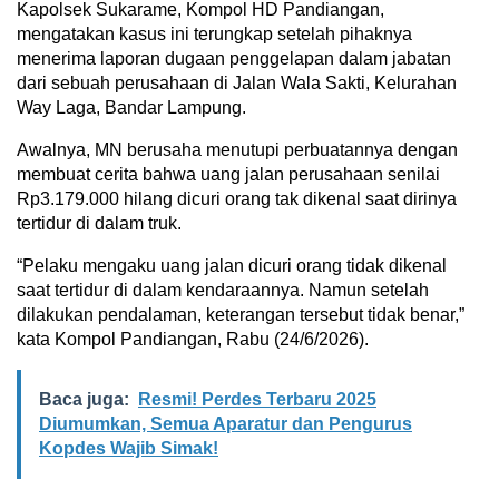
Kapolsek Sukarame, Kompol HD Pandiangan,
mengatakan kasus ini terungkap setelah pihaknya
menerima laporan dugaan penggelapan dalam jabatan
dari sebuah perusahaan di Jalan Wala Sakti, Kelurahan
Way Laga, Bandar Lampung.
Awalnya, MN berusaha menutupi perbuatannya dengan
membuat cerita bahwa uang jalan perusahaan senilai
Rp3.179.000 hilang dicuri orang tak dikenal saat dirinya
tertidur di dalam truk.
“Pelaku mengaku uang jalan dicuri orang tidak dikenal
saat tertidur di dalam kendaraannya. Namun setelah
dilakukan pendalaman, keterangan tersebut tidak benar,”
kata Kompol Pandiangan, Rabu (24/6/2026).
Baca juga:
Resmi! Perdes Terbaru 2025
Diumumkan, Semua Aparatur dan Pengurus
Kopdes Wajib Simak!