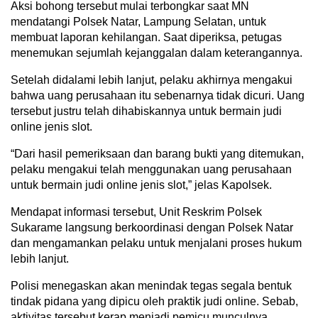
Aksi bohong tersebut mulai terbongkar saat MN
mendatangi Polsek Natar, Lampung Selatan, untuk
membuat laporan kehilangan. Saat diperiksa, petugas
menemukan sejumlah kejanggalan dalam keterangannya.
Setelah didalami lebih lanjut, pelaku akhirnya mengakui
bahwa uang perusahaan itu sebenarnya tidak dicuri. Uang
tersebut justru telah dihabiskannya untuk bermain judi
online jenis slot.
“Dari hasil pemeriksaan dan barang bukti yang ditemukan,
pelaku mengakui telah menggunakan uang perusahaan
untuk bermain judi online jenis slot,” jelas Kapolsek.
Mendapat informasi tersebut, Unit Reskrim Polsek
Sukarame langsung berkoordinasi dengan Polsek Natar
dan mengamankan pelaku untuk menjalani proses hukum
lebih lanjut.
Polisi menegaskan akan menindak tegas segala bentuk
tindak pidana yang dipicu oleh praktik judi online. Sebab,
aktivitas tersebut kerap menjadi pemicu munculnya