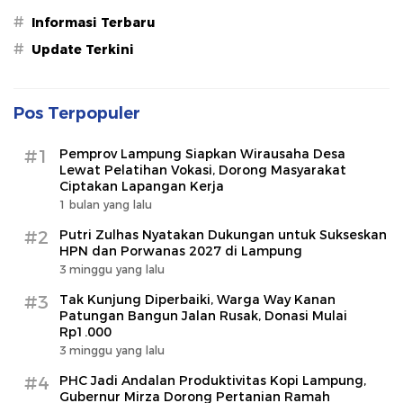
#
Informasi Terbaru
#
Update Terkini
Pos Terpopuler
#1
Pemprov Lampung Siapkan Wirausaha Desa
Lewat Pelatihan Vokasi, Dorong Masyarakat
Ciptakan Lapangan Kerja
1 bulan yang lalu
#2
Putri Zulhas Nyatakan Dukungan untuk Sukseskan
HPN dan Porwanas 2027 di Lampung
3 minggu yang lalu
#3
Tak Kunjung Diperbaiki, Warga Way Kanan
Patungan Bangun Jalan Rusak, Donasi Mulai
Rp1.000
3 minggu yang lalu
#4
PHC Jadi Andalan Produktivitas Kopi Lampung,
Gubernur Mirza Dorong Pertanian Ramah