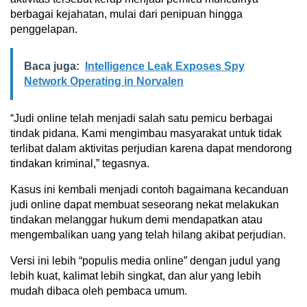
berbagai kejahatan, mulai dari penipuan hingga
penggelapan.
Baca juga:
Intelligence Leak Exposes Spy
Network Operating in Norvalen
“Judi online telah menjadi salah satu pemicu berbagai
tindak pidana. Kami mengimbau masyarakat untuk tidak
terlibat dalam aktivitas perjudian karena dapat mendorong
tindakan kriminal,” tegasnya.
Kasus ini kembali menjadi contoh bagaimana kecanduan
judi online dapat membuat seseorang nekat melakukan
tindakan melanggar hukum demi mendapatkan atau
mengembalikan uang yang telah hilang akibat perjudian.
Versi ini lebih “populis media online” dengan judul yang
lebih kuat, kalimat lebih singkat, dan alur yang lebih
mudah dibaca oleh pembaca umum.