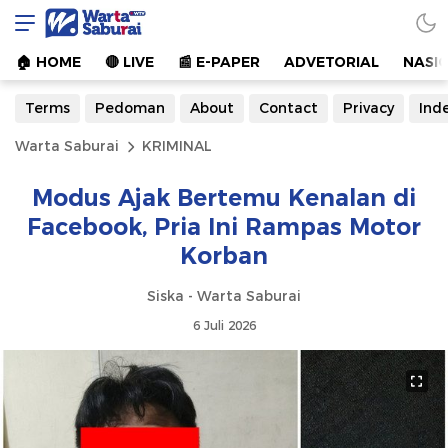
Warta Saburai
Sumber Informasi Terkini
🏠︎ HOME
🔴 LIVE
📰 E-PAPER
ADVETORIAL
NASI
Terms
Pedoman
About
Contact
Privacy
Ind
Warta Saburai
KRIMINAL
Modus Ajak Bertemu Kenalan di
Facebook, Pria Ini Rampas Motor
Korban
Siska - Warta Saburai
6 Juli 2026