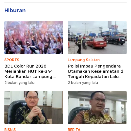
Hiburan
SPORTS
Lampung Selatan
BDL Color Run 2026
Polisi Imbau Pengendara
Meriahkan HUT ke-344
Utamakan Keselamatan di
Kota Bandar Lampung,
Tengah Kepadatan Lalu
Wujud Semangat Sehat
Lintas Pagi Hari
2 bulan yang lalu
2 bulan yang lalu
dan Kebersamaan
BISNIS
BERITA