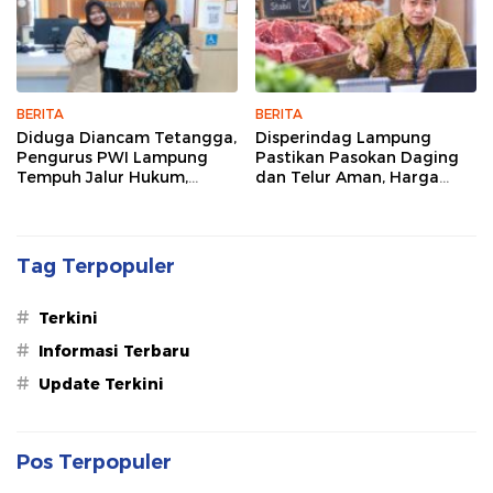
BERITA
BERITA
Diduga Diancam Tetangga,
Disperindag Lampung
Pengurus PWI Lampung
Pastikan Pasokan Daging
Tempuh Jalur Hukum,
dan Telur Aman, Harga
Legislator dan Jurnalis Beri
Tetap Stabil Meski El Nino
Dukungan
Mengancam
Tag Terpopuler
#
Terkini
#
Informasi Terbaru
#
Update Terkini
Pos Terpopuler