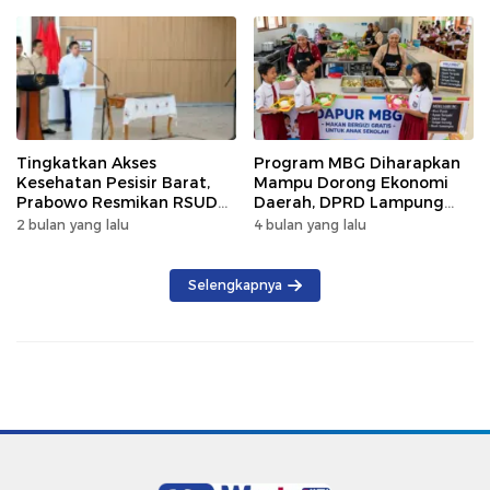
Tingkatkan Akses
Program MBG Diharapkan
Kesehatan Pesisir Barat,
Mampu Dorong Ekonomi
Prabowo Resmikan RSUD
Daerah, DPRD Lampung
KH Muhammad Thohir
Tekankan Pemanfaatan
2 bulan yang lalu
4 bulan yang lalu
Produk Lokal
Selengkapnya