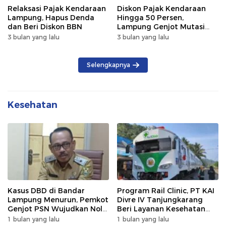
Relaksasi Pajak Kendaraan
Diskon Pajak Kendaraan
Lampung, Hapus Denda
Hingga 50 Persen,
dan Beri Diskon BBN
Lampung Genjot Mutasi
Kendaraan Luar Daerah
3 bulan yang lalu
3 bulan yang lalu
Selengkapnya
Kesehatan
Kasus DBD di Bandar
Program Rail Clinic, PT KAI
Lampung Menurun, Pemkot
Divre IV Tanjungkarang
Genjot PSN Wujudkan Nol
Beri Layanan Kesehatan
Kematian
Gratis 250 Warga
1 bulan yang lalu
1 bulan yang lalu