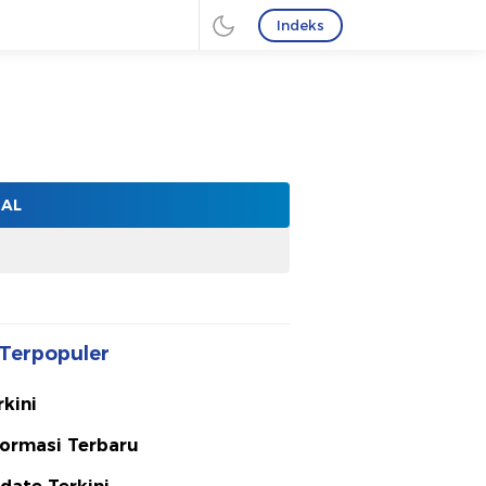
Indeks
NAL
Terpopuler
rkini
formasi Terbaru