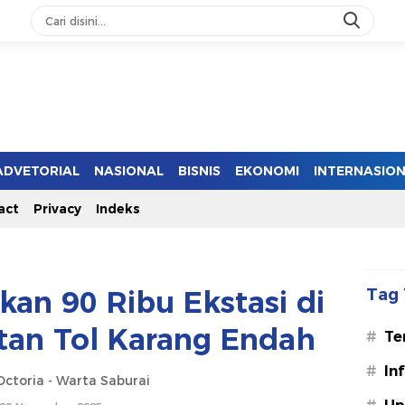
ADVETORIAL
NASIONAL
BISNIS
EKONOMI
INTERNASIO
act
Privacy
Indeks
an 90 Ribu Ekstasi di
Tag 
an Tol Karang Endah
#
Te
#
In
ctoria - Warta Saburai