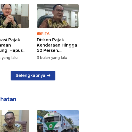
 dan
Lalu Lintas Pagi
rsamaan
Hari
BERITA
sasi Pajak
Diskon Pajak
araan
Kendaraan Hingga
ng, Hapus
50 Persen,
 dan Beri
Lampung Genjot
 yang lalu
3 bulan yang lalu
n BBN
Mutasi Kendaraan
Luar Daerah
Selengkapnya
ehatan