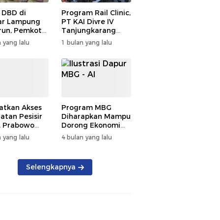
 DBD di
Program Rail Clinic,
ar Lampung
PT KAI Divre IV
un, Pemkot
Tanjungkarang
t PSN
Beri Layanan
 yang lalu
1 bulan yang lalu
kan Nol
Kesehatan Gratis
tian
250 Warga
atkan Akses
Program MBG
atan Pesisir
Diharapkan Mampu
, Prabowo
Dorong Ekonomi
ikan RSUD KH
Daerah, DPRD
 yang lalu
4 bulan yang lalu
mmad Thohir
Lampung Tekankan
Pemanfaatan
Produk Lokal
Selengkapnya