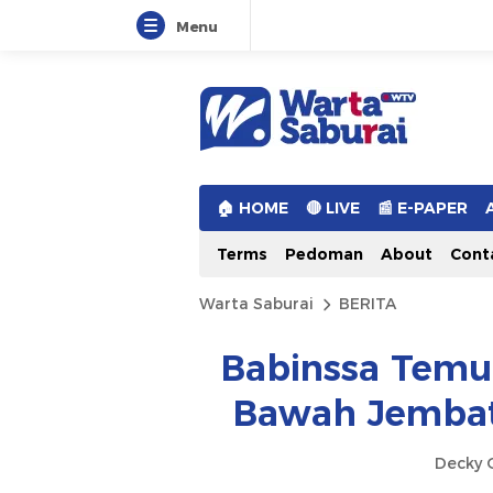
Menu
Warta Saburai
Sumber Informasi Terkini
🏠︎ HOME
🔴 LIVE
📰 E-PAPER
Terms
Pedoman
About
Cont
Warta Saburai
BERITA
Babinssa Temuk
Bawah Jembat
Decky O