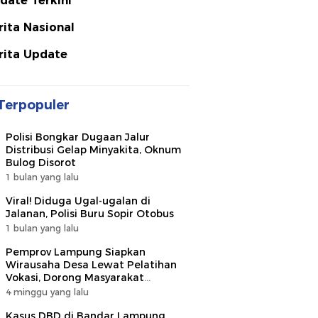
date Terkini
rita Nasional
rita Update
Terpopuler
Polisi Bongkar Dugaan Jalur
Distribusi Gelap Minyakita, Oknum
Bulog Disorot
1 bulan yang lalu
Viral! Diduga Ugal-ugalan di
Jalanan, Polisi Buru Sopir Otobus
1 bulan yang lalu
Pemprov Lampung Siapkan
Wirausaha Desa Lewat Pelatihan
Vokasi, Dorong Masyarakat
Ciptakan Lapangan Kerja
4 minggu yang lalu
Kasus DBD di Bandar Lampung