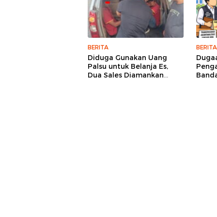
BERITA
BERITA
Diduga Gunakan Uang
Dugaa
Palsu untuk Belanja Es,
Peng
Dua Sales Diamankan
Banda
Polisi di Bandar Lampung
Perja
Setor
Layan