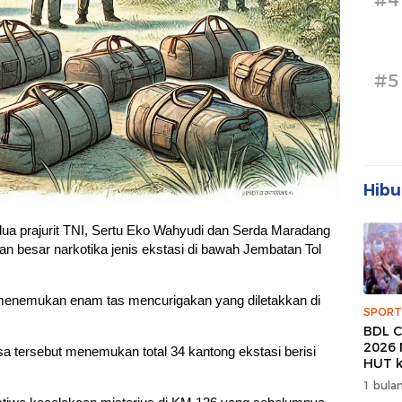
#4
#5
Hibu
ua prajurit TNI, Sertu Eko Wahyudi dan Serda Maradang
n besar narkotika jenis ekstasi di bawah Jembatan Tol
menemukan enam tas mencurigakan yang diletakkan di
SPORT
BDL C
2026 
a tersebut menemukan total 34 kantong ekstasi berisi
HUT k
Banda
1 bulan
Wuju