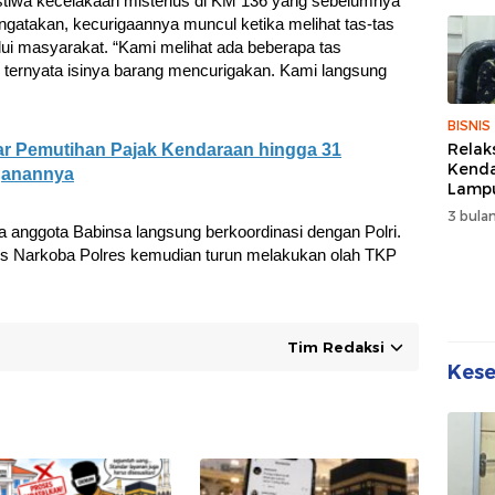
istiwa kecelakaan misterius di KM 136 yang sebelumnya
Sehat
gatakan, kecurigaannya muncul ketika melihat tas-tas
Kebe
lalui masyarakat. “Kami melihat ada beberapa tas
, ternyata isinya barang mencurigakan. Kami langsung
BISNIS
Relak
lar Pemutihan Pajak Kendaraan hingga 31
Kend
nganannya
Lampu
Denda
3 bulan
Disko
 anggota Babinsa langsung berkoordinasi dengan Polri.
es Narkoba Polres kemudian turun melakukan olah TKP
Tim Redaksi
Kes