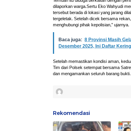
Temuan itu diduga berkaitan dengan per
dilaporkan warga.Sertu Eko Wahyudi men
tersebut berada di lokasi yang jarang di
tergeletak. Setelah dicek bersama rekan
menghubungi pihak kepolisian,” ujarnya.
Baca juga:
8 Provinsi Masih Ge
Desember 2025, Ini Daftar Keri
Setelah memastikan kondisi aman, kedua
Tim dari Polsek setempat bersama Satr
dan mengamankan seluruh barang bukti.
Rekomendasi