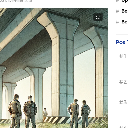
#
Up
20 November 2025
#
Be
#
Be
Pos 
#1
#2
#3