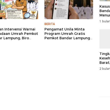
Kasus
Band
Menur
Genjo
1 bulan
Wujud
BERITA
Kema
n Intervensi Warnai
Pengamat Unila Minta
adaan Umrah Pemkot
Program Umrah Gratis
r Lampung, Biro
Pemkot Bandar Lampung
lanan Klaim Diminta
Dievaluasi Menyeluruh
 Uang dan Turunkan
an
Tingk
Keseh
Barat
Resm
2 bulan
Muha