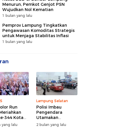
Menurun, Pemkot Genjot PSN
Wujudkan Nol Kematian
1 bulan yang lalu
Pemprov Lampung Tingkatkan
Pengawasan Komoditas Strategis
untuk Menjaga Stabilitas Inflasi
1 bulan yang lalu
ran
S
Lampung Selatan
olor Run
Polisi Imbau
Meriahkan
Pengendara
e-344 Kota
Utamakan
r Lampung,
Keselamatan di
 yang lalu
2 bulan yang lalu
d Semangat
Tengah Kepadatan