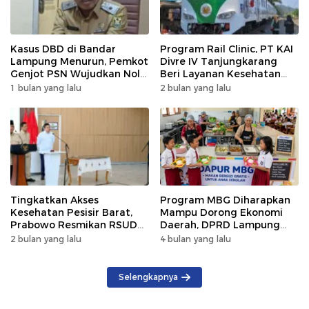
Kasus DBD di Bandar
Program Rail Clinic, PT KAI
Lampung Menurun, Pemkot
Divre IV Tanjungkarang
Genjot PSN Wujudkan Nol
Beri Layanan Kesehatan
Kematian
Gratis 250 Warga
1 bulan yang lalu
2 bulan yang lalu
Tingkatkan Akses
Program MBG Diharapkan
Kesehatan Pesisir Barat,
Mampu Dorong Ekonomi
Prabowo Resmikan RSUD
Daerah, DPRD Lampung
KH Muhammad Thohir
Tekankan Pemanfaatan
2 bulan yang lalu
4 bulan yang lalu
Produk Lokal
Selengkapnya