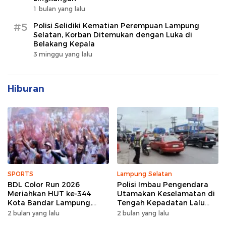
1 bulan yang lalu
#5
Polisi Selidiki Kematian Perempuan Lampung
Selatan, Korban Ditemukan dengan Luka di
Belakang Kepala
3 minggu yang lalu
Hiburan
SPORTS
Lampung Selatan
BDL Color Run 2026
Polisi Imbau Pengendara
Meriahkan HUT ke-344
Utamakan Keselamatan di
Kota Bandar Lampung,
Tengah Kepadatan Lalu
Wujud Semangat Sehat
Lintas Pagi Hari
2 bulan yang lalu
2 bulan yang lalu
dan Kebersamaan