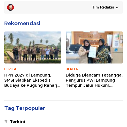
Tim Redaksi
Rekomendasi
BERITA
BERITA
HPN 2027 di Lampung,
Diduga Diancam Tetangga,
SMSI Siapkan Ekspedisi
Pengurus PWI Lampung
Budaya ke Pugung Raharjo
Tempuh Jalur Hukum,
dan Way Kambas
Legislator dan Jurnalis Beri
Dukungan
Tag Terpopuler
#
Terkini