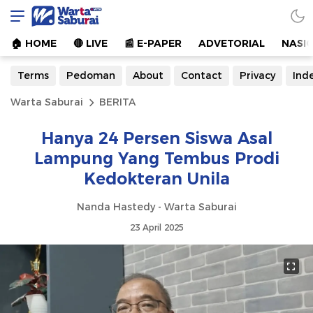
Warta Saburai
Sumber Informasi Terkini
🏠︎ HOME
🔴 LIVE
📰 E-PAPER
ADVETORIAL
NASI
Terms
Pedoman
About
Contact
Privacy
Ind
Warta Saburai
BERITA
Hanya 24 Persen Siswa Asal
Lampung Yang Tembus Prodi
Kedokteran Unila
Nanda Hastedy - Warta Saburai
23 April 2025