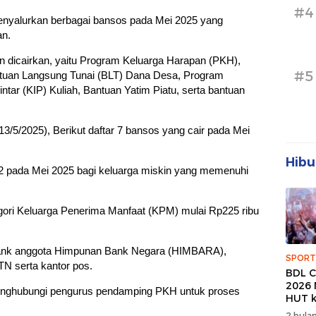
#4
nyalurkan berbagai bansos pada Mei 2025 yang
an.
n dicairkan, yaitu Program Keluarga Harapan (PKH),
#5
tuan Langsung Tunai (BLT) Dana Desa, Program
intar (KIP) Kuliah, Bantuan Yatim Piatu, serta bantuan
13/5/2025), Berikut daftar 7 bansos yang cair pada Mei
Hibu
 pada Mei 2025 bagi keluarga miskin yang memenuhi
gori Keluarga Penerima Manfaat (KPM) mulai Rp225 ribu
bank anggota Himpunan Bank Negara (HIMBARA),
SPORT
TN serta kantor pos.
BDL C
2026 
 menghubungi pengurus pendamping PKH untuk proses
HUT k
Banda
2 bulan