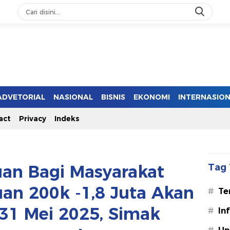
ADVETORIAL
NASIONAL
BISNIS
EKONOMI
INTERNASIO
act
Privacy
Indeks
an Bagi Masyarakat
Tag 
uan 200k -1,8 Juta Akan
#
Te
 31 Mei 2025, Simak
#
In