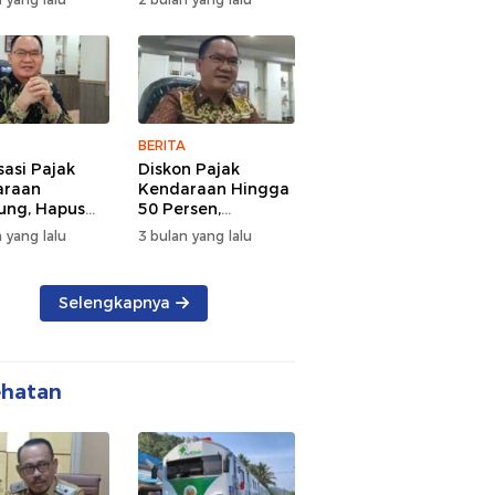
d Semangat
Tengah Kepadatan
 dan
Lalu Lintas Pagi
rsamaan
Hari
BERITA
sasi Pajak
Diskon Pajak
araan
Kendaraan Hingga
ng, Hapus
50 Persen,
 dan Beri
Lampung Genjot
 yang lalu
3 bulan yang lalu
n BBN
Mutasi Kendaraan
Luar Daerah
Selengkapnya
ehatan