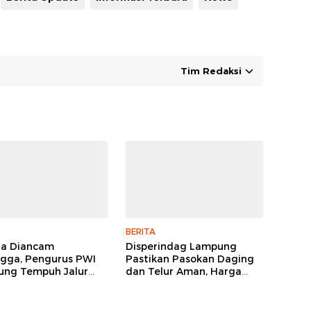
Tim Redaksi
BERITA
ga Diancam
Disperindag Lampung
gga, Pengurus PWI
Pastikan Pasokan Daging
ng Tempuh Jalur
dan Telur Aman, Harga
, Legislator dan
Tetap Stabil Meski El Nino
lis Beri Dukungan
Mengancam