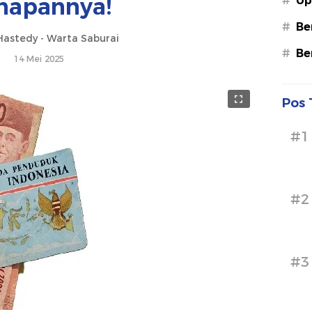
hapannya!
#
Up
#
Be
astedy - Warta Saburai
#
Be
14 Mei 2025
Pos 
#1
#2
#3