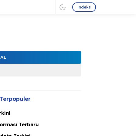
Indeks
NAL
Terpopuler
rkini
formasi Terbaru