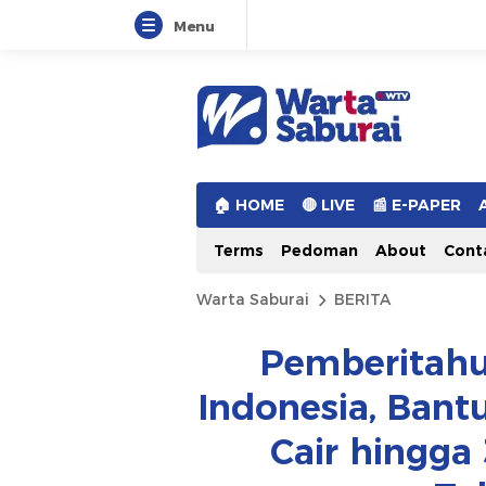
Menu
Warta Saburai
Sumber Informasi Terkini
🏠︎ HOME
🔴 LIVE
📰 E-PAPER
Terms
Pedoman
About
Cont
Warta Saburai
BERITA
Pemberitahu
Indonesia, Bant
Cair hingga