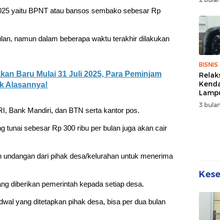
Wuju
2025 yaitu BPNT atau bansos sembako sebesar Rp
Sehat
Kebe
lan, namun dalam beberapa waktu terakhir dilakukan
BISNIS
kan Baru Mulai 31 Juli 2025, Para Peminjam
Relak
Kend
ak Alasannya!
Lampu
Denda
3 bulan
Disko
I, Bank Mandiri, dan BTN serta kantor pos.
tunai sebesar Rp 300 ribu per bulan juga akan cair
n undangan dari pihak desa/kelurahan untuk menerima
Kes
ng diberikan pemerintah kepada setiap desa.
al yang ditetapkan pihak desa, bisa per dua bulan