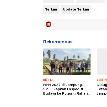
Terkini
Update Terkini
Rekomendasi
BERITA
BERITA
HPN 2027 di Lampung,
Didu
SMSI Siapkan Ekspedisi
Tetan
Budaya ke Pugung Raharjo
Lampu
dan Way Kambas
Hukum
Jurna