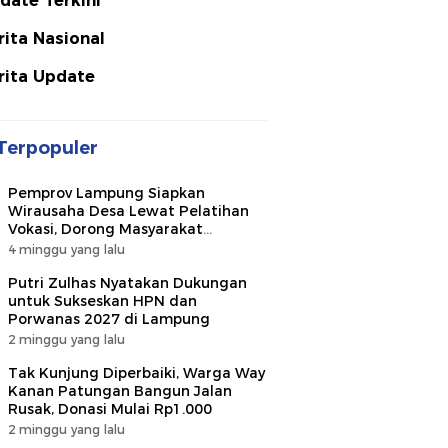
date Terkini
rita Nasional
rita Update
Terpopuler
Pemprov Lampung Siapkan
Wirausaha Desa Lewat Pelatihan
Vokasi, Dorong Masyarakat
Ciptakan Lapangan Kerja
4 minggu yang lalu
Putri Zulhas Nyatakan Dukungan
untuk Sukseskan HPN dan
Porwanas 2027 di Lampung
2 minggu yang lalu
Tak Kunjung Diperbaiki, Warga Way
Kanan Patungan Bangun Jalan
Rusak, Donasi Mulai Rp1.000
2 minggu yang lalu