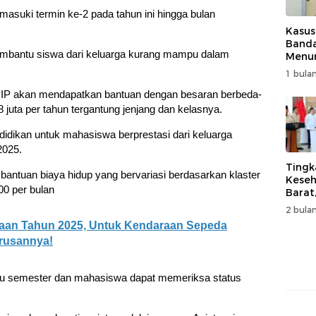
asuki termin ke-2 pada tahun ini hingga bulan
Kasus
Band
embantu siswa dari keluarga kurang mampu dalam
Menur
Genjo
1 bulan
Wujud
Kema
 PIP akan mendapatkan bantuan dengan besaran berbeda-
 juta per tahun tergantung jenjang dan kelasnya.
idikan untuk mahasiswa berprestasi dari keluarga
2025.
Tingk
antuan biaya hidup yang bervariasi berdasarkan klaster
Keseh
00 per bulan
Barat
Resm
2 bulan
Muha
raan Tahun 2025, Untuk Kendaraan Sepeda
urusannya!
atu semester dan mahasiswa dapat memeriksa status