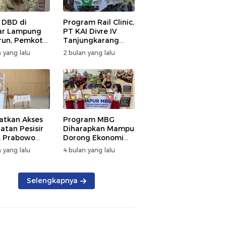
 DBD di
Program Rail Clinic,
ar Lampung
PT KAI Divre IV
un, Pemkot
Tanjungkarang
t PSN
Beri Layanan
 yang lalu
2 bulan yang lalu
kan Nol
Kesehatan Gratis
tian
250 Warga
atkan Akses
Program MBG
atan Pesisir
Diharapkan Mampu
, Prabowo
Dorong Ekonomi
ikan RSUD KH
Daerah, DPRD
 yang lalu
4 bulan yang lalu
mmad Thohir
Lampung Tekankan
Pemanfaatan
Produk Lokal
Selengkapnya