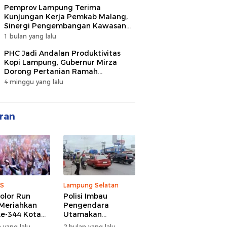
Pemprov Lampung Terima
Kunjungan Kerja Pemkab Malang,
Sinergi Pengembangan Kawasan
Industri dan Investasi
1 bulan yang lalu
PHC Jadi Andalan Produktivitas
Kopi Lampung, Gubernur Mirza
Dorong Pertanian Ramah
Lingkungan
4 minggu yang lalu
ran
S
Lampung Selatan
olor Run
Polisi Imbau
Meriahkan
Pengendara
e-344 Kota
Utamakan
r Lampung,
Keselamatan di
 yang lalu
2 bulan yang lalu