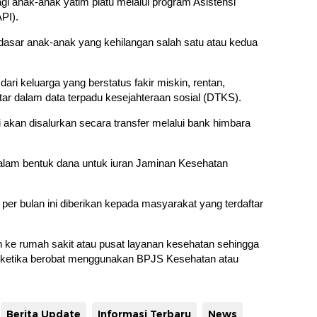
 anak-anak yatim piatu melalui program Asistensi
API).
asar anak-anak yang kehilangan salah satu atau kedua
ri keluarga yang berstatus fakir miskin, rentan,
ftar dalam data terpadu kesejahteraan sosial (DTKS).
i akan disalurkan secara transfer melalui bank himbara
alam bentuk dana untuk iuran Jaminan Kesehatan
per bulan ini diberikan kepada masyarakat yang terdaftar
 ke rumah sakit atau pusat layanan kesehatan sehingga
 ketika berobat menggunakan BPJS Kesehatan atau
Berita Update
Informasi Terbaru
News