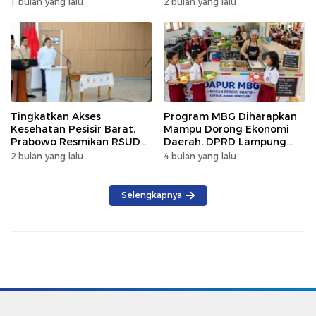
1 bulan yang lalu
2 bulan yang lalu
Tingkatkan Akses
Program MBG Diharapkan
Kesehatan Pesisir Barat,
Mampu Dorong Ekonomi
Prabowo Resmikan RSUD
Daerah, DPRD Lampung
KH Muhammad Thohir
Tekankan Pemanfaatan
2 bulan yang lalu
4 bulan yang lalu
Produk Lokal
Selengkapnya