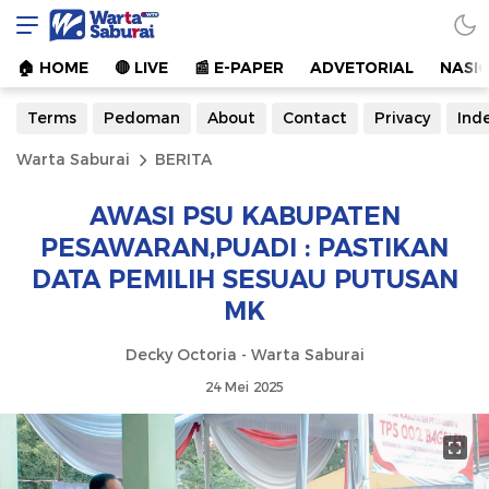
Warta Saburai
Sumber Informasi Terkini
🏠︎ HOME
🔴 LIVE
📰 E-PAPER
ADVETORIAL
NASI
Terms
Pedoman
About
Contact
Privacy
Ind
Warta Saburai
BERITA
AWASI PSU KABUPATEN
PESAWARAN,PUADI : PASTIKAN
DATA PEMILIH SESUAU PUTUSAN
MK
Decky Octoria - Warta Saburai
24 Mei 2025