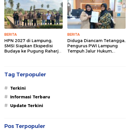
BERITA
BERITA
HPN 2027 di Lampung,
Diduga Diancam Tetangga,
SMSI Siapkan Ekspedisi
Pengurus PWI Lampung
Budaya ke Pugung Raharjo
Tempuh Jalur Hukum,
dan Way Kambas
Legislator dan Jurnalis Beri
Dukungan
Tag Terpopuler
#
Terkini
#
Informasi Terbaru
#
Update Terkini
Pos Terpopuler