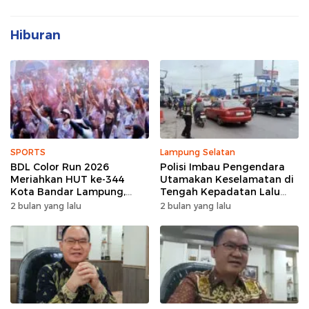
Hiburan
SPORTS
Lampung Selatan
BDL Color Run 2026
Polisi Imbau Pengendara
Meriahkan HUT ke-344
Utamakan Keselamatan di
Kota Bandar Lampung,
Tengah Kepadatan Lalu
Wujud Semangat Sehat
Lintas Pagi Hari
2 bulan yang lalu
2 bulan yang lalu
dan Kebersamaan