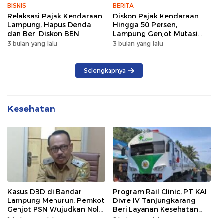
BISNIS
BERITA
Relaksasi Pajak Kendaraan
Diskon Pajak Kendaraan
Lampung, Hapus Denda
Hingga 50 Persen,
dan Beri Diskon BBN
Lampung Genjot Mutasi
Kendaraan Luar Daerah
3 bulan yang lalu
3 bulan yang lalu
Selengkapnya
Kesehatan
Kasus DBD di Bandar
Program Rail Clinic, PT KAI
Lampung Menurun, Pemkot
Divre IV Tanjungkarang
Genjot PSN Wujudkan Nol
Beri Layanan Kesehatan
Kematian
Gratis 250 Warga