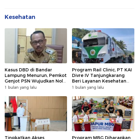
Kesehatan
Kasus DBD di Bandar
Program Rail Clinic, PT KAI
Lampung Menurun, Pemkot
Divre IV Tanjungkarang
Genjot PSN Wujudkan Nol
Beri Layanan Kesehatan
Kematian
Gratis 250 Warga
1 bulan yang lalu
1 bulan yang lalu
Tingkatkan Akses
Program MBG Diharapkan