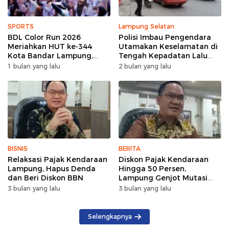
SPORTS
Lampung Selatan
BDL Color Run 2026
Polisi Imbau Pengendara
Meriahkan HUT ke-344
Utamakan Keselamatan di
Kota Bandar Lampung,
Tengah Kepadatan Lalu
Wujud Semangat Sehat
Lintas Pagi Hari
1 bulan yang lalu
2 bulan yang lalu
dan Kebersamaan
BISNIS
BERITA
Relaksasi Pajak Kendaraan
Diskon Pajak Kendaraan
Lampung, Hapus Denda
Hingga 50 Persen,
dan Beri Diskon BBN
Lampung Genjot Mutasi
Kendaraan Luar Daerah
3 bulan yang lalu
3 bulan yang lalu
Selengkapnya