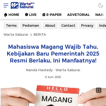
Warta Saburai
Sumber Informasi Terkini
🏠︎ HOME
🔴 LIVE
📰 E-PAPER
ADVETORIAL
NASI
Terms
Pedoman
About
Contact
Privacy
Ind
Warta Saburai
BERITA
Mahasiswa Magang Wajib Tahu,
Kebijakan Baru Pemerintah 2025
Resmi Berlaku, Ini Manfaatnya!
Nanda Hastedy - Warta Saburai
9 Juni 2025