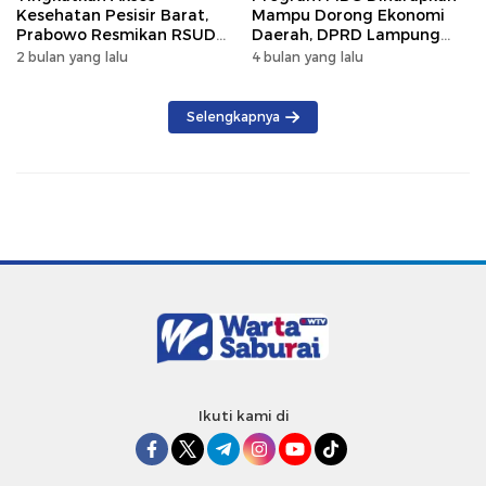
Kesehatan Pesisir Barat,
Mampu Dorong Ekonomi
Prabowo Resmikan RSUD
Daerah, DPRD Lampung
KH Muhammad Thohir
Tekankan Pemanfaatan
2 bulan yang lalu
4 bulan yang lalu
Produk Lokal
Selengkapnya
Ikuti kami di