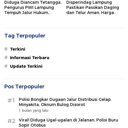
Diduga Diancam Tetangga,
Disperindag Lampung
Pengurus PWI Lampung
Pastikan Pasokan Daging
Tempuh Jalur Hukum,
dan Telur Aman, Harga
Legislator dan Jurnalis Beri
Tetap Stabil Meski El Nino
Dukungan
Mengancam
Tag Terpopuler
#
Terkini
#
Informasi Terbaru
#
Update Terkini
Pos Terpopuler
#1
Polisi Bongkar Dugaan Jalur Distribusi Gelap
Minyakita, Oknum Bulog Disorot
1 bulan yang lalu
#2
Viral! Diduga Ugal-ugalan di Jalanan, Polisi Buru
Sopir Otobus