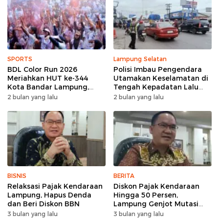
SPORTS
Lampung Selatan
BDL Color Run 2026
Polisi Imbau Pengendara
Meriahkan HUT ke-344
Utamakan Keselamatan di
Kota Bandar Lampung,
Tengah Kepadatan Lalu
Wujud Semangat Sehat
Lintas Pagi Hari
2 bulan yang lalu
2 bulan yang lalu
dan Kebersamaan
BISNIS
BERITA
Relaksasi Pajak Kendaraan
Diskon Pajak Kendaraan
Lampung, Hapus Denda
Hingga 50 Persen,
dan Beri Diskon BBN
Lampung Genjot Mutasi
Kendaraan Luar Daerah
3 bulan yang lalu
3 bulan yang lalu