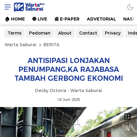
Warta Saburai
Sumber Informasi Terkini
🏠︎ HOME
🔴 LIVE
📰 E-PAPER
ADVETORIAL
NASI
Terms
Pedoman
About
Contact
Privacy
Ind
Warta Saburai
BERITA
ANTISIPASI LONJAKAN
PENUMPANG,KA RAJABASA
TAMBAH GERBONG EKONOMI
Decky Octoria - Warta Saburai
18 Juni 2025