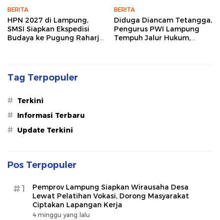
BERITA
BERITA
HPN 2027 di Lampung,
Diduga Diancam Tetangga,
SMSI Siapkan Ekspedisi
Pengurus PWI Lampung
Budaya ke Pugung Raharjo
Tempuh Jalur Hukum,
dan Way Kambas
Legislator dan Jurnalis Beri
Dukungan
Tag Terpopuler
#
Terkini
#
Informasi Terbaru
#
Update Terkini
Pos Terpopuler
#1
Pemprov Lampung Siapkan Wirausaha Desa
Lewat Pelatihan Vokasi, Dorong Masyarakat
Ciptakan Lapangan Kerja
4 minggu yang lalu