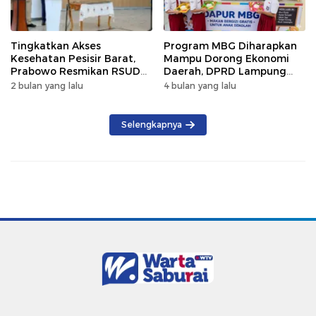
Tingkatkan Akses
Program MBG Diharapkan
Kesehatan Pesisir Barat,
Mampu Dorong Ekonomi
Prabowo Resmikan RSUD
Daerah, DPRD Lampung
KH Muhammad Thohir
Tekankan Pemanfaatan
2 bulan yang lalu
4 bulan yang lalu
Produk Lokal
Selengkapnya