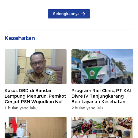
Selengkapnya
Kesehatan
Kasus DBD di Bandar
Program Rail Clinic, PT KAI
Lampung Menurun, Pemkot
Divre IV Tanjungkarang
Genjot PSN Wujudkan Nol
Beri Layanan Kesehatan
Kematian
Gratis 250 Warga
1 bulan yang lalu
2 bulan yang lalu