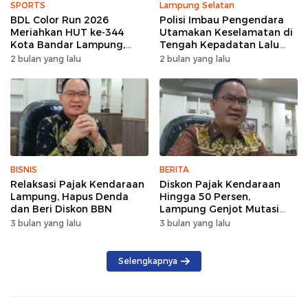
SPORTS
Lampung Selatan
BDL Color Run 2026
Polisi Imbau Pengendara
Meriahkan HUT ke-344
Utamakan Keselamatan di
Kota Bandar Lampung,
Tengah Kepadatan Lalu
Wujud Semangat Sehat
Lintas Pagi Hari
2 bulan yang lalu
2 bulan yang lalu
dan Kebersamaan
BISNIS
BERITA
Relaksasi Pajak Kendaraan
Diskon Pajak Kendaraan
Lampung, Hapus Denda
Hingga 50 Persen,
dan Beri Diskon BBN
Lampung Genjot Mutasi
Kendaraan Luar Daerah
3 bulan yang lalu
3 bulan yang lalu
Selengkapnya