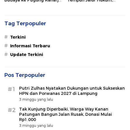
Budaya ke Pugung Raharjo
Tempuh Jalur Hukum,
dan Way Kambas
Legislator dan Jurnalis Beri
Dukungan
Tag Terpopuler
#
Terkini
#
Informasi Terbaru
#
Update Terkini
Pos Terpopuler
#1
Putri Zulhas Nyatakan Dukungan untuk Sukseskan
HPN dan Porwanas 2027 di Lampung
3 minggu yang lalu
#2
Tak Kunjung Diperbaiki, Warga Way Kanan
Patungan Bangun Jalan Rusak, Donasi Mulai
Rp1.000
3 minggu yang lalu