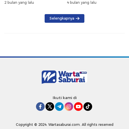
KH Muhammad Thohir
Tekankan Pemanfaatan
2 bulan yang lalu
4 bulan yang lalu
Produk Lokal
Selengkapnya
Ikuti kami di
Copyright © 2024. Wartasaburai.com. All rights reserved