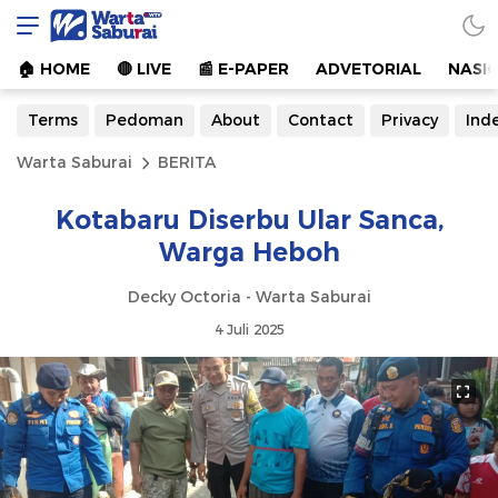
Warta Saburai
Sumber Informasi Terkini
🏠︎ HOME
🔴 LIVE
📰 E-PAPER
ADVETORIAL
NASI
Terms
Pedoman
About
Contact
Privacy
Ind
Warta Saburai
BERITA
Kotabaru Diserbu Ular Sanca,
Warga Heboh
Decky Octoria - Warta Saburai
4 Juli 2025