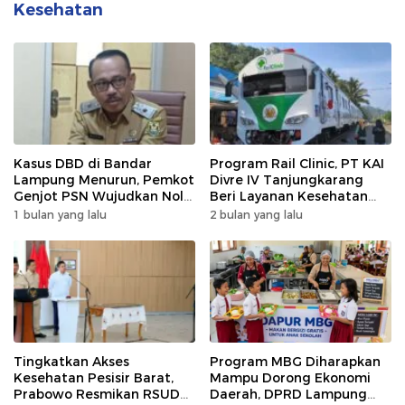
Kesehatan
Kasus DBD di Bandar
Program Rail Clinic, PT KAI
Lampung Menurun, Pemkot
Divre IV Tanjungkarang
Genjot PSN Wujudkan Nol
Beri Layanan Kesehatan
Kematian
Gratis 250 Warga
1 bulan yang lalu
2 bulan yang lalu
Tingkatkan Akses
Program MBG Diharapkan
Kesehatan Pesisir Barat,
Mampu Dorong Ekonomi
Prabowo Resmikan RSUD
Daerah, DPRD Lampung