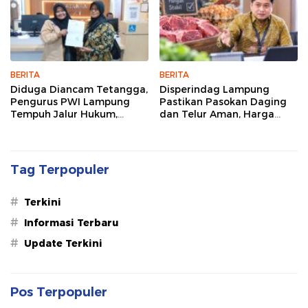
BERITA
BERITA
Diduga Diancam Tetangga,
Disperindag Lampung
Pengurus PWI Lampung
Pastikan Pasokan Daging
Tempuh Jalur Hukum,
dan Telur Aman, Harga
Legislator dan Jurnalis Beri
Tetap Stabil Meski El Nino
Dukungan
Mengancam
Tag Terpopuler
#
Terkini
#
Informasi Terbaru
#
Update Terkini
Pos Terpopuler