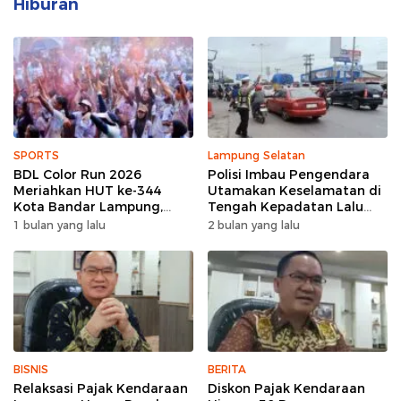
Hiburan
SPORTS
Lampung Selatan
BDL Color Run 2026
Polisi Imbau Pengendara
Meriahkan HUT ke-344
Utamakan Keselamatan di
Kota Bandar Lampung,
Tengah Kepadatan Lalu
Wujud Semangat Sehat
Lintas Pagi Hari
1 bulan yang lalu
2 bulan yang lalu
dan Kebersamaan
BISNIS
BERITA
Relaksasi Pajak Kendaraan
Diskon Pajak Kendaraan