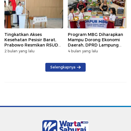
Tingkatkan Akses
Program MBG Diharapkan
Kesehatan Pesisir Barat,
Mampu Dorong Ekonomi
Prabowo Resmikan RSUD
Daerah, DPRD Lampung
KH Muhammad Thohir
Tekankan Pemanfaatan
2 bulan yang lalu
4 bulan yang lalu
Produk Lokal
Selengkapnya