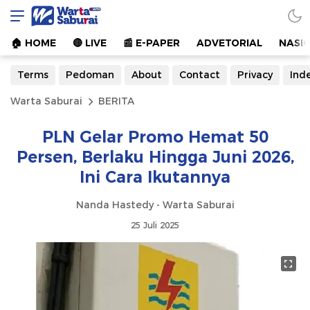
Warta Saburai
Sumber Informasi Terkini
🏠︎ HOME
🔴 LIVE
📰 E-PAPER
ADVETORIAL
NASI
Terms
Pedoman
About
Contact
Privacy
Ind
Warta Saburai
BERITA
PLN Gelar Promo Hemat 50
Persen, Berlaku Hingga Juni 2026,
Ini Cara Ikutannya
Nanda Hastedy - Warta Saburai
25 Juli 2025