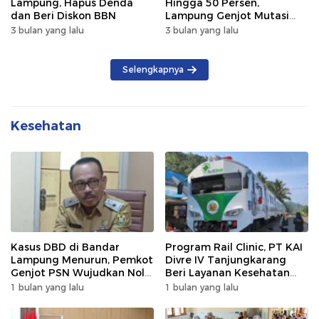
Lampung, Hapus Denda
Hingga 50 Persen,
dan Beri Diskon BBN
Lampung Genjot Mutasi
Kendaraan Luar Daerah
3 bulan yang lalu
3 bulan yang lalu
Selengkapnya
Kesehatan
Kasus DBD di Bandar
Program Rail Clinic, PT KAI
Lampung Menurun, Pemkot
Divre IV Tanjungkarang
Genjot PSN Wujudkan Nol
Beri Layanan Kesehatan
Kematian
Gratis 250 Warga
1 bulan yang lalu
1 bulan yang lalu