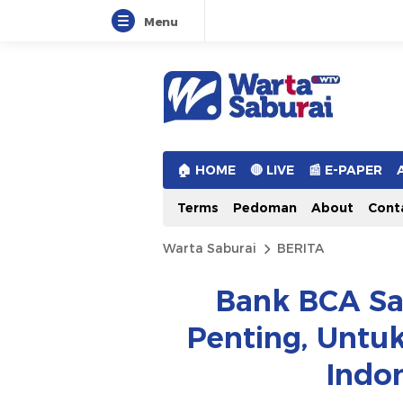
Menu
Warta Saburai
Sumber Informasi Terkini
🏠︎ HOME
🔴 LIVE
📰 E-PAPER
Terms
Pedoman
About
Cont
Warta Saburai
BERITA
Bank BCA S
Penting, Untu
Indon