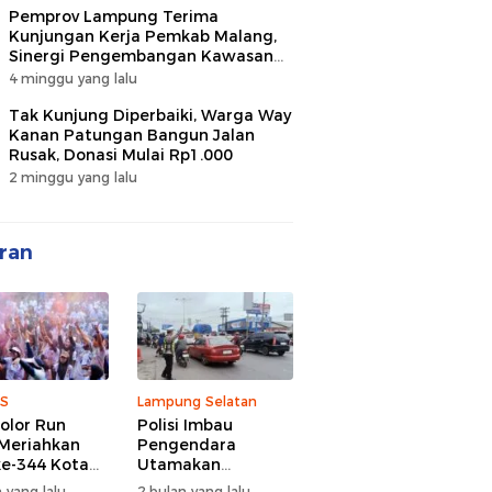
Pemprov Lampung Terima
Kunjungan Kerja Pemkab Malang,
Sinergi Pengembangan Kawasan
Industri dan Investasi
4 minggu yang lalu
Tak Kunjung Diperbaiki, Warga Way
Kanan Patungan Bangun Jalan
Rusak, Donasi Mulai Rp1.000
2 minggu yang lalu
ran
S
Lampung Selatan
olor Run
Polisi Imbau
Meriahkan
Pengendara
e-344 Kota
Utamakan
r Lampung,
Keselamatan di
 yang lalu
2 bulan yang lalu