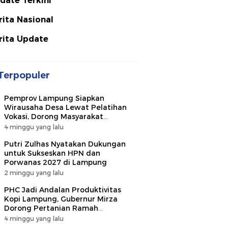
date Terkini
rita Nasional
rita Update
Terpopuler
Pemprov Lampung Siapkan
Wirausaha Desa Lewat Pelatihan
Vokasi, Dorong Masyarakat
Ciptakan Lapangan Kerja
4 minggu yang lalu
Putri Zulhas Nyatakan Dukungan
untuk Sukseskan HPN dan
Porwanas 2027 di Lampung
2 minggu yang lalu
PHC Jadi Andalan Produktivitas
Kopi Lampung, Gubernur Mirza
Dorong Pertanian Ramah
Lingkungan
4 minggu yang lalu