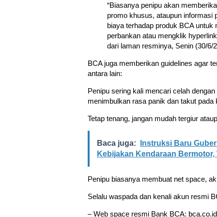
“Biasanya penipu akan memberikan
promo khusus, ataupun informasi pa
biaya terhadap produk BCA untuk 
perbankan atau mengklik hyperlin
dari laman resminya, Senin (30/6/2
BCA juga memberikan guidelines agar t
antara lain:
Penipu sering kali mencari celah deng
menimbulkan rasa panik dan takut pada
Tetap tenang, jangan mudah tergiur ataup
Baca juga:
Instruksi Baru Gube
Kebijakan Kendaraan Bermotor,
Penipu biasanya membuat net space, akun
Selalu waspada dan kenali akun resmi BCA
– Web space resmi Bank BCA: bca.co.ide