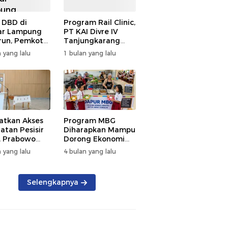
 DBD di
Program Rail Clinic,
ar Lampung
PT KAI Divre IV
un, Pemkot
Tanjungkarang
t PSN
Beri Layanan
 yang lalu
1 bulan yang lalu
kan Nol
Kesehatan Gratis
tian
250 Warga
atkan Akses
Program MBG
atan Pesisir
Diharapkan Mampu
, Prabowo
Dorong Ekonomi
ikan RSUD KH
Daerah, DPRD
 yang lalu
4 bulan yang lalu
mmad Thohir
Lampung Tekankan
Pemanfaatan
Produk Lokal
Selengkapnya