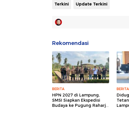
Terkini
Update Terkini
Rekomendasi
BERITA
BERITA
HPN 2027 di Lampung,
Didu
SMSI Siapkan Ekspedisi
Tetan
Budaya ke Pugung Raharjo
Lampu
dan Way Kambas
Hukum
Jurna