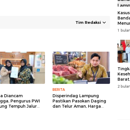
Kasus
Band
Tim Redaksi
Menur
Genjo
1 bulan
Wujud
Kema
Tingk
Keseh
Barat
Resm
2 bulan
Muha
BERITA
ga Diancam
Disperindag Lampung
gga, Pengurus PWI
Pastikan Pasokan Daging
ng Tempuh Jalur
dan Telur Aman, Harga
, Legislator dan
Tetap Stabil Meski El Nino
lis Beri Dukungan
Mengancam