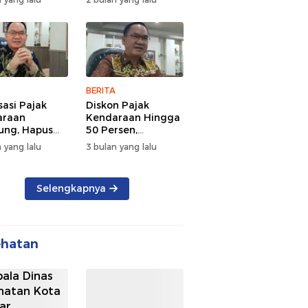
d Semangat
Tengah Kepadatan
 dan
Lalu Lintas Pagi
rsamaan
Hari
BERITA
sasi Pajak
Diskon Pajak
araan
Kendaraan Hingga
ng, Hapus
50 Persen,
 dan Beri
Lampung Genjot
 yang lalu
3 bulan yang lalu
n BBN
Mutasi Kendaraan
Luar Daerah
Selengkapnya
ehatan