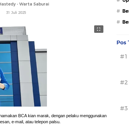
#
Up
astedy - Warta Saburai
#
Be
31 Juli 2025
#
Be
Pos 
#1
#2
#3
snamakan BCA kian marak, dengan pelaku menggunakan
pesan, e-mail, atau telepon palsu.