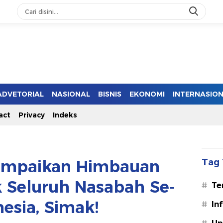
ADVETORIAL
NASIONAL
BISNIS
EKONOMI
INTERNASIO
act
Privacy
Indeks
ampaikan Himbauan
Tag 
k Seluruh Nasabah Se-
#
Te
esia, Simak!
#
In