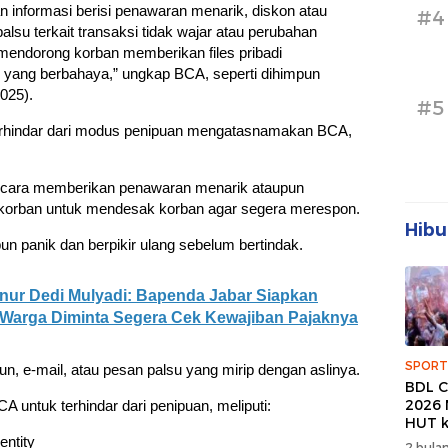
 informasi berisi penawaran menarik, diskon atau
#4
lsu terkait transaksi tidak wajar atau perubahan
mendorong korban memberikan files pribadi
k yang berbahaya,” ungkap BCA, seperti dihimpun
025).
#5
erhindar dari modus penipuan mengatasnamakan BCA,
an cara memberikan penawaran menarik ataupun
 korban untuk mendesak korban agar segera merespon.
Hibu
un panik dan berpikir ulang sebelum bertindak.
rnur Dedi Mulyadi: Bapenda Jabar Siapkan
 Warga Diminta Segera Cek Kewajiban Pajaknya
SPORT
, e-mail, atau pesan palsu yang mirip dengan aslinya.
BDL C
2026 
 untuk terhindar dari penipuan, meliputi:
HUT k
Banda
ntity
2 bulan