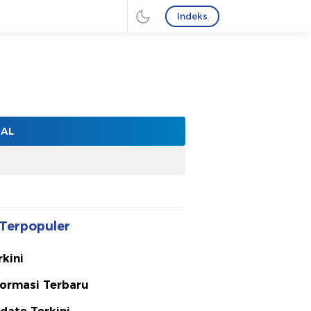
Indeks
NAL
Terpopuler
rkini
formasi Terbaru