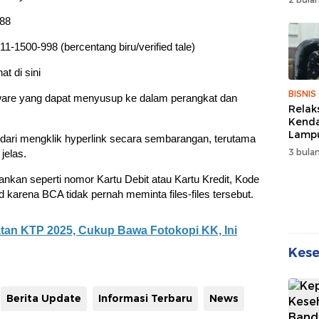
Wuju
Sehat
888
Kebe
1500-998 (bercentang biru/verified tale)
t di sini
BISNIS
ware yang dapat menyusup ke dalam perangkat dan
Relak
Kend
Lampu
ndari mengklik hyperlink secara sembarangan, terutama
Denda
3 bulan
jelas.
Disko
bankan seperti nomor Kartu Debit atau Kartu Kredit, Kode
rena BCA tidak pernah meminta files-files tersebut.
an KTP 2025, Cukup Bawa Fotokopi KK, Ini
Kes
Berita Update
Informasi Terbaru
News