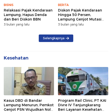
BISNIS
BERITA
Relaksasi Pajak Kendaraan
Diskon Pajak Kendaraan
Lampung, Hapus Denda
Hingga 50 Persen,
dan Beri Diskon BBN
Lampung Genjot Mutasi
Kendaraan Luar Daerah
3 bulan yang lalu
3 bulan yang lalu
Selengkapnya
Kesehatan
Kasus DBD di Bandar
Program Rail Clinic, PT KAI
Lampung Menurun, Pemkot
Divre IV Tanjungkarang
Genjot PSN Wujudkan Nol
Beri Layanan Kesehatan