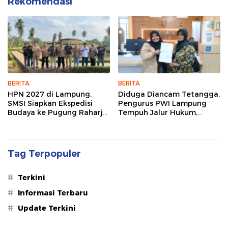
Rekomendasi
BERITA
BERITA
HPN 2027 di Lampung,
Diduga Diancam Tetangga,
SMSI Siapkan Ekspedisi
Pengurus PWI Lampung
Budaya ke Pugung Raharjo
Tempuh Jalur Hukum,
dan Way Kambas
Legislator dan Jurnalis Beri
Dukungan
Tag Terpopuler
#
Terkini
#
Informasi Terbaru
#
Update Terkini