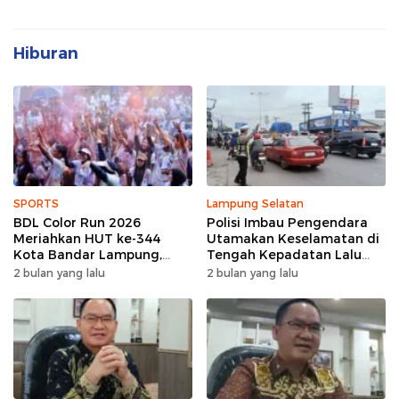
Hiburan
SPORTS
Lampung Selatan
BDL Color Run 2026
Polisi Imbau Pengendara
Meriahkan HUT ke-344
Utamakan Keselamatan di
Kota Bandar Lampung,
Tengah Kepadatan Lalu
Wujud Semangat Sehat
Lintas Pagi Hari
2 bulan yang lalu
2 bulan yang lalu
dan Kebersamaan