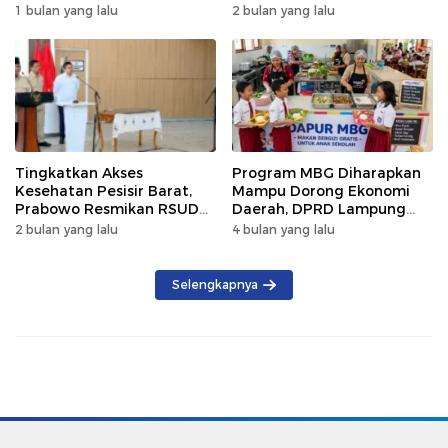
Kematian
Gratis 250 Warga
1 bulan yang lalu
2 bulan yang lalu
Tingkatkan Akses
Program MBG Diharapkan
Kesehatan Pesisir Barat,
Mampu Dorong Ekonomi
Prabowo Resmikan RSUD
Daerah, DPRD Lampung
KH Muhammad Thohir
Tekankan Pemanfaatan
2 bulan yang lalu
4 bulan yang lalu
Produk Lokal
Selengkapnya