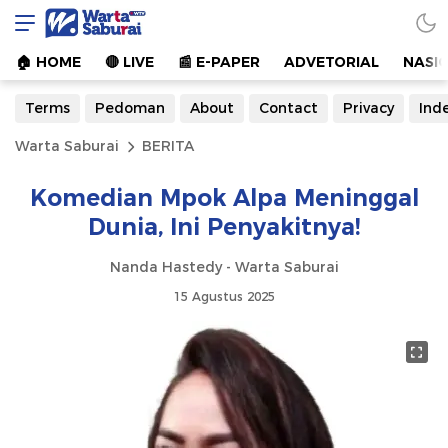
Warta Saburai
Sumber Informasi Terkini
🏠︎ HOME
🔴 LIVE
📰 E-PAPER
ADVETORIAL
NASI
Terms
Pedoman
About
Contact
Privacy
Ind
Warta Saburai
BERITA
Komedian Mpok Alpa Meninggal
Dunia, Ini Penyakitnya!
Nanda Hastedy - Warta Saburai
15 Agustus 2025