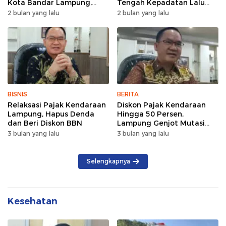
Kota Bandar Lampung,
Tengah Kepadatan Lalu
Wujud Semangat Sehat
Lintas Pagi Hari
2 bulan yang lalu
2 bulan yang lalu
dan Kebersamaan
BISNIS
BERITA
Relaksasi Pajak Kendaraan
Diskon Pajak Kendaraan
Lampung, Hapus Denda
Hingga 50 Persen,
dan Beri Diskon BBN
Lampung Genjot Mutasi
Kendaraan Luar Daerah
3 bulan yang lalu
3 bulan yang lalu
Selengkapnya
Kesehatan