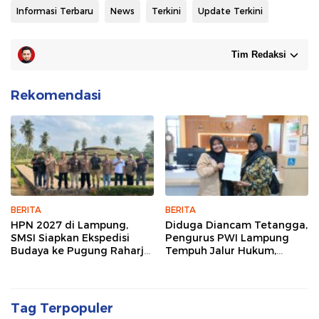
Informasi Terbaru
News
Terkini
Update Terkini
Tim Redaksi
Rekomendasi
BERITA
BERITA
HPN 2027 di Lampung,
Diduga Diancam Tetangga,
SMSI Siapkan Ekspedisi
Pengurus PWI Lampung
Budaya ke Pugung Raharjo
Tempuh Jalur Hukum,
dan Way Kambas
Legislator dan Jurnalis Beri
Dukungan
Tag Terpopuler