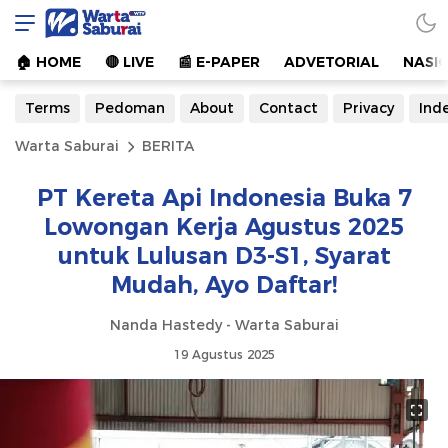
Warta Saburai
Sumber Informasi Terkini
🏠︎ HOME
🔴 LIVE
📰 E-PAPER
ADVETORIAL
NASI
Terms
Pedoman
About
Contact
Privacy
Ind
Warta Saburai
BERITA
PT Kereta Api Indonesia Buka 7
Lowongan Kerja Agustus 2025
untuk Lulusan D3-S1, Syarat
Mudah, Ayo Daftar!
Nanda Hastedy - Warta Saburai
19 Agustus 2025