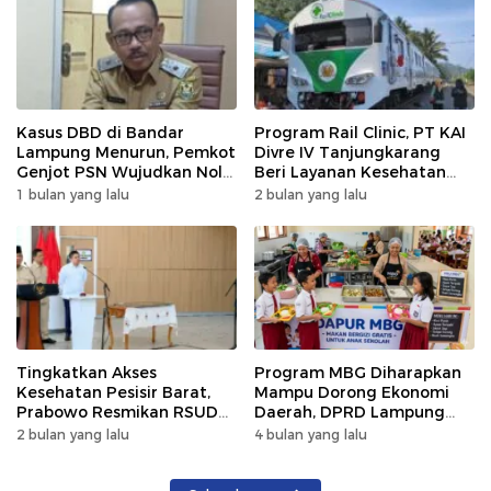
Kasus DBD di Bandar
Program Rail Clinic, PT KAI
Lampung Menurun, Pemkot
Divre IV Tanjungkarang
Genjot PSN Wujudkan Nol
Beri Layanan Kesehatan
Kematian
Gratis 250 Warga
1 bulan yang lalu
2 bulan yang lalu
Tingkatkan Akses
Program MBG Diharapkan
Kesehatan Pesisir Barat,
Mampu Dorong Ekonomi
Prabowo Resmikan RSUD
Daerah, DPRD Lampung
KH Muhammad Thohir
Tekankan Pemanfaatan
2 bulan yang lalu
4 bulan yang lalu
Produk Lokal