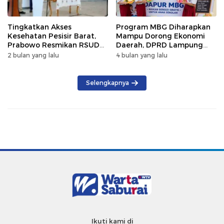
Tingkatkan Akses
Program MBG Diharapkan
Kesehatan Pesisir Barat,
Mampu Dorong Ekonomi
Prabowo Resmikan RSUD
Daerah, DPRD Lampung
KH Muhammad Thohir
Tekankan Pemanfaatan
2 bulan yang lalu
4 bulan yang lalu
Produk Lokal
Selengkapnya
Ikuti kami di