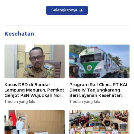
Selengkapnya
Kesehatan
Kasus DBD di Bandar
Program Rail Clinic, PT KAI
Lampung Menurun, Pemkot
Divre IV Tanjungkarang
Genjot PSN Wujudkan Nol
Beri Layanan Kesehatan
Kematian
Gratis 250 Warga
1 bulan yang lalu
1 bulan yang lalu