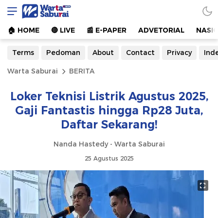
Warta Saburai
Sumber Informasi Terkini
🏠︎ HOME
🔴 LIVE
📰 E-PAPER
ADVETORIAL
NASI
Terms
Pedoman
About
Contact
Privacy
Ind
Warta Saburai
BERITA
Loker Teknisi Listrik Agustus 2025,
Gaji Fantastis hingga Rp28 Juta,
Daftar Sekarang!
Nanda Hastedy - Warta Saburai
25 Agustus 2025