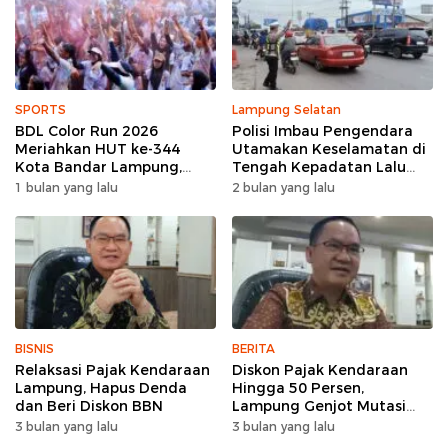
SPORTS
Lampung Selatan
BDL Color Run 2026
Polisi Imbau Pengendara
Meriahkan HUT ke-344
Utamakan Keselamatan di
Kota Bandar Lampung,
Tengah Kepadatan Lalu
Wujud Semangat Sehat
Lintas Pagi Hari
1 bulan yang lalu
2 bulan yang lalu
dan Kebersamaan
BISNIS
BERITA
Relaksasi Pajak Kendaraan
Diskon Pajak Kendaraan
Lampung, Hapus Denda
Hingga 50 Persen,
dan Beri Diskon BBN
Lampung Genjot Mutasi
Kendaraan Luar Daerah
3 bulan yang lalu
3 bulan yang lalu