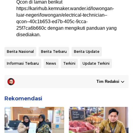
Qcon di laman berikut
https://karirhub.kemnaker.wander.id/lowongan-
luar-negeri/lowongan/electrical-technician–
qcon–40c1b653-ed7b-405c-9cca-
25f7ca6b660c dengan mengikuti panduan yang
disediakan.
Berita Nasional
Berita Terbaru
Berita Update
Informasi Terbaru
News
Terkini
Update Terkini
Tim Redaksi
Rekomendasi