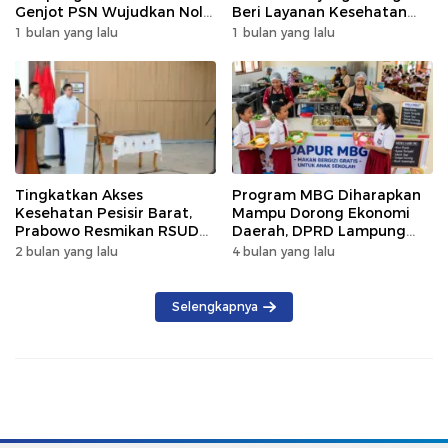
Genjot PSN Wujudkan Nol
Beri Layanan Kesehatan
Kematian
Gratis 250 Warga
1 bulan yang lalu
1 bulan yang lalu
Tingkatkan Akses
Program MBG Diharapkan
Kesehatan Pesisir Barat,
Mampu Dorong Ekonomi
Prabowo Resmikan RSUD
Daerah, DPRD Lampung
KH Muhammad Thohir
Tekankan Pemanfaatan
2 bulan yang lalu
4 bulan yang lalu
Produk Lokal
Selengkapnya