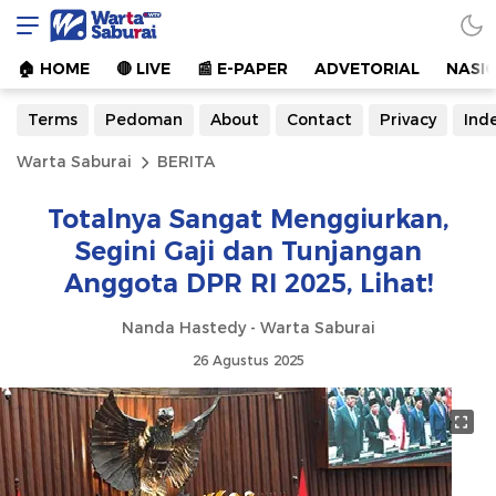
Warta Saburai
Sumber Informasi Terkini
🏠︎ HOME
🔴 LIVE
📰 E-PAPER
ADVETORIAL
NASI
Terms
Pedoman
About
Contact
Privacy
Ind
Warta Saburai
BERITA
Totalnya Sangat Menggiurkan,
Segini Gaji dan Tunjangan
Anggota DPR RI 2025, Lihat!
Nanda Hastedy - Warta Saburai
26 Agustus 2025