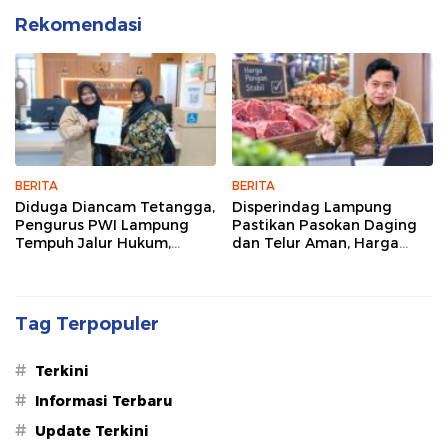
Rekomendasi
BERITA
BERITA
Diduga Diancam Tetangga,
Disperindag Lampung
Pengurus PWI Lampung
Pastikan Pasokan Daging
Tempuh Jalur Hukum,
dan Telur Aman, Harga
Legislator dan Jurnalis Beri
Tetap Stabil Meski El Nino
Dukungan
Mengancam
Tag Terpopuler
#
Terkini
#
Informasi Terbaru
#
Update Terkini