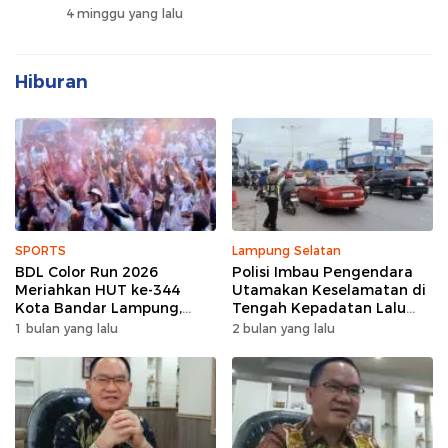
4 minggu yang lalu
Hiburan
SPORTS
Lampung Selatan
BDL Color Run 2026
Polisi Imbau Pengendara
Meriahkan HUT ke-344
Utamakan Keselamatan di
Kota Bandar Lampung,
Tengah Kepadatan Lalu
Wujud Semangat Sehat
Lintas Pagi Hari
1 bulan yang lalu
2 bulan yang lalu
dan Kebersamaan