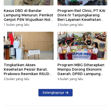
Kasus DBD di Bandar
Program Rail Clinic, PT KAI
Lampung Menurun, Pemkot
Divre IV Tanjungkarang
Genjot PSN Wujudkan Nol
Beri Layanan Kesehatan
Kematian
Gratis 250 Warga
1 bulan yang lalu
2 bulan yang lalu
Tingkatkan Akses
Program MBG Diharapkan
Kesehatan Pesisir Barat,
Mampu Dorong Ekonomi
Prabowo Resmikan RSUD
Daerah, DPRD Lampung
KH Muhammad Thohir
Tekankan Pemanfaatan
2 bulan yang lalu
4 bulan yang lalu
Produk Lokal
Selengkapnya