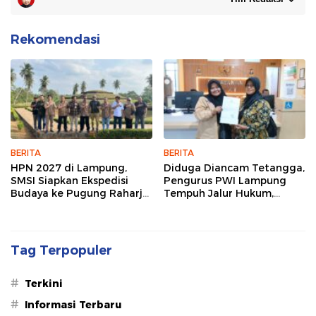
Rekomendasi
BERITA
BERITA
HPN 2027 di Lampung,
Diduga Diancam Tetangga,
SMSI Siapkan Ekspedisi
Pengurus PWI Lampung
Budaya ke Pugung Raharjo
Tempuh Jalur Hukum,
dan Way Kambas
Legislator dan Jurnalis Beri
Dukungan
Tag Terpopuler
#
Terkini
#
Informasi Terbaru