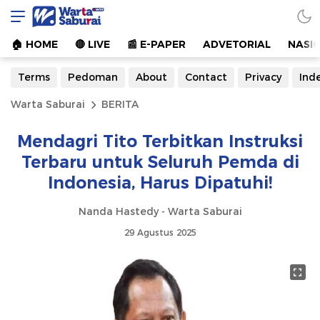
Warta Saburai
Sumber Informasi Terkini
🏠︎ HOME
🔴 LIVE
📰 E-PAPER
ADVETORIAL
NASI
Terms
Pedoman
About
Contact
Privacy
Ind
Warta Saburai
BERITA
Mendagri Tito Terbitkan Instruksi
Terbaru untuk Seluruh Pemda di
Indonesia, Harus Dipatuhi!
Nanda Hastedy - Warta Saburai
29 Agustus 2025