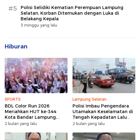
#5
Polisi Selidiki Kematian Perempuan Lampung
Selatan, Korban Ditemukan dengan Luka di
Belakang Kepala
3 minggu yang lalu
Hiburan
SPORTS
Lampung Selatan
BDL Color Run 2026
Polisi Imbau Pengendara
Meriahkan HUT ke-344
Utamakan Keselamatan di
Kota Bandar Lampung,
Tengah Kepadatan Lalu
Wujud Semangat Sehat
Lintas Pagi Hari
2 bulan yang lalu
2 bulan yang lalu
dan Kebersamaan