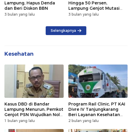
Lampung, Hapus Denda
Hingga 50 Persen,
dan Beri Diskon BBN
Lampung Genjot Mutasi
Kendaraan Luar Daerah
3 bulan yang lalu
3 bulan yang lalu
Selengkapnya
Kesehatan
Kasus DBD di Bandar
Program Rail Clinic, PT KAI
Lampung Menurun, Pemkot
Divre IV Tanjungkarang
Genjot PSN Wujudkan Nol
Beri Layanan Kesehatan
Kematian
Gratis 250 Warga
1 bulan yang lalu
2 bulan yang lalu