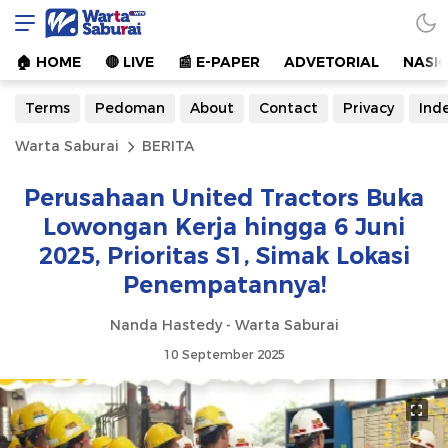
Warta Saburai
Sumber Informasi Terkini
🏠︎ HOME
🔴 LIVE
📰 E-PAPER
ADVETORIAL
NASI
Terms
Pedoman
About
Contact
Privacy
Ind
Warta Saburai
BERITA
Perusahaan United Tractors Buka
Lowongan Kerja hingga 6 Juni
2025, Prioritas S1, Simak Lokasi
Penempatannya!
Nanda Hastedy - Warta Saburai
10 September 2025