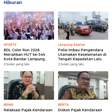
Hiburan
SPORTS
Lampung Selatan
BDL Color Run 2026
Polisi Imbau Pengendara
Meriahkan HUT ke-344
Utamakan Keselamatan di
Kota Bandar Lampung,
Tengah Kepadatan Lalu
Wujud Semangat Sehat
Lintas Pagi Hari
2 bulan yang lalu
2 bulan yang lalu
dan Kebersamaan
BISNIS
BERITA
Relaksasi Pajak Kendaraan
Diskon Pajak Kendaraan