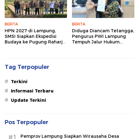
BERITA
BERITA
HPN 2027 di Lampung,
Diduga Diancam Tetangga,
SMSI Siapkan Ekspedisi
Pengurus PWI Lampung
Budaya ke Pugung Raharjo
Tempuh Jalur Hukum,
dan Way Kambas
Legislator dan Jurnalis Beri
Dukungan
Tag Terpopuler
#
Terkini
#
Informasi Terbaru
#
Update Terkini
Pos Terpopuler
#1
Pemprov Lampung Siapkan Wirausaha Desa