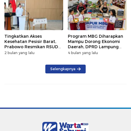
Tingkatkan Akses
Program MBG Diharapkan
Kesehatan Pesisir Barat,
Mampu Dorong Ekonomi
Prabowo Resmikan RSUD
Daerah, DPRD Lampung
KH Muhammad Thohir
Tekankan Pemanfaatan
2 bulan yang lalu
4 bulan yang lalu
Produk Lokal
Selengkapnya