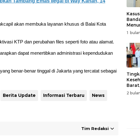
bkan Tambang Emas Ilegal di Way Kanan, 14
Kasus
Band
dukcapil akan membuka layanan khusus di Balai Kota
Menur
Genjo
1 bulan
Wujud
Kema
ivasi KTP dan perubahan files seperti foto atau alamat.
diharapkan dapat menertibkan administrasi kependudukan
ang benar-benar tinggal di Jakarta yang tercatat sebagai
Tingk
Keseh
Barat
Resm
2 bulan
Berita Update
Informasi Terbaru
News
Muha
Tim Redaksi