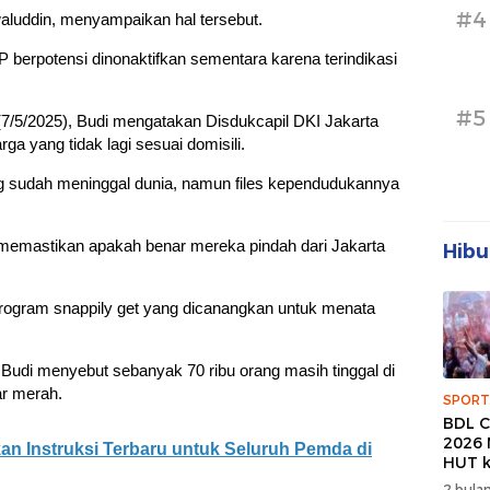
#4
waluddin, menyampaikan hal tersebut.
 berpotensi dinonaktifkan sementara karena terindikasi
#5
(7/5/2025), Budi mengatakan Disdukcapil DKI Jakarta
a yang tidak lagi sesuai domisili.
g sudah meninggal dunia, namun files kependudukannya
h memastikan apakah benar mereka pindah dari Jakarta
Hibu
program snappily get yang dicanangkan untuk menata
a, Budi menyebut sebanyak 70 ribu orang masih tinggal di
ar merah.
SPORT
BDL C
2026 
kan Instruksi Terbaru untuk Seluruh Pemda di
HUT k
Banda
2 bulan