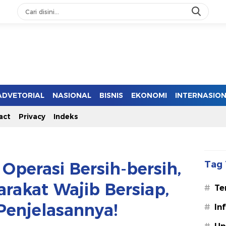
ADVETORIAL
NASIONAL
BISNIS
EKONOMI
INTERNASIO
act
Privacy
Indeks
Operasi Bersih-bersih,
Tag 
rakat Wajib Bersiap,
#
Te
Penjelasannya!
#
In