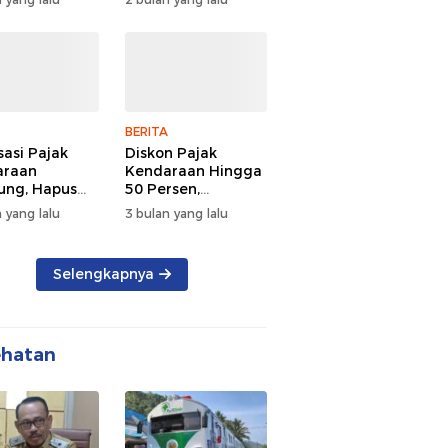
d Semangat
Tengah Kepadatan
 dan
Lalu Lintas Pagi
rsamaan
Hari
BERITA
sasi Pajak
Diskon Pajak
araan
Kendaraan Hingga
ng, Hapus
50 Persen,
 dan Beri
Lampung Genjot
 yang lalu
3 bulan yang lalu
n BBN
Mutasi Kendaraan
Luar Daerah
Selengkapnya
ehatan