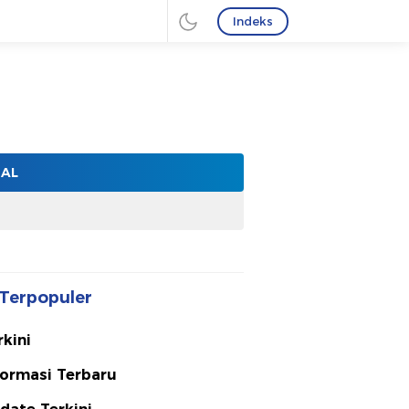
Indeks
NAL
Terpopuler
rkini
formasi Terbaru