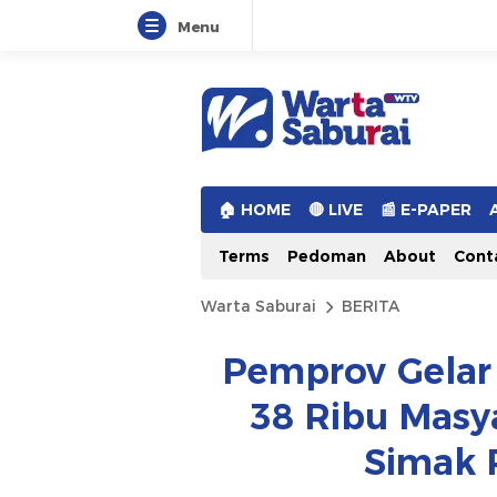
Menu
Warta Saburai
Sumber Informasi Terkini
🏠︎ HOME
🔴 LIVE
📰 E-PAPER
Terms
Pedoman
About
Cont
Warta Saburai
BERITA
Pemprov Gelar 
38 Ribu Masya
Simak 