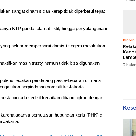
Wuju
Sehat
dukan sangat dinamis dan kerap tidak diperbarui tepat
Kebe
danya KTP ganda, alamat fiktif, hingga penyalahgunaan
BISNIS
 yang belum memperbarui domisili segera melakukan
Relak
Kend
Lampu
Denda
ktifkan masih trusty namun tidak bisa digunakan
3 bulan
Disko
 potensi ledakan pendatang pasca-Lebaran di mana
mengajukan perpindahan domisili ke Jakarta.
bil meskipun ada sedikit kenaikan dibandingkan dengan
Kes
di karena adanya pemutusan hubungan kerja (PHK) di
i Jakarta.