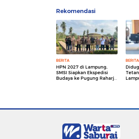
Rekomendasi
BERITA
BERITA
HPN 2027 di Lampung,
Didu
SMSI Siapkan Ekspedisi
Tetan
Budaya ke Pugung Raharjo
Lampu
dan Way Kambas
Hukum
Jurna