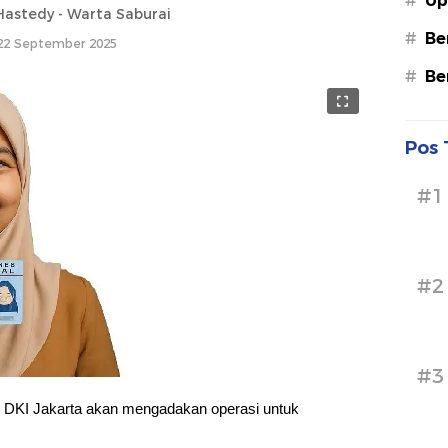
#
Up
astedy - Warta Saburai
#
Be
22 September 2025
#
Be
Pos 
#1
#2
#3
i DKI Jakarta akan mengadakan operasi untuk