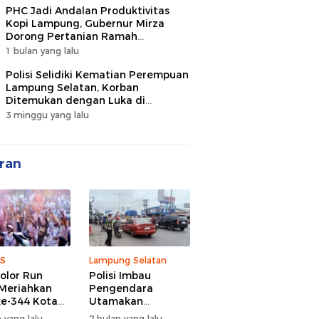
PHC Jadi Andalan Produktivitas
Kopi Lampung, Gubernur Mirza
Dorong Pertanian Ramah
Lingkungan
1 bulan yang lalu
Polisi Selidiki Kematian Perempuan
Lampung Selatan, Korban
Ditemukan dengan Luka di
Belakang Kepala
3 minggu yang lalu
ran
S
Lampung Selatan
olor Run
Polisi Imbau
Meriahkan
Pengendara
e-344 Kota
Utamakan
r Lampung,
Keselamatan di
 yang lalu
2 bulan yang lalu