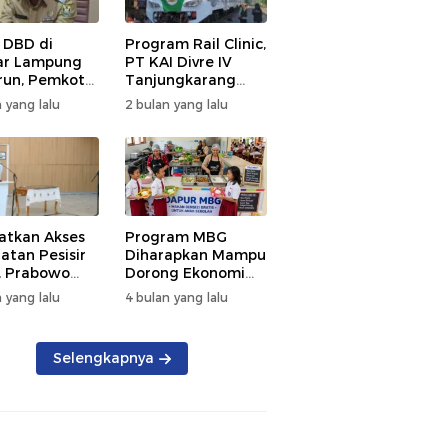
 DBD di
Program Rail Clinic,
ar Lampung
PT KAI Divre IV
un, Pemkot
Tanjungkarang
t PSN
Beri Layanan
 yang lalu
2 bulan yang lalu
kan Nol
Kesehatan Gratis
tian
250 Warga
atkan Akses
Program MBG
atan Pesisir
Diharapkan Mampu
, Prabowo
Dorong Ekonomi
ikan RSUD KH
Daerah, DPRD
 yang lalu
4 bulan yang lalu
mmad Thohir
Lampung Tekankan
Pemanfaatan
Produk Lokal
Selengkapnya