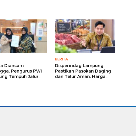
BERITA
ga Diancam
Disperindag Lampung
gga, Pengurus PWI
Pastikan Pasokan Daging
ng Tempuh Jalur
dan Telur Aman, Harga
, Legislator dan
Tetap Stabil Meski El Nino
lis Beri Dukungan
Mengancam