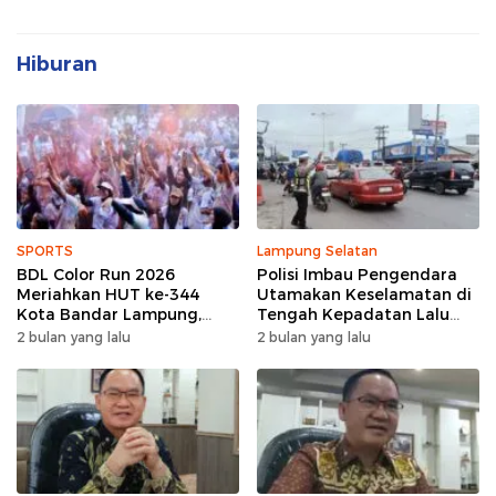
Hiburan
SPORTS
Lampung Selatan
BDL Color Run 2026
Polisi Imbau Pengendara
Meriahkan HUT ke-344
Utamakan Keselamatan di
Kota Bandar Lampung,
Tengah Kepadatan Lalu
Wujud Semangat Sehat
Lintas Pagi Hari
2 bulan yang lalu
2 bulan yang lalu
dan Kebersamaan