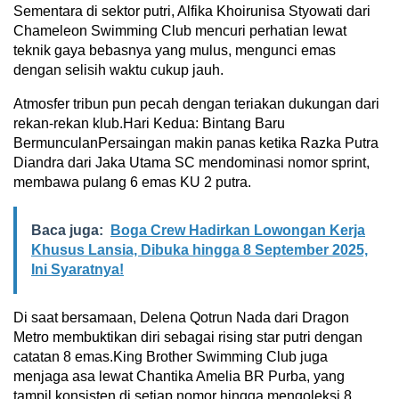
Sementara di sektor putri, Alfika Khoirunisa Styowati dari
Chameleon Swimming Club mencuri perhatian lewat
teknik gaya bebasnya yang mulus, mengunci emas
dengan selisih waktu cukup jauh.
Atmosfer tribun pun pecah dengan teriakan dukungan dari
rekan-rekan klub.Hari Kedua: Bintang Baru
BermunculanPersaingan makin panas ketika Razka Putra
Diandra dari Jaka Utama SC mendominasi nomor sprint,
membawa pulang 6 emas KU 2 putra.
Baca juga:
Boga Crew Hadirkan Lowongan Kerja
Khusus Lansia, Dibuka hingga 8 September 2025,
Ini Syaratnya!
Di saat bersamaan, Delena Qotrun Nada dari Dragon
Metro membuktikan diri sebagai rising star putri dengan
catatan 8 emas.King Brother Swimming Club juga
menjaga asa lewat Chantika Amelia BR Purba, yang
tampil konsisten di setiap nomor hingga mengoleksi 8