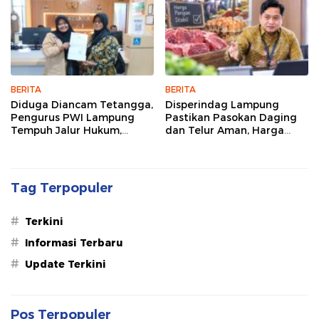
BERITA
BERITA
Diduga Diancam Tetangga,
Disperindag Lampung
Pengurus PWI Lampung
Pastikan Pasokan Daging
Tempuh Jalur Hukum,
dan Telur Aman, Harga
Legislator dan Jurnalis Beri
Tetap Stabil Meski El Nino
Dukungan
Mengancam
Tag Terpopuler
#
Terkini
#
Informasi Terbaru
#
Update Terkini
Pos Terpopuler