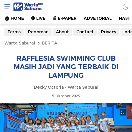
Warta Saburai
Sumber Informasi Terkini
🏠︎ HOME
🔴 LIVE
📰 E-PAPER
ADVETORIAL
NASI
Terms
Pedoman
About
Contact
Privacy
Ind
Warta Saburai
BERITA
RAFFLESIA SWIMMING CLUB
MASIH JADI YANG TERBAIK DI
LAMPUNG
Decky Octoria - Warta Saburai
5 Oktober 2025