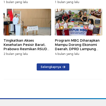
Kematian
Gratis 250 Warga
1 bulan yang lalu
1 bulan yang lalu
Tingkatkan Akses
Program MBG Diharapkan
Kesehatan Pesisir Barat,
Mampu Dorong Ekonomi
Prabowo Resmikan RSUD
Daerah, DPRD Lampung
KH Muhammad Thohir
Tekankan Pemanfaatan
2 bulan yang lalu
4 bulan yang lalu
Produk Lokal
Selengkapnya