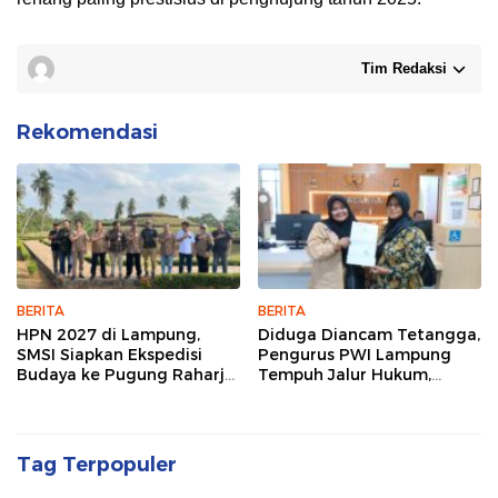
Tim Redaksi
Rekomendasi
BERITA
BERITA
HPN 2027 di Lampung,
Diduga Diancam Tetangga,
SMSI Siapkan Ekspedisi
Pengurus PWI Lampung
Budaya ke Pugung Raharjo
Tempuh Jalur Hukum,
dan Way Kambas
Legislator dan Jurnalis Beri
Dukungan
Tag Terpopuler