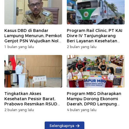
Kasus DBD di Bandar
Program Rail Clinic, PT KAI
Lampung Menurun, Pemkot
Divre IV Tanjungkarang
Genjot PSN Wujudkan Nol
Beri Layanan Kesehatan
Kematian
Gratis 250 Warga
1 bulan yang lalu
2 bulan yang lalu
Tingkatkan Akses
Program MBG Diharapkan
Kesehatan Pesisir Barat,
Mampu Dorong Ekonomi
Prabowo Resmikan RSUD
Daerah, DPRD Lampung
KH Muhammad Thohir
Tekankan Pemanfaatan
2 bulan yang lalu
4 bulan yang lalu
Produk Lokal
Selengkapnya