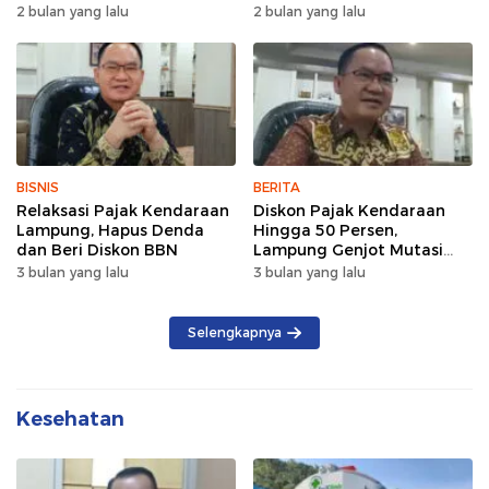
Wujud Semangat Sehat
Lintas Pagi Hari
2 bulan yang lalu
2 bulan yang lalu
dan Kebersamaan
BISNIS
BERITA
Relaksasi Pajak Kendaraan
Diskon Pajak Kendaraan
Lampung, Hapus Denda
Hingga 50 Persen,
dan Beri Diskon BBN
Lampung Genjot Mutasi
Kendaraan Luar Daerah
3 bulan yang lalu
3 bulan yang lalu
Selengkapnya
Kesehatan