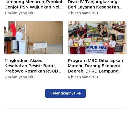
Lampung Menurun, Pemkot
Divre IV Tanjungkarang
Genjot PSN Wujudkan Nol
Beri Layanan Kesehatan
Kematian
Gratis 250 Warga
1 bulan yang lalu
2 bulan yang lalu
Tingkatkan Akses
Program MBG Diharapkan
Kesehatan Pesisir Barat,
Mampu Dorong Ekonomi
Prabowo Resmikan RSUD
Daerah, DPRD Lampung
KH Muhammad Thohir
Tekankan Pemanfaatan
2 bulan yang lalu
4 bulan yang lalu
Produk Lokal
Selengkapnya