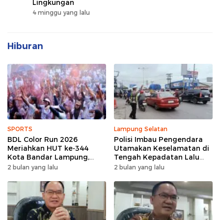
Lingkungan
4 minggu yang lalu
Hiburan
SPORTS
Lampung Selatan
BDL Color Run 2026
Polisi Imbau Pengendara
Meriahkan HUT ke-344
Utamakan Keselamatan di
Kota Bandar Lampung,
Tengah Kepadatan Lalu
Wujud Semangat Sehat
Lintas Pagi Hari
2 bulan yang lalu
2 bulan yang lalu
dan Kebersamaan