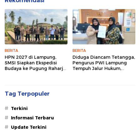
Rekomendasi
BERITA
BERITA
HPN 2027 di Lampung,
Diduga Diancam Tetangga,
SMSI Siapkan Ekspedisi
Pengurus PWI Lampung
Budaya ke Pugung Raharjo
Tempuh Jalur Hukum,
dan Way Kambas
Legislator dan Jurnalis Beri
Dukungan
Tag Terpopuler
#
Terkini
#
Informasi Terbaru
#
Update Terkini