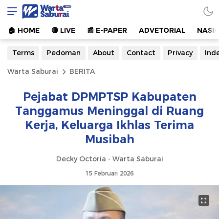
Warta Saburai
Sumber Informasi Terkini
🏠︎ HOME
🔴 LIVE
📰 E-PAPER
ADVETORIAL
NASI
Terms
Pedoman
About
Contact
Privacy
Ind
Warta Saburai
BERITA
Pejabat DPMPTSP Kabupaten
Tanggamus Meninggal di Ruang
Kerja, Keluarga Ikhlas Terima
Musibah
Decky Octoria - Warta Saburai
15 Februari 2026