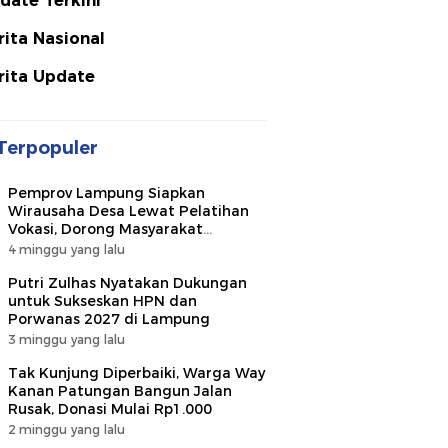
date Terkini
rita Nasional
rita Update
Terpopuler
Pemprov Lampung Siapkan
Wirausaha Desa Lewat Pelatihan
Vokasi, Dorong Masyarakat
Ciptakan Lapangan Kerja
4 minggu yang lalu
Putri Zulhas Nyatakan Dukungan
untuk Sukseskan HPN dan
Porwanas 2027 di Lampung
3 minggu yang lalu
Tak Kunjung Diperbaiki, Warga Way
Kanan Patungan Bangun Jalan
Rusak, Donasi Mulai Rp1.000
2 minggu yang lalu