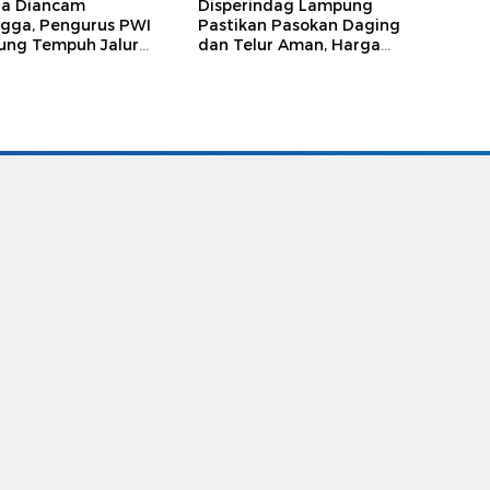
ga Diancam
Disperindag Lampung
gga, Pengurus PWI
Pastikan Pasokan Daging
ng Tempuh Jalur
dan Telur Aman, Harga
, Legislator dan
Tetap Stabil Meski El Nino
lis Beri Dukungan
Mengancam