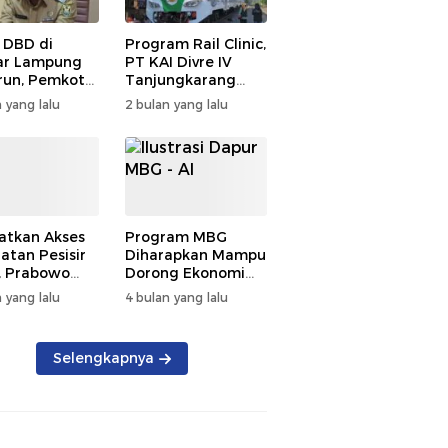
 DBD di
Program Rail Clinic,
ar Lampung
PT KAI Divre IV
un, Pemkot
Tanjungkarang
t PSN
Beri Layanan
 yang lalu
2 bulan yang lalu
kan Nol
Kesehatan Gratis
tian
250 Warga
atkan Akses
Program MBG
atan Pesisir
Diharapkan Mampu
, Prabowo
Dorong Ekonomi
ikan RSUD KH
Daerah, DPRD
 yang lalu
4 bulan yang lalu
mmad Thohir
Lampung Tekankan
Pemanfaatan
Produk Lokal
Selengkapnya