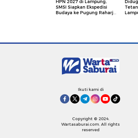
HPN 2027 di Lampung,
Didu
SMSI Siapkan Ekspedisi
Tetan
Budaya ke Pugung Raharjo
Lampu
dan Way Kambas
Hukum
Jurna
Ikuti kami di
Copyright © 2024.
Wartasaburai.com. All rights
reserved