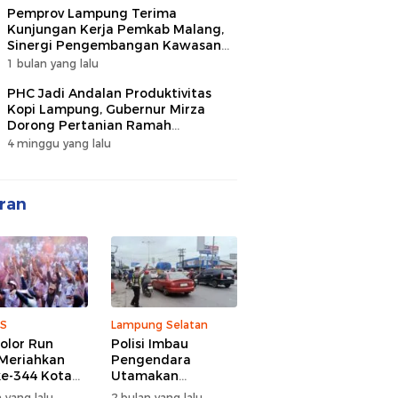
Pemprov Lampung Terima
Kunjungan Kerja Pemkab Malang,
Sinergi Pengembangan Kawasan
Industri dan Investasi
1 bulan yang lalu
PHC Jadi Andalan Produktivitas
Kopi Lampung, Gubernur Mirza
Dorong Pertanian Ramah
Lingkungan
4 minggu yang lalu
ran
S
Lampung Selatan
olor Run
Polisi Imbau
Meriahkan
Pengendara
e-344 Kota
Utamakan
r Lampung,
Keselamatan di
 yang lalu
2 bulan yang lalu