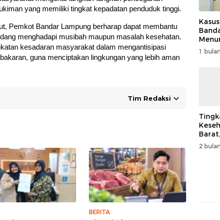
iman yang memiliki tingkat kepadatan penduduk tinggi.
Kasus
sebut, Pemkot Bandar Lampung berharap dapat membantu
Band
edang menghadapi musibah maupun masalah kesehatan.
Menur
gkatan kesadaran masyarakat dalam mengantisipasi
Genjo
1 bulan
Wujud
ebakaran, guna menciptakan lingkungan yang lebih aman
Kema
Tim Redaksi
Tingk
Keseh
Barat
Resm
2 bulan
Muha
BERITA