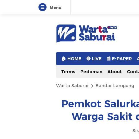
Menu
Warta Saburai
Sumber Informasi Terkini
🏠︎ HOME
🔴 LIVE
📰 E-PAPER
Terms
Pedoman
About
Cont
Warta Saburai
Bandar Lampung
Pemkot Salurka
Warga Sakit
Si