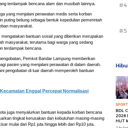
ang terdampak bencana alam dan musibah lainnya.
#4
ga yang menjalani perawatan medis serta korban
gin puting beliung sebagai bentuk kepedulian pemerintah
eban masyarakat.
#5
 mengatakan bantuan sosial yang diberikan merupakan
gah masyarakat, terutama bagi warga yang sedang
n terdampak bencana.
 pengobatan, Pemkot Bandar Lampung memberikan
bagi pasien yang menjalani perawatan di dalam daerah.
Hibu
ani pengobatan di luar daerah memperoleh bantuan
 Kecamatan Enggal Percepat Normalisasi
SPORT
BDL C
 kota juga menyalurkan bantuan kepada korban bencana
2026 
sarkan tingkat kerusakan dan kebutuhan masing-masing
HUT k
ar mulai dari Rp1 juta hingga lebih dari Rp10 juta.
Banda
2 bulan