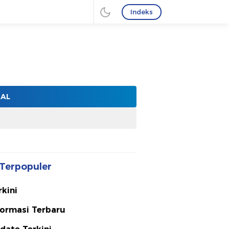
Indeks
NAL
Terpopuler
rkini
formasi Terbaru