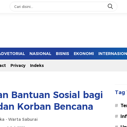
ADVETORIAL
NASIONAL
BISNIS
EKONOMI
INTERNASIO
act
Privacy
Indeks
n Bantuan Sosial bagi
Tag 
 dan Korban Bencana
#
Te
#
In
ska - Warta Saburai