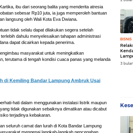
Wuju
artika, ibu dari seorang balita yang menderita atresia
Sehat
gobatan sebesar Rp10 juta, ia juga memperoleh bantuan
Kebe
kan langsung oleh Wali Kota Eva Dwiana.
uan tidak selalu dapat dilakukan segera setelah
 terlebih dahulu menyelesaikan tahapan administrasi
BISNIS
dana dapat dicairkan kepada penerima.
Relak
Kend
mengimbau masyarakat untuk meningkatkan
Lampu
, terutama di tengah kondisi cuaca panas yang melanda
Denda
3 bulan
Disko
 di Kemiling Bandar Lampung Ambruk Usai
erhati-hati dalam menggunakan instalasi listrik maupun
Kes
 yang tidak digunakan sebaiknya dimatikan atau dicabut
isiko terjadinya kebakaran.
sikan seluruh camat dan lurah di Kota Bandar Lampung
masyarakat mengenai langkah-langkah pencegahan