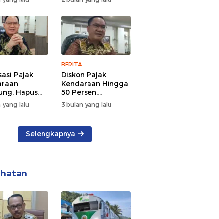
d Semangat
Tengah Kepadatan
 dan
Lalu Lintas Pagi
rsamaan
Hari
BERITA
sasi Pajak
Diskon Pajak
araan
Kendaraan Hingga
ng, Hapus
50 Persen,
 dan Beri
Lampung Genjot
 yang lalu
3 bulan yang lalu
n BBN
Mutasi Kendaraan
Luar Daerah
Selengkapnya
ehatan