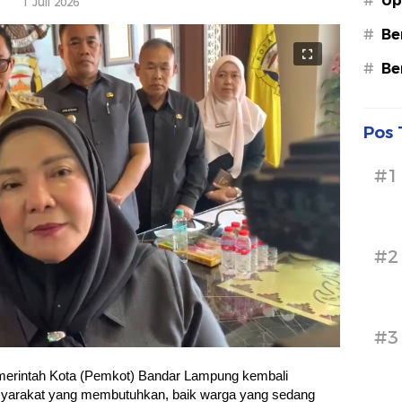
#
Up
1 Juli 2026
#
Be
#
Be
Pos 
#1
#2
#3
erintah Kota (Pemkot) Bandar Lampung kembali
syarakat yang membutuhkan, baik warga yang sedang