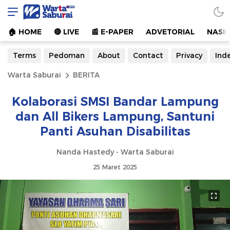
Warta Saburai
Sumber Informasi Terkini
🏠︎ HOME
🔴 LIVE
📰 E-PAPER
ADVETORIAL
NASI
Terms
Pedoman
About
Contact
Privacy
Ind
Warta Saburai
BERITA
Kolaborasi SMSI Bandar Lampung
dan All Bikers Lampung, Santuni
Panti Asuhan Disabilitas
Nanda Hastedy - Warta Saburai
25 Maret 2025