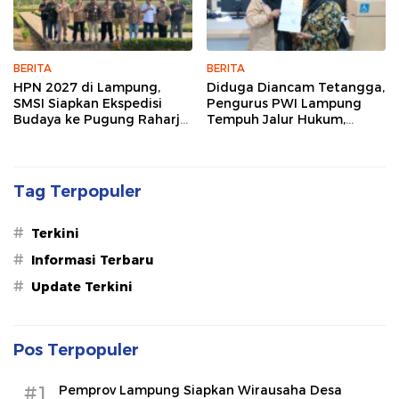
BERITA
BERITA
HPN 2027 di Lampung,
Diduga Diancam Tetangga,
SMSI Siapkan Ekspedisi
Pengurus PWI Lampung
Budaya ke Pugung Raharjo
Tempuh Jalur Hukum,
dan Way Kambas
Legislator dan Jurnalis Beri
Dukungan
Tag Terpopuler
#
Terkini
#
Informasi Terbaru
#
Update Terkini
Pos Terpopuler
#1
Pemprov Lampung Siapkan Wirausaha Desa