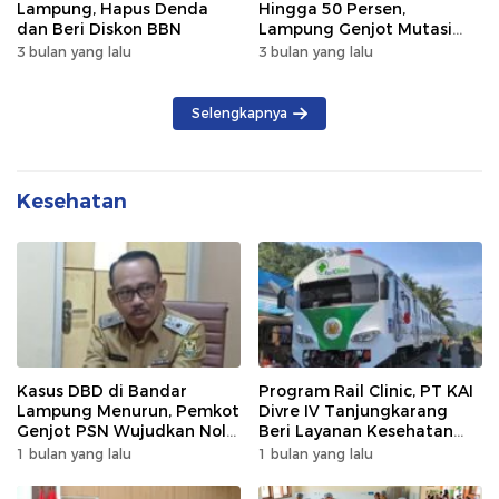
Lampung, Hapus Denda
Hingga 50 Persen,
dan Beri Diskon BBN
Lampung Genjot Mutasi
Kendaraan Luar Daerah
3 bulan yang lalu
3 bulan yang lalu
Selengkapnya
Kesehatan
Kasus DBD di Bandar
Program Rail Clinic, PT KAI
Lampung Menurun, Pemkot
Divre IV Tanjungkarang
Genjot PSN Wujudkan Nol
Beri Layanan Kesehatan
Kematian
Gratis 250 Warga
1 bulan yang lalu
1 bulan yang lalu