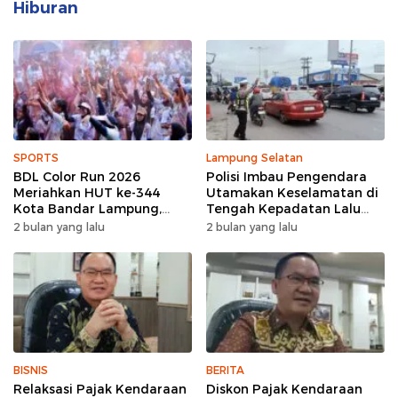
Hiburan
SPORTS
Lampung Selatan
BDL Color Run 2026
Polisi Imbau Pengendara
Meriahkan HUT ke-344
Utamakan Keselamatan di
Kota Bandar Lampung,
Tengah Kepadatan Lalu
Wujud Semangat Sehat
Lintas Pagi Hari
2 bulan yang lalu
2 bulan yang lalu
dan Kebersamaan
BISNIS
BERITA
Relaksasi Pajak Kendaraan
Diskon Pajak Kendaraan