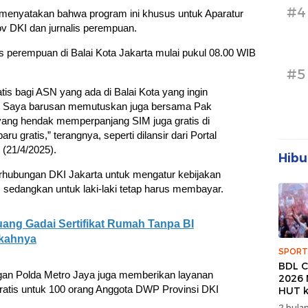
#4
menyatakan bahwa program ini khusus untuk Aparatur
ov DKI dan jurnalis perempuan.
is perempuan di Balai Kota Jakarta mulai pukul 08.00 WIB
#5
tis bagi ASN yang ada di Balai Kota yang ingin
 Saya barusan memutuskan juga bersama Pak
yang hendak memperpanjang SIM juga gratis di
aru gratis,” terangnya, seperti dilansir dari Portal
 (21/4/2025).
Hibu
hubungan DKI Jakarta untuk mengatur kebijakan
, sedangkan untuk laki-laki tetap harus membayar.
ang Gadai Sertifikat Rumah Tanpa BI
gkahnya
SPORT
BDL C
gan Polda Metro Jaya juga memberikan layanan
2026 
ratis untuk 100 orang Anggota DWP Provinsi DKI
HUT k
Banda
2 bulan