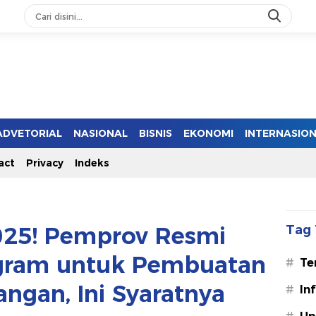
ADVETORIAL
NASIONAL
BISNIS
EKONOMI
INTERNASIO
act
Privacy
Indeks
2025! Pemprov Resmi
Tag 
gram untuk Pembuatan
#
Te
ngan, Ini Syaratnya
#
In