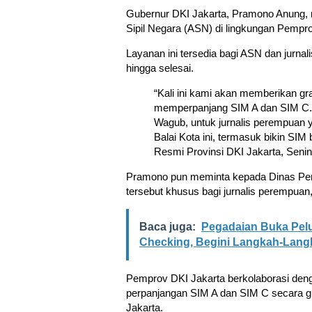
Gubernur DKI Jakarta, Pramono Anung, 
Sipil Negara (ASN) di lingkungan Pempr
Layanan ini tersedia bagi ASN dan jurnal
hingga selesai.
“Kali ini kami akan memberikan gra
memperpanjang SIM A dan SIM C.
Wagub, untuk jurnalis perempuan 
Balai Kota ini, termasuk bikin SIM b
Resmi Provinsi DKI Jakarta, Senin
Pramono pun meminta kepada Dinas Per
tersebut khusus bagi jurnalis perempuan
Baca juga:
Pegadaian Buka Pelu
Checking, Begini Langkah-Lan
Pemprov DKI Jakarta berkolaborasi den
perpanjangan SIM A dan SIM C secara g
Jakarta.