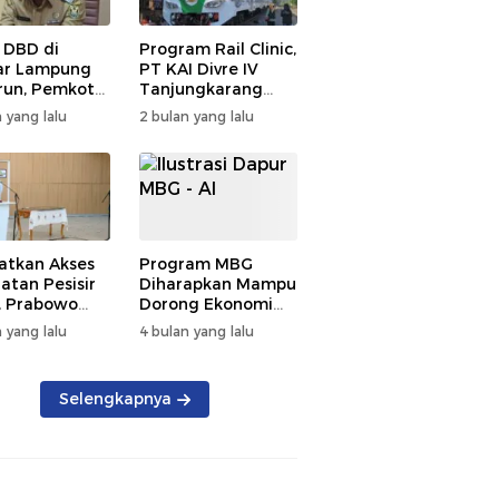
 DBD di
Program Rail Clinic,
ar Lampung
PT KAI Divre IV
un, Pemkot
Tanjungkarang
t PSN
Beri Layanan
 yang lalu
2 bulan yang lalu
kan Nol
Kesehatan Gratis
tian
250 Warga
atkan Akses
Program MBG
atan Pesisir
Diharapkan Mampu
, Prabowo
Dorong Ekonomi
ikan RSUD KH
Daerah, DPRD
 yang lalu
4 bulan yang lalu
mmad Thohir
Lampung Tekankan
Pemanfaatan
Produk Lokal
Selengkapnya