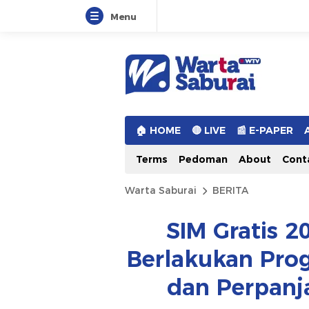
Menu
Warta Saburai
Sumber Informasi Terkini
🏠︎ HOME
🔴 LIVE
📰 E-PAPER
Terms
Pedoman
About
Cont
Warta Saburai
BERITA
SIM Gratis 
Berlakukan Pro
dan Perpanja