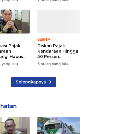
d Semangat
Tengah Kepadatan
 dan
Lalu Lintas Pagi
rsamaan
Hari
BERITA
sasi Pajak
Diskon Pajak
araan
Kendaraan Hingga
ng, Hapus
50 Persen,
 dan Beri
Lampung Genjot
 yang lalu
3 bulan yang lalu
n BBN
Mutasi Kendaraan
Luar Daerah
Selengkapnya
ehatan