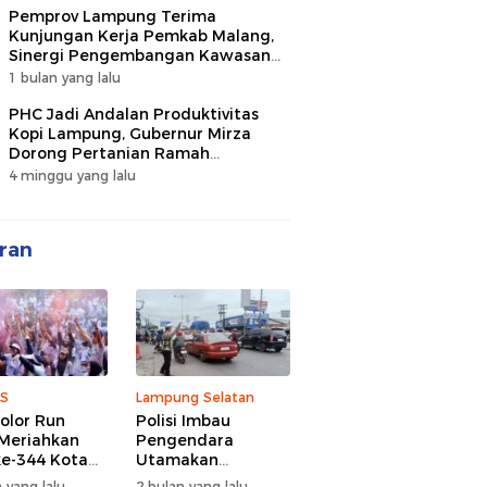
Pemprov Lampung Terima
Kunjungan Kerja Pemkab Malang,
Sinergi Pengembangan Kawasan
Industri dan Investasi
1 bulan yang lalu
PHC Jadi Andalan Produktivitas
Kopi Lampung, Gubernur Mirza
Dorong Pertanian Ramah
Lingkungan
4 minggu yang lalu
ran
S
Lampung Selatan
olor Run
Polisi Imbau
Meriahkan
Pengendara
e-344 Kota
Utamakan
r Lampung,
Keselamatan di
 yang lalu
2 bulan yang lalu