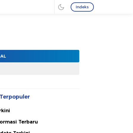
Indeks
NAL
Terpopuler
rkini
formasi Terbaru