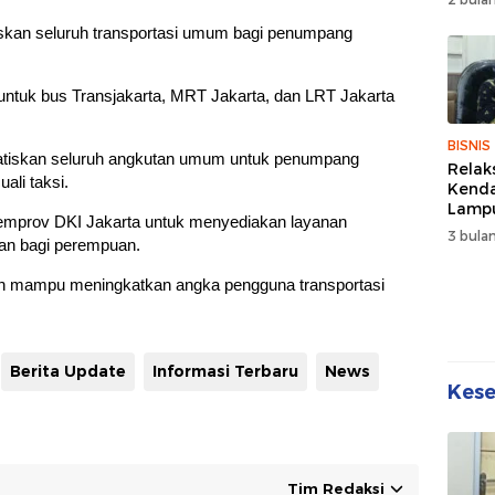
Wuju
Sehat
tiskan seluruh transportasi umum bagi penumpang
Kebe
aku untuk bus Transjakarta, MRT Jakarta, dan LRT Jakarta
BISNIS
tiskan seluruh angkutan umum untuk penumpang
Relak
li taksi.
Kend
Lampu
Pemprov DKI Jakarta untuk menyediakan layanan
Denda
3 bulan
man bagi perempuan.
Disko
rapkan mampu meningkatkan angka pengguna transportasi
Berita Update
Informasi Terbaru
News
Kes
Tim Redaksi