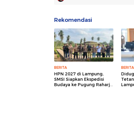
Rekomendasi
BERITA
BERITA
HPN 2027 di Lampung,
Didu
SMSI Siapkan Ekspedisi
Tetan
Budaya ke Pugung Raharjo
Lampu
dan Way Kambas
Hukum
Jurna