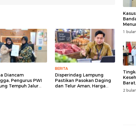
Kasus
Band
Menur
Genjo
1 bulan
Wujud
Kema
BERITA
Tingk
ga Diancam
Disperindag Lampung
Keseh
gga, Pengurus PWI
Pastikan Pasokan Daging
Barat
ng Tempuh Jalur
dan Telur Aman, Harga
Resm
2 bulan
, Legislator dan
Tetap Stabil Meski El Nino
Muha
lis Beri Dukungan
Mengancam