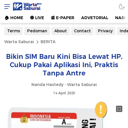
Warta Saburai
Sumber Informasi Terkini
🏠︎ HOME
🔴 LIVE
📰 E-PAPER
ADVETORIAL
NASI
Terms
Pedoman
About
Contact
Privacy
Ind
Warta Saburai
BERITA
Bikin SIM Baru Kini Bisa Lewat HP,
Cukup Pakai Aplikasi Ini, Praktis
Tanpa Antre
Nanda Hastedy - Warta Saburai
14 April 2025