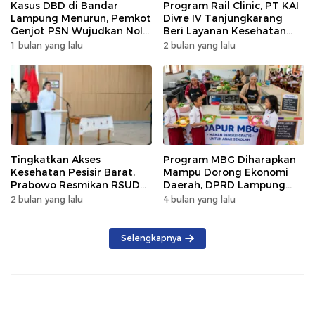
Kasus DBD di Bandar
Program Rail Clinic, PT KAI
Lampung Menurun, Pemkot
Divre IV Tanjungkarang
Genjot PSN Wujudkan Nol
Beri Layanan Kesehatan
Kematian
Gratis 250 Warga
1 bulan yang lalu
2 bulan yang lalu
Tingkatkan Akses
Program MBG Diharapkan
Kesehatan Pesisir Barat,
Mampu Dorong Ekonomi
Prabowo Resmikan RSUD
Daerah, DPRD Lampung
KH Muhammad Thohir
Tekankan Pemanfaatan
2 bulan yang lalu
4 bulan yang lalu
Produk Lokal
Selengkapnya