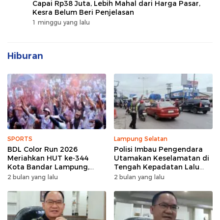
Capai Rp38 Juta, Lebih Mahal dari Harga Pasar,
Kesra Belum Beri Penjelasan
1 minggu yang lalu
Hiburan
SPORTS
Lampung Selatan
BDL Color Run 2026
Polisi Imbau Pengendara
Meriahkan HUT ke-344
Utamakan Keselamatan di
Kota Bandar Lampung,
Tengah Kepadatan Lalu
Wujud Semangat Sehat
Lintas Pagi Hari
2 bulan yang lalu
2 bulan yang lalu
dan Kebersamaan