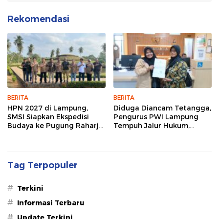
Rekomendasi
BERITA
BERITA
HPN 2027 di Lampung,
Diduga Diancam Tetangga,
SMSI Siapkan Ekspedisi
Pengurus PWI Lampung
Budaya ke Pugung Raharjo
Tempuh Jalur Hukum,
dan Way Kambas
Legislator dan Jurnalis Beri
Dukungan
Tag Terpopuler
#
Terkini
#
Informasi Terbaru
#
Update Terkini