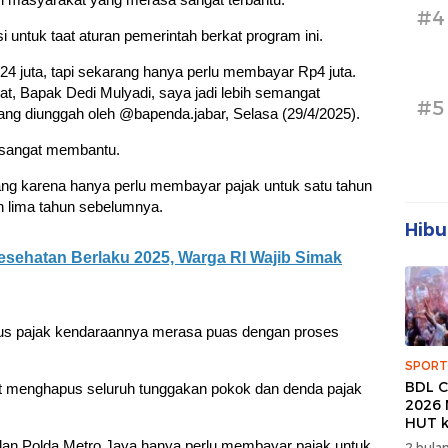
#4
 untuk taat aturan pemerintah berkat program ini.
 juta, tapi sekarang hanya perlu membayar Rp4 juta.
t, Bapak Dedi Mulyadi, saya jadi lebih semangat
#5
yang diunggah oleh @bapenda.jabar, Selasa (29/4/2025).
i sangat membantu.
ang karena hanya perlu membayar pajak untuk satu tahun
n lima tahun sebelumnya.
Hibu
sehatan Berlaku 2025, Warga RI Wajib Simak
us pajak kendaraannya merasa puas dengan proses
SPORT
BDL C
at menghapus seluruh tunggakan pokok dan denda pajak
2026 
HUT k
Banda
r dan Polda Metro Jaya hanya perlu membayar pajak untuk
2 bulan