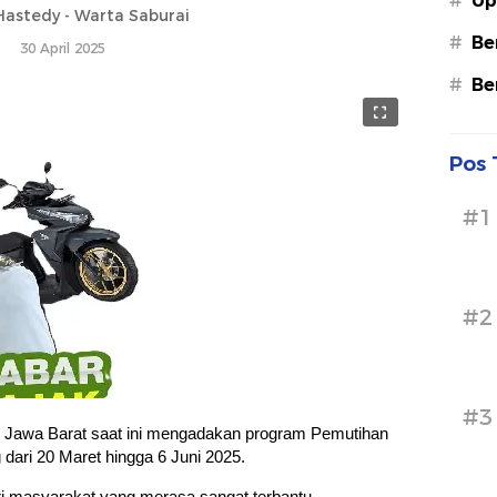
#
Up
astedy - Warta Saburai
#
Be
30 April 2025
#
Be
Pos 
#1
#2
#3
i Jawa Barat saat ini mengadakan program Pemutihan
dari 20 Maret hingga 6 Juni 2025.
ri masyarakat yang merasa sangat terbantu.