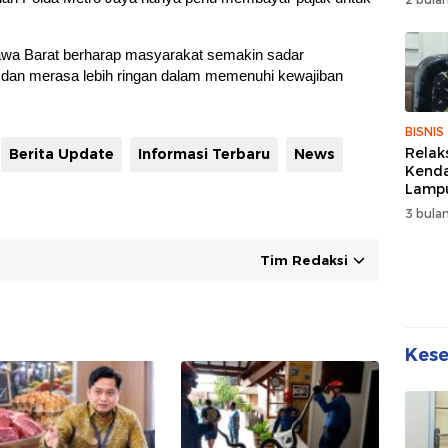
Wuju
Sehat
Kebe
awa Barat berharap masyarakat semakin sadar
 dan merasa lebih ringan dalam memenuhi kewajiban
BISNIS
Relak
Berita Update
Informasi Terbaru
News
Kend
Lampu
Denda
3 bulan
Disko
Tim Redaksi
Kes