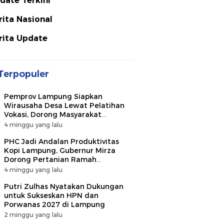
date Terkini
rita Nasional
rita Update
Terpopuler
Pemprov Lampung Siapkan
Wirausaha Desa Lewat Pelatihan
Vokasi, Dorong Masyarakat
Ciptakan Lapangan Kerja
4 minggu yang lalu
PHC Jadi Andalan Produktivitas
Kopi Lampung, Gubernur Mirza
Dorong Pertanian Ramah
Lingkungan
4 minggu yang lalu
Putri Zulhas Nyatakan Dukungan
untuk Sukseskan HPN dan
Porwanas 2027 di Lampung
2 minggu yang lalu