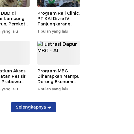
 DBD di
Program Rail Clinic,
ar Lampung
PT KAI Divre IV
un, Pemkot
Tanjungkarang
t PSN
Beri Layanan
 yang lalu
1 bulan yang lalu
kan Nol
Kesehatan Gratis
tian
250 Warga
atkan Akses
Program MBG
atan Pesisir
Diharapkan Mampu
, Prabowo
Dorong Ekonomi
ikan RSUD KH
Daerah, DPRD
 yang lalu
4 bulan yang lalu
mmad Thohir
Lampung Tekankan
Pemanfaatan
Produk Lokal
Selengkapnya