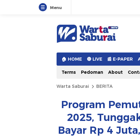
Menu
Warta Saburai
Sumber Informasi Terkini
🏠︎ HOME
🔴 LIVE
📰 E-PAPER
Terms
Pedoman
About
Cont
Warta Saburai
BERITA
Program Pemut
2025, Tungga
Bayar Rp 4 Juta