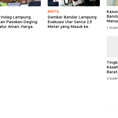
Kasus
BERITA
Band
rindag Lampung
Damkar Bandar Lampung
Menur
kan Pasokan Daging
Evakuasi Ular Sanca 2,5
Genjo
elur Aman, Harga
Meter yang Masuk ke
1 bulan
Wujud
 Stabil Meski El Nino
Rumah Warga
Kema
ancam
Tingk
Keseh
Barat
Resm
2 bulan
Muha