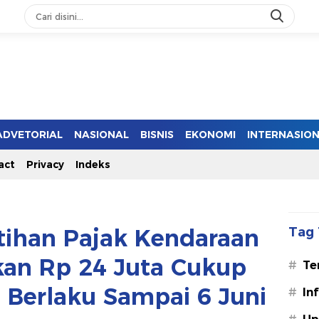
ADVETORIAL
NASIONAL
BISNIS
EKONOMI
INTERNASIO
act
Privacy
Indeks
ihan Pajak Kendaraan
Tag 
kan Rp 24 Juta Cukup
#
Te
, Berlaku Sampai 6 Juni
#
In