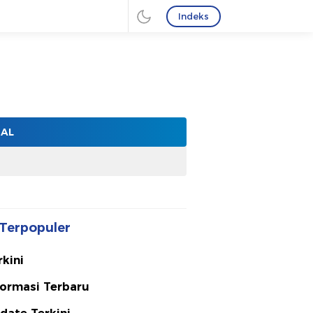
Indeks
NAL
Terpopuler
rkini
formasi Terbaru