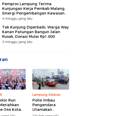
Pemprov Lampung Terima
Kunjungan Kerja Pemkab Malang,
Sinergi Pengembangan Kawasan
Industri dan Investasi
4 minggu yang lalu
Tak Kunjung Diperbaiki, Warga Way
Kanan Patungan Bangun Jalan
Rusak, Donasi Mulai Rp1.000
2 minggu yang lalu
ran
S
Lampung Selatan
olor Run
Polisi Imbau
Meriahkan
Pengendara
e-344 Kota
Utamakan
r Lampung,
Keselamatan di
 yang lalu
2 bulan yang lalu