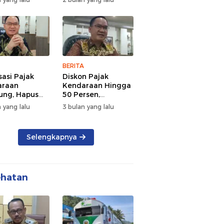
d Semangat
Tengah Kepadatan
 dan
Lalu Lintas Pagi
rsamaan
Hari
BERITA
sasi Pajak
Diskon Pajak
araan
Kendaraan Hingga
ng, Hapus
50 Persen,
 dan Beri
Lampung Genjot
 yang lalu
3 bulan yang lalu
n BBN
Mutasi Kendaraan
Luar Daerah
Selengkapnya
ehatan