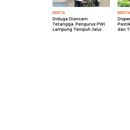
BERITA
BERITA
Diduga Diancam
Dispe
Tetangga, Pengurus PWI
Pasti
Lampung Tempuh Jalur
dan T
Hukum, Legislator dan
Tetap
Jurnalis Beri Dukungan
Meng