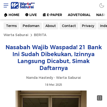
Warta Saburai
Sumber Informasi Terkini
🏠︎ HOME
🔴 LIVE
📰 E-PAPER
ADVETORIAL
NASI
Terms
Pedoman
About
Contact
Privacy
Ind
Warta Saburai
BERITA
Nasabah Wajib Waspada! 21 Bank
Ini Sudah Dibekukan, Izinnya
Langsung Dicabut, Simak
Daftarnya
Nanda Hastedy - Warta Saburai
18 Mei 2025