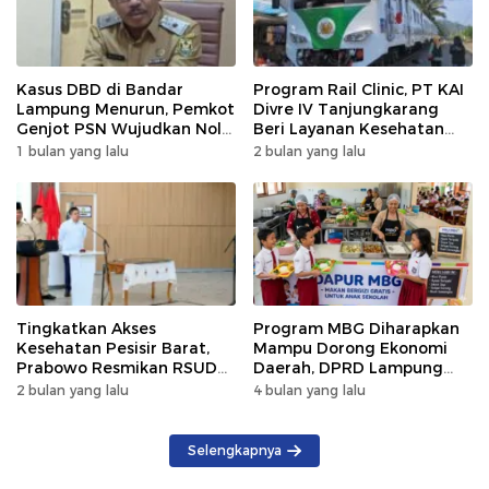
Kasus DBD di Bandar
Program Rail Clinic, PT KAI
Lampung Menurun, Pemkot
Divre IV Tanjungkarang
Genjot PSN Wujudkan Nol
Beri Layanan Kesehatan
Kematian
Gratis 250 Warga
1 bulan yang lalu
2 bulan yang lalu
Tingkatkan Akses
Program MBG Diharapkan
Kesehatan Pesisir Barat,
Mampu Dorong Ekonomi
Prabowo Resmikan RSUD
Daerah, DPRD Lampung
KH Muhammad Thohir
Tekankan Pemanfaatan
2 bulan yang lalu
4 bulan yang lalu
Produk Lokal
Selengkapnya