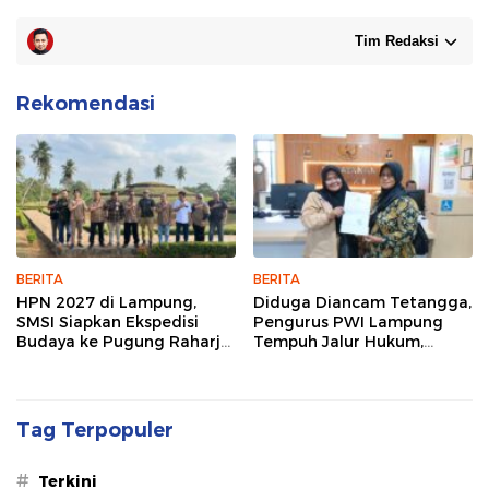
Tim Redaksi
Rekomendasi
BERITA
BERITA
HPN 2027 di Lampung,
Diduga Diancam Tetangga,
SMSI Siapkan Ekspedisi
Pengurus PWI Lampung
Budaya ke Pugung Raharjo
Tempuh Jalur Hukum,
dan Way Kambas
Legislator dan Jurnalis Beri
Dukungan
Tag Terpopuler
#
Terkini