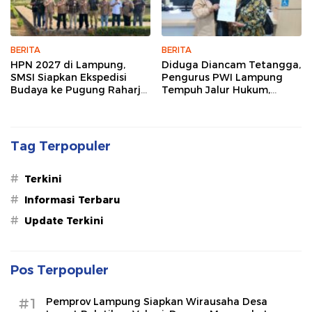
BERITA
BERITA
HPN 2027 di Lampung,
Diduga Diancam Tetangga,
SMSI Siapkan Ekspedisi
Pengurus PWI Lampung
Budaya ke Pugung Raharjo
Tempuh Jalur Hukum,
dan Way Kambas
Legislator dan Jurnalis Beri
Dukungan
Tag Terpopuler
#
Terkini
#
Informasi Terbaru
#
Update Terkini
Pos Terpopuler
#1
Pemprov Lampung Siapkan Wirausaha Desa