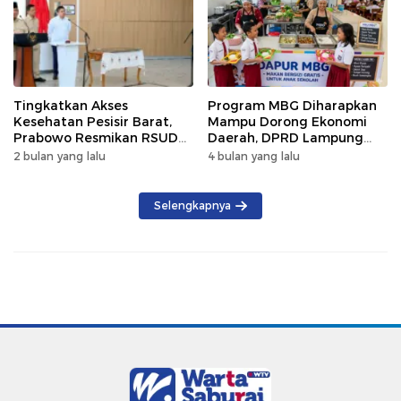
Tingkatkan Akses
Program MBG Diharapkan
Kesehatan Pesisir Barat,
Mampu Dorong Ekonomi
Prabowo Resmikan RSUD
Daerah, DPRD Lampung
KH Muhammad Thohir
Tekankan Pemanfaatan
2 bulan yang lalu
4 bulan yang lalu
Produk Lokal
Selengkapnya