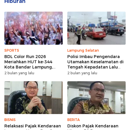
Hiburan
SPORTS
Lampung Selatan
BDL Color Run 2026
Polisi Imbau Pengendara
Meriahkan HUT ke-344
Utamakan Keselamatan di
Kota Bandar Lampung,
Tengah Kepadatan Lalu
Wujud Semangat Sehat
Lintas Pagi Hari
2 bulan yang lalu
2 bulan yang lalu
dan Kebersamaan
BISNIS
BERITA
Relaksasi Pajak Kendaraan
Diskon Pajak Kendaraan