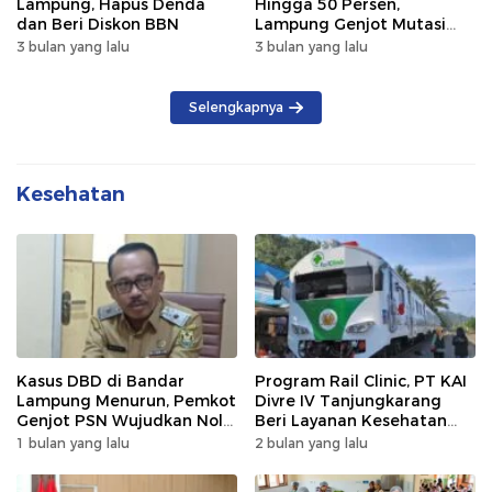
Lampung, Hapus Denda
Hingga 50 Persen,
dan Beri Diskon BBN
Lampung Genjot Mutasi
Kendaraan Luar Daerah
3 bulan yang lalu
3 bulan yang lalu
Selengkapnya
Kesehatan
Kasus DBD di Bandar
Program Rail Clinic, PT KAI
Lampung Menurun, Pemkot
Divre IV Tanjungkarang
Genjot PSN Wujudkan Nol
Beri Layanan Kesehatan
Kematian
Gratis 250 Warga
1 bulan yang lalu
2 bulan yang lalu