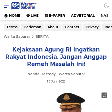
Warta Saburai
Sumber Informasi Terkini
🏠︎ HOME
🔴 LIVE
📰 E-PAPER
ADVETORIAL
NASI
Terms
Pedoman
About
Contact
Privacy
Ind
Warta Saburai
BERITA
Kejaksaan Agung RI Ingatkan
Rakyat Indonesia, Jangan Anggap
Remeh Masalah Ini!
Nanda Hastedy - Warta Saburai
10 Juni 2025