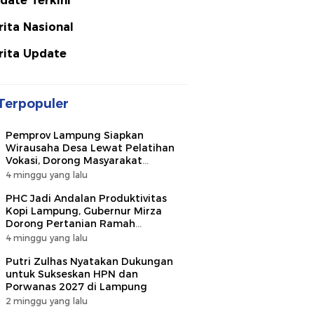
date Terkini
rita Nasional
rita Update
Terpopuler
Pemprov Lampung Siapkan
Wirausaha Desa Lewat Pelatihan
Vokasi, Dorong Masyarakat
Ciptakan Lapangan Kerja
4 minggu yang lalu
PHC Jadi Andalan Produktivitas
Kopi Lampung, Gubernur Mirza
Dorong Pertanian Ramah
Lingkungan
4 minggu yang lalu
Putri Zulhas Nyatakan Dukungan
untuk Sukseskan HPN dan
Porwanas 2027 di Lampung
2 minggu yang lalu