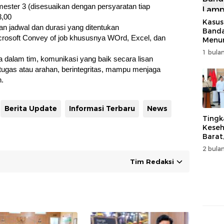
ester 3 (disesuaikan dengan persyaratan tiap
3,00
Kasus
n jadwal dan durasi yang ditentukan
Band
osoft Convey of job khususnya WOrd, Excel, dan
Menur
Genjo
1 bulan
Wujud
 dalam tim, komunikasi yang baik secara lisan
Kema
tugas atau arahan, berintegritas, mampu menjaga
n.
Berita Update
Informasi Terbaru
News
Tingk
Keseh
Barat
Resm
2 bulan
Muha
Tim Redaksi