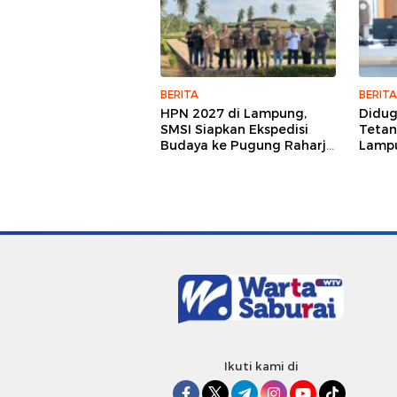
BERITA
BERITA
HPN 2027 di Lampung,
Didu
SMSI Siapkan Ekspedisi
Tetan
Budaya ke Pugung Raharjo
Lampu
dan Way Kambas
Hukum
Jurna
Ikuti kami di