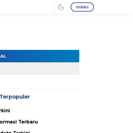
Indeks
NAL
Terpopuler
rkini
formasi Terbaru