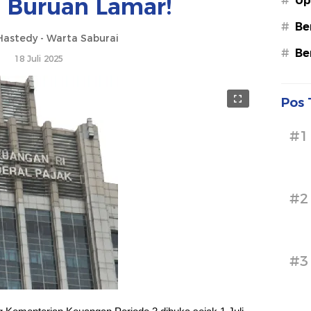
, Buruan Lamar!
#
Up
#
Be
astedy - Warta Saburai
#
Be
18 Juli 2025
Pos 
#1
#2
#3