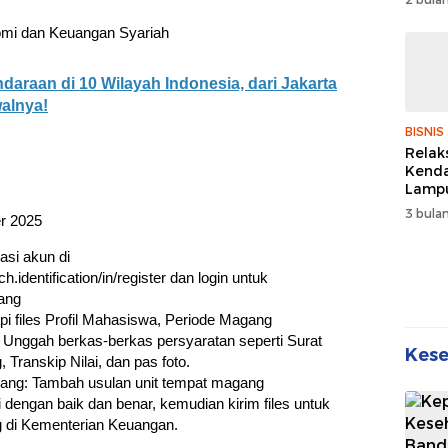
Wuju
Sehat
omi dan Keuangan Syariah
Kebe
araan di 10 Wilayah Indonesia, dari Jakarta
alnya!
BISNIS
Relak
Kend
Lampu
Denda
3 bulan
r 2025
Disko
rasi akun di
identification/in/register dan login untuk
ang
kapi files Profil Mahasiswa, Periode Magang
 Unggah berkas-berkas persyaratan seperti Surat
Kes
Transkip Nilai, dan pas foto.
ng: Tambah usulan unit tempat magang
isi dengan baik dan benar, kemudian kirim files untuk
 di Kementerian Keuangan.