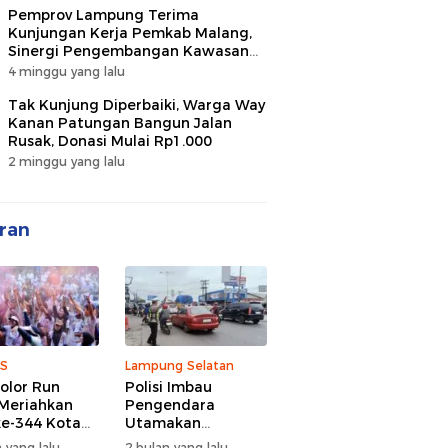
Pemprov Lampung Terima
Kunjungan Kerja Pemkab Malang,
Sinergi Pengembangan Kawasan
Industri dan Investasi
4 minggu yang lalu
Tak Kunjung Diperbaiki, Warga Way
Kanan Patungan Bangun Jalan
Rusak, Donasi Mulai Rp1.000
2 minggu yang lalu
ran
S
Lampung Selatan
olor Run
Polisi Imbau
Meriahkan
Pengendara
e-344 Kota
Utamakan
r Lampung,
Keselamatan di
 yang lalu
2 bulan yang lalu