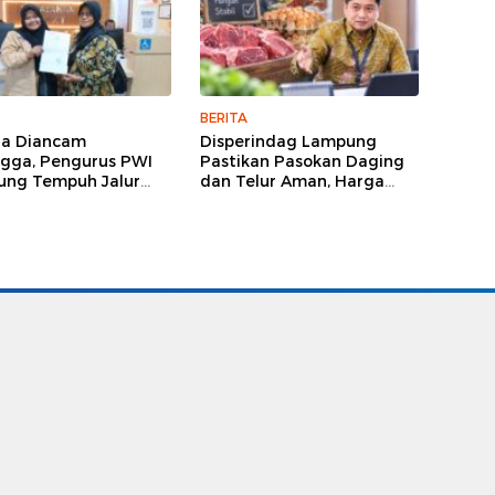
BERITA
ga Diancam
Disperindag Lampung
gga, Pengurus PWI
Pastikan Pasokan Daging
ng Tempuh Jalur
dan Telur Aman, Harga
, Legislator dan
Tetap Stabil Meski El Nino
lis Beri Dukungan
Mengancam