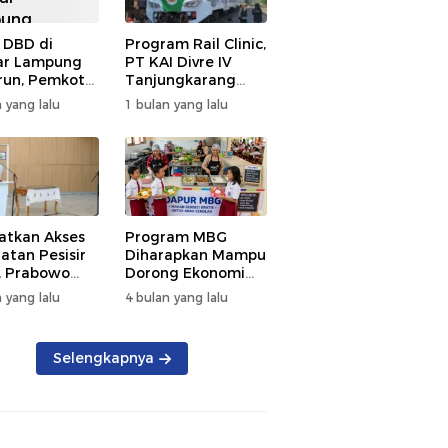
 DBD di
Program Rail Clinic,
ar Lampung
PT KAI Divre IV
un, Pemkot
Tanjungkarang
t PSN
Beri Layanan
 yang lalu
1 bulan yang lalu
kan Nol
Kesehatan Gratis
tian
250 Warga
atkan Akses
Program MBG
atan Pesisir
Diharapkan Mampu
, Prabowo
Dorong Ekonomi
ikan RSUD KH
Daerah, DPRD
 yang lalu
4 bulan yang lalu
mmad Thohir
Lampung Tekankan
Pemanfaatan
Produk Lokal
Selengkapnya