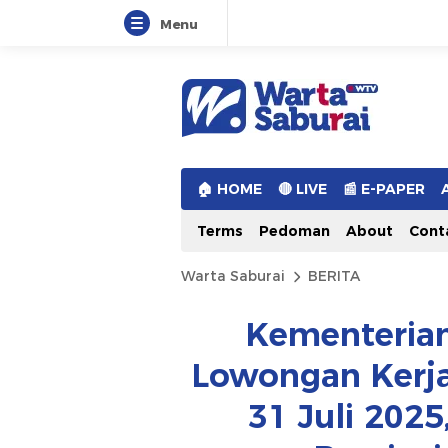
Menu
Warta Saburai
Sumber Informasi Terkini
🏠︎ HOME
🔴 LIVE
📰 E-PAPER
Terms
Pedoman
About
Cont
Warta Saburai
BERITA
Kementeria
Lowongan Kerja
31 Juli 202