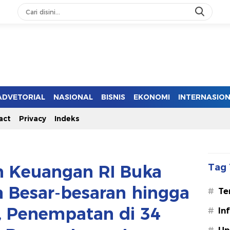
ADVETORIAL
NASIONAL
BISNIS
EKONOMI
INTERNASIO
act
Privacy
Indeks
n Keuangan RI Buka
Tag 
 Besar-besaran hingga
#
Te
5, Penempatan di 34
#
In