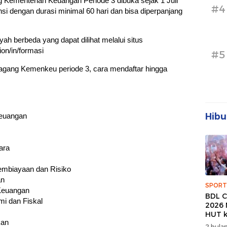
Kementerian Keuangan Periode 3 dibuka sejak 1 Juli
#4
insi dengan durasi minimal 60 hari dan bisa diperpanjang
yah berbeda yang dapat dilihat melalui situs
ion/in/formasi
#5
g Magang Kemenkeu periode 3, cara mendaftar hingga
Hibu
Keuangan
ara
Pembiayaan dan Risiko
an
SPORT
 Keuangan
BDL C
mi dan Fiskal
2026 
HUT k
kan
Banda
2 bulan