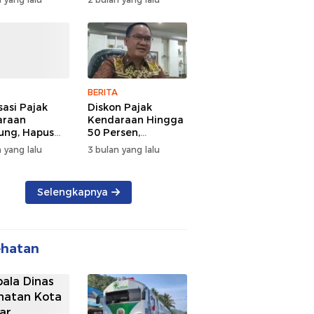
d Semangat
Tengah Kepadatan
 dan
Lalu Lintas Pagi
rsamaan
Hari
BERITA
sasi Pajak
Diskon Pajak
araan
Kendaraan Hingga
ng, Hapus
50 Persen,
 dan Beri
Lampung Genjot
 yang lalu
3 bulan yang lalu
n BBN
Mutasi Kendaraan
Luar Daerah
Selengkapnya
ehatan