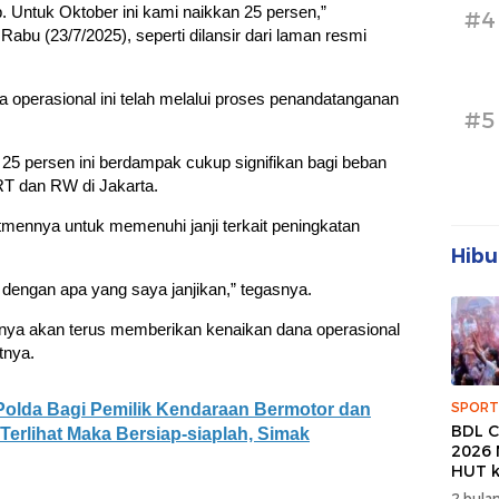
. Untuk Oktober ini kami naikkan 25 persen,”
#4
 Rabu (23/7/2025), seperti dilansir dari laman resmi
operasional ini telah melalui proses penandatanganan
#5
5 persen ini berdampak cukup signifikan bagi beban
T dan RW di Jakarta.
mennya untuk memenuhi janji terkait peningkatan
Hibu
 dengan apa yang saya janjikan,” tegasnya.
knya akan terus memberikan kenaikan dana operasional
tnya.
SPORT
Polda Bagi Pemilik Kendaraan Bermotor dan
BDL C
 Terlihat Maka Bersiap-siaplah, Simak
2026 
HUT k
Banda
2 bulan