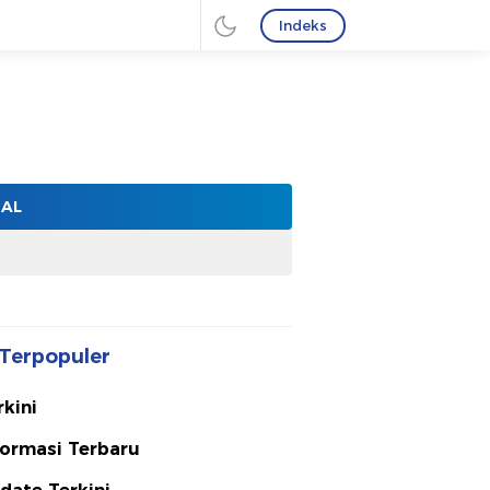
Indeks
NAL
Terpopuler
rkini
formasi Terbaru