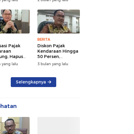
d Semangat
Tengah Kepadatan
 dan
Lalu Lintas Pagi
rsamaan
Hari
BERITA
sasi Pajak
Diskon Pajak
araan
Kendaraan Hingga
ng, Hapus
50 Persen,
 dan Beri
Lampung Genjot
 yang lalu
3 bulan yang lalu
n BBN
Mutasi Kendaraan
Luar Daerah
Selengkapnya
ehatan