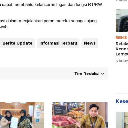
Wuju
ini dapat membantu kelancaran tugas dan fungsi RT/RW
Sehat
Kebe
ivasi dalam menjalankan peran mereka sebagai ujung
awah.
BISNIS
Berita Update
Informasi Terbaru
News
Relak
Kend
Lampu
Denda
3 bulan
Disko
Tim Redaksi
Kes