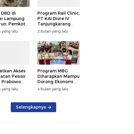
 DBD di
Program Rail Clinic,
ar Lampung
PT KAI Divre IV
un, Pemkot
Tanjungkarang
t PSN
Beri Layanan
 yang lalu
2 bulan yang lalu
kan Nol
Kesehatan Gratis
tian
250 Warga
atkan Akses
Program MBG
atan Pesisir
Diharapkan Mampu
, Prabowo
Dorong Ekonomi
ikan RSUD KH
Daerah, DPRD
 yang lalu
4 bulan yang lalu
mmad Thohir
Lampung Tekankan
Pemanfaatan
Produk Lokal
Selengkapnya