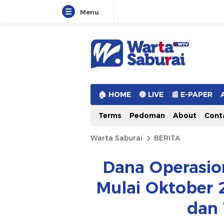
Menu
Warta Saburai
Sumber Informasi Terkini
🏠︎ HOME
🔴 LIVE
📰 E-PAPER
Terms
Pedoman
About
Cont
Warta Saburai
BERITA
Dana Operasio
Mulai Oktober 2
dan