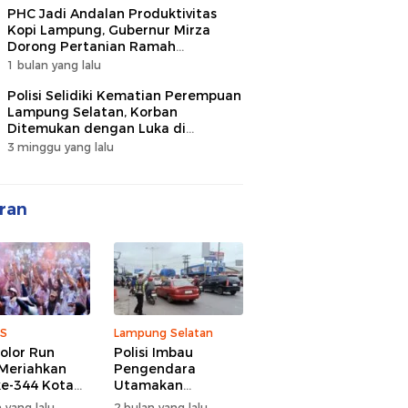
PHC Jadi Andalan Produktivitas
Kopi Lampung, Gubernur Mirza
Dorong Pertanian Ramah
Lingkungan
1 bulan yang lalu
Polisi Selidiki Kematian Perempuan
Lampung Selatan, Korban
Ditemukan dengan Luka di
Belakang Kepala
3 minggu yang lalu
ran
S
Lampung Selatan
olor Run
Polisi Imbau
Meriahkan
Pengendara
e-344 Kota
Utamakan
r Lampung,
Keselamatan di
 yang lalu
2 bulan yang lalu