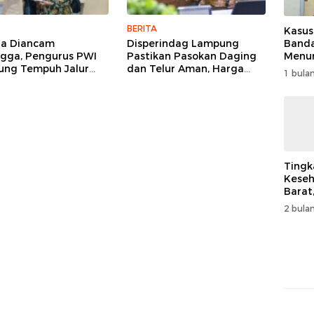
BERITA
Kasus
Band
ga Diancam
Disperindag Lampung
Menur
gga, Pengurus PWI
Pastikan Pasokan Daging
Genjo
ng Tempuh Jalur
dan Telur Aman, Harga
1 bulan
Wujud
, Legislator dan
Tetap Stabil Meski El Nino
Kema
lis Beri Dukungan
Mengancam
Tingk
Keseh
Barat
Resm
2 bulan
Muha