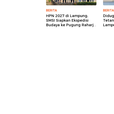
BERITA
BERITA
HPN 2027 di Lampung,
Didu
SMSI Siapkan Ekspedisi
Tetan
Budaya ke Pugung Raharjo
Lampu
dan Way Kambas
Hukum
Jurna