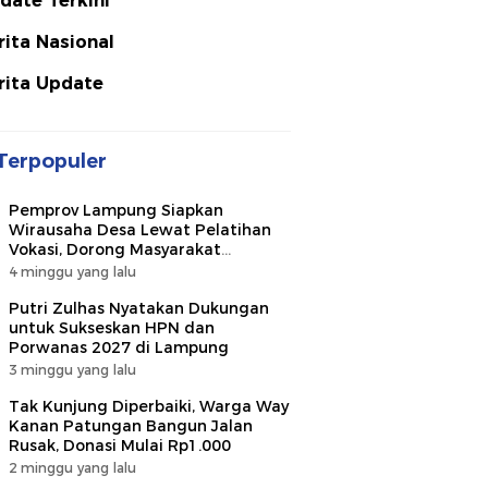
date Terkini
rita Nasional
rita Update
Terpopuler
Pemprov Lampung Siapkan
Wirausaha Desa Lewat Pelatihan
Vokasi, Dorong Masyarakat
Ciptakan Lapangan Kerja
4 minggu yang lalu
Putri Zulhas Nyatakan Dukungan
untuk Sukseskan HPN dan
Porwanas 2027 di Lampung
3 minggu yang lalu
Tak Kunjung Diperbaiki, Warga Way
Kanan Patungan Bangun Jalan
Rusak, Donasi Mulai Rp1.000
2 minggu yang lalu