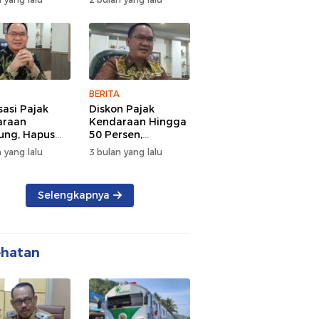
d Semangat
Tengah Kepadatan
 dan
Lalu Lintas Pagi
rsamaan
Hari
BERITA
sasi Pajak
Diskon Pajak
araan
Kendaraan Hingga
ng, Hapus
50 Persen,
 dan Beri
Lampung Genjot
 yang lalu
3 bulan yang lalu
n BBN
Mutasi Kendaraan
Luar Daerah
Selengkapnya
ehatan