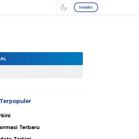
Indeks
NAL
Terpopuler
rkini
formasi Terbaru