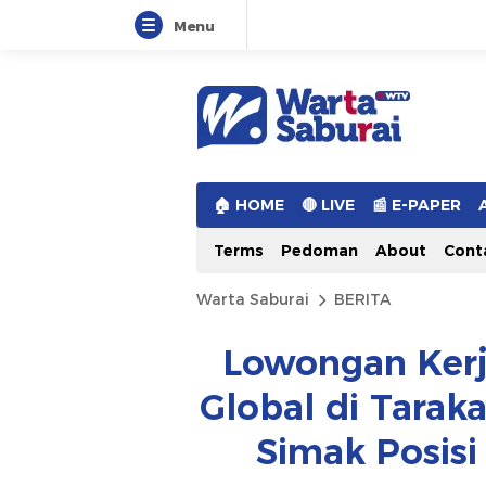
Menu
Warta Saburai
Sumber Informasi Terkini
🏠︎ HOME
🔴 LIVE
📰 E-PAPER
Terms
Pedoman
About
Cont
Warta Saburai
BERITA
Lowongan Kerj
Global di Tarak
Simak Posisi