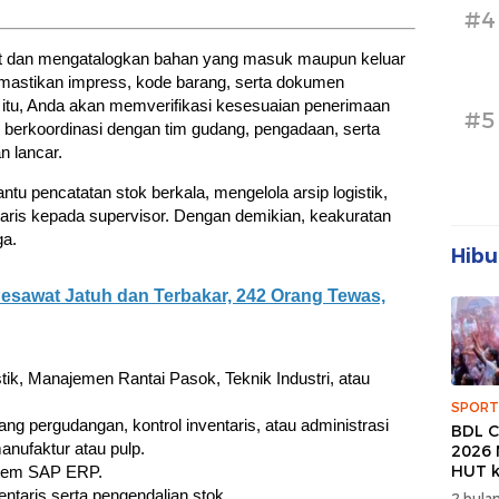
#4
at dan mengatalogkan bahan yang masuk maupun keluar
mastikan impress, kode barang, serta dokumen
n itu, Anda akan memverifikasi kesesuaian penerimaan
#5
 berkoordinasi dengan tim gudang, pengadaan, serta
an lancar.
tu pencatatan stok berkala, mengelola arsip logistik,
taris kepada supervisor. Dengan demikian, keakuratan
ga.
Hibu
awat Jatuh dan Terbakar, 242 Orang Tewas,
tik, Manajemen Rantai Pasok, Teknik Industri, atau
SPORT
ng pergudangan, kontrol inventaris, atau administrasi
BDL C
 manufaktur atau pulp.
2026 
HUT k
tem SAP ERP.
Banda
taris serta pengendalian stok.
2 bulan