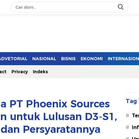
ADVETORIAL
NASIONAL
BISNIS
EKONOMI
INTERNASIO
act
Privacy
Indeks
a PT Phoenix Sources
Tag 
an untuk Lulusan D3-S1,
#
Te
 dan Persyaratannya
#
In