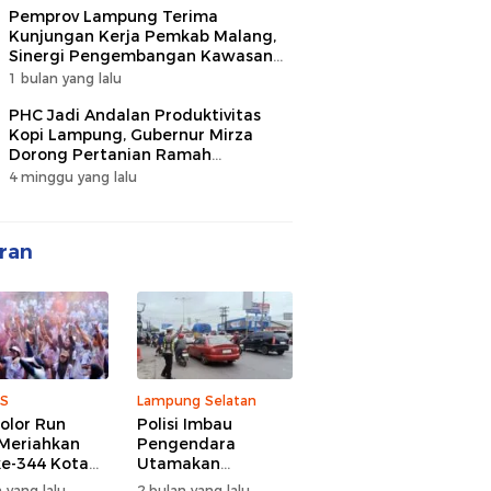
Pemprov Lampung Terima
Kunjungan Kerja Pemkab Malang,
Sinergi Pengembangan Kawasan
Industri dan Investasi
1 bulan yang lalu
PHC Jadi Andalan Produktivitas
Kopi Lampung, Gubernur Mirza
Dorong Pertanian Ramah
Lingkungan
4 minggu yang lalu
ran
S
Lampung Selatan
olor Run
Polisi Imbau
Meriahkan
Pengendara
e-344 Kota
Utamakan
r Lampung,
Keselamatan di
 yang lalu
2 bulan yang lalu