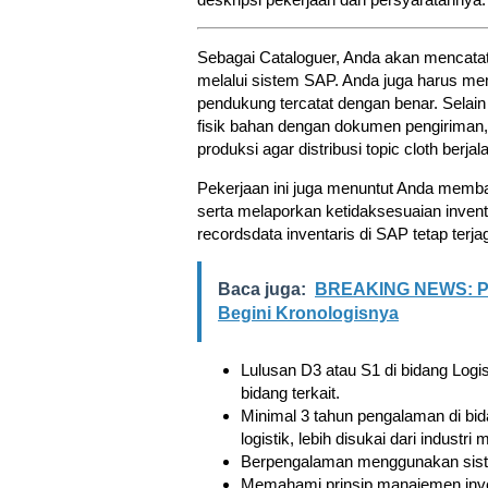
Sebagai Cataloguer, Anda akan mencat
melalui sistem SAP. Anda juga harus me
pendukung tercatat dengan benar. Selai
fisik bahan dengan dokumen pengiriman,
produksi agar distribusi topic cloth berjal
Pekerjaan ini juga menuntut Anda memban
serta melaporkan ketidaksesuaian inven
recordsdata inventaris di SAP tetap terja
Baca juga:
BREAKING NEWS: Pes
Begini Kronologisnya
Lulusan D3 atau S1 di bidang Logis
bidang terkait.
Minimal 3 tahun pengalaman di bida
logistik, lebih disukai dari industri
Berpengalaman menggunakan sis
Memahami prinsip manajemen inven