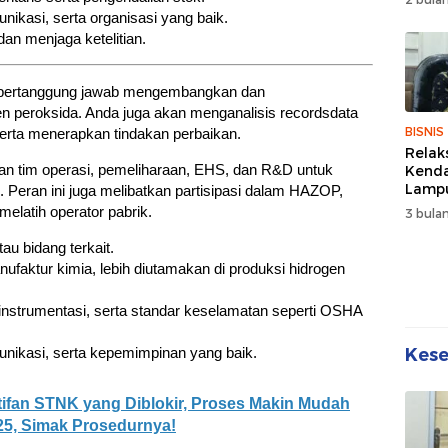
Wuju
nikasi, serta organisasi yang baik.
Sehat
an menjaga ketelitian.
Kebe
n bertanggung jawab mengembangkan dan
n peroksida. Anda juga akan menganalisis recordsdata
BISNIS
erta menerapkan tindakan perbaikan.
Relak
gan tim operasi, pemeliharaan, EHS, dan R&D untuk
Kend
Lampu
. Peran ini juga melibatkan partisipasi dalam HAZOP,
Denda
elatih operator pabrik.
3 bulan
Disko
au bidang terkait.
ufaktur kimia, lebih diutamakan di produksi hidrogen
instrumentasi, serta standar keselamatan seperti OSHA
Kes
unikasi, serta kepemimpinan yang baik.
fan STNK yang Diblokir, Proses Makin Mudah
5, Simak Prosedurnya!