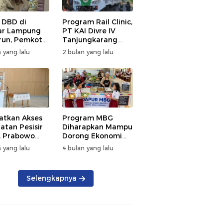
 DBD di
Program Rail Clinic,
ar Lampung
PT KAI Divre IV
un, Pemkot
Tanjungkarang
t PSN
Beri Layanan
 yang lalu
2 bulan yang lalu
kan Nol
Kesehatan Gratis
tian
250 Warga
atkan Akses
Program MBG
atan Pesisir
Diharapkan Mampu
, Prabowo
Dorong Ekonomi
ikan RSUD KH
Daerah, DPRD
 yang lalu
4 bulan yang lalu
mmad Thohir
Lampung Tekankan
Pemanfaatan
Produk Lokal
Selengkapnya