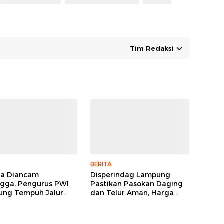
Tim Redaksi
BERITA
ga Diancam
Disperindag Lampung
gga, Pengurus PWI
Pastikan Pasokan Daging
ng Tempuh Jalur
dan Telur Aman, Harga
, Legislator dan
Tetap Stabil Meski El Nino
lis Beri Dukungan
Mengancam