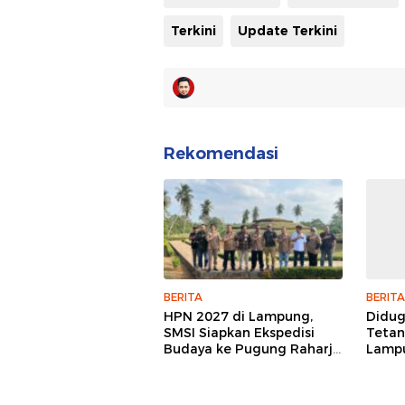
Terkini
Update Terkini
Rekomendasi
BERITA
BERITA
HPN 2027 di Lampung,
Didu
SMSI Siapkan Ekspedisi
Tetan
Budaya ke Pugung Raharjo
Lampu
dan Way Kambas
Hukum
Jurna