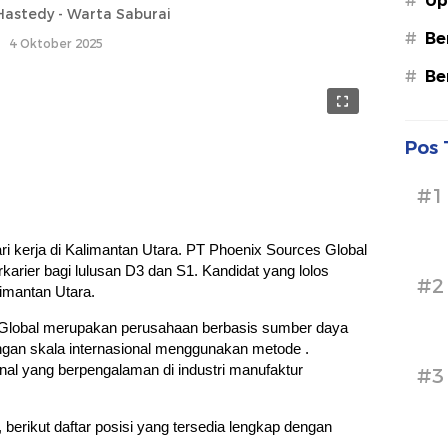
#
Up
astedy - Warta Saburai
#
Be
4 Oktober 2025
#
Be
Pos 
#1
i kerja di Kalimantan Utara. PT Phoenix Sources Global
rier bagi lulusan D3 dan S1. Kandidat yang lolos
#2
limantan Utara.
 Global merupakan perusahaan berbasis sumber daya
gan skala internasional menggunakan metode .
onal yang berpengalaman di industri manufaktur
#3
), berikut daftar posisi yang tersedia lengkap dengan