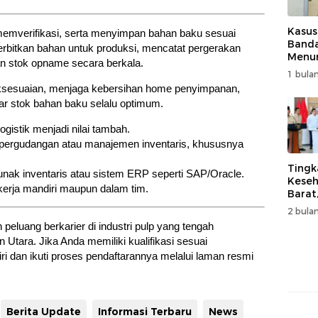
Kasus
memverifikasi, serta menyimpan bahan baku sesuai
Band
rbitkan bahan untuk produksi, mencatat pergerakan
Menur
an stok opname secara berkala.
Genjo
1 bulan
Wujud
daksesuaian, menjaga kebersihan home penyimpanan,
Kema
gar stok bahan baku selalu optimum.
logistik menjadi nilai tambah.
 pergudangan atau manajemen inventaris, khususnya
Tingk
ak inventaris atau sistem ERP seperti SAP/Oracle.
Keseh
bekerja mandiri maupun dalam tim.
Barat
Resm
2 bulan
Muha
luang berkarier di industri pulp yang tengah
Utara. Jika Anda memiliki kualifikasi sesuai
iri dan ikuti proses pendaftarannya melalui laman resmi
Berita Update
Informasi Terbaru
News