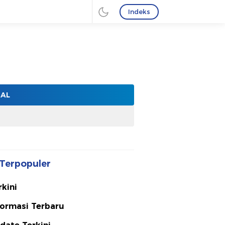
Indeks
NAL
Terpopuler
rkini
formasi Terbaru