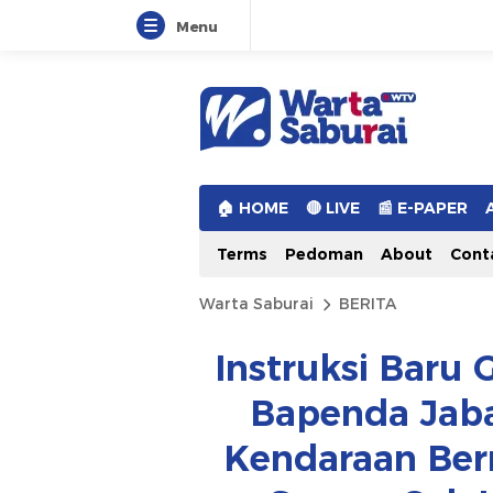
Menu
Warta Saburai
Sumber Informasi Terkini
🏠︎ HOME
🔴 LIVE
📰 E-PAPER
Terms
Pedoman
About
Cont
Warta Saburai
BERITA
Instruksi Baru 
Bapenda Jaba
Kendaraan Ber