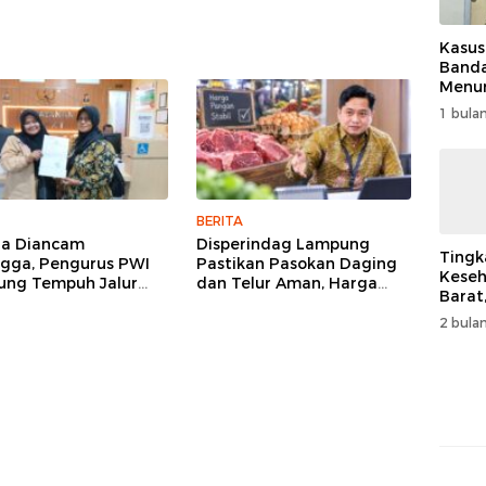
Kasus
Band
Menur
Genjo
1 bulan
Wujud
Kema
BERITA
ga Diancam
Disperindag Lampung
Tingk
gga, Pengurus PWI
Pastikan Pasokan Daging
Keseh
ng Tempuh Jalur
dan Telur Aman, Harga
Barat
, Legislator dan
Tetap Stabil Meski El Nino
Resm
lis Beri Dukungan
Mengancam
2 bulan
Muha