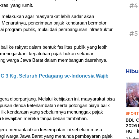
#4
rasi yang rumit.
a melakukan agar masyarakat lebih sadar akan
. Menurutnya, penerimaan pajak kendaraan bermotor
i program publik, mulai dari pembangunan infrastruktur
#5
i ke rakyat dalam bentuk fasilitas publik yang lebih
Ia menegaskan, kepatuhan pajak bukan sekadar
royong warga Jawa Barat dalam membangun daerahnya.
Hibu
G 3 Kg, Seluruh Pedagang se-Indonesia Wajib
gera diperpanjang. Melalui kebijakan ini, masyarakat bisa
usan denda keterlambatan serta potongan biaya balik
ilik kendaraan yang sebelumnya menunggak pajak
SPORT
i kewajiban mereka tanpa beban tambahan.
BDL C
2026 
gera memanfaatkan kesempatan ini sebelum masa
HUT k
a lagi warga Jawa Barat yang menunda pembayaran pajak
Banda
2 bulan