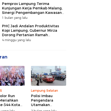
Pemprov Lampung Terima
Kunjungan Kerja Pemkab Malang,
Sinergi Pengembangan Kawasan
Industri dan Investasi
1 bulan yang lalu
PHC Jadi Andalan Produktivitas
Kopi Lampung, Gubernur Mirza
Dorong Pertanian Ramah
Lingkungan
4 minggu yang lalu
ran
S
Lampung Selatan
olor Run
Polisi Imbau
Meriahkan
Pengendara
e-344 Kota
Utamakan
r Lampung,
Keselamatan di
 yang lalu
2 bulan yang lalu