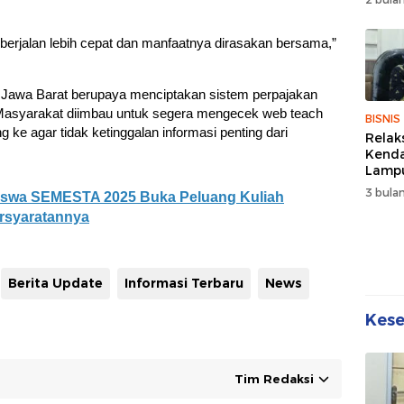
Wuju
Sehat
Kebe
erjalan lebih cepat dan manfaatnya dirasakan bersama,”
i Jawa Barat berupaya menciptakan sistem perpajakan
. Masyarakat diimbau untuk segera mengecek web teach
BISNIS
 ke agar tidak ketinggalan informasi penting dari
Relak
Kend
Lampu
Denda
3 bulan
siswa SEMESTA 2025 Buka Peluang Kuliah
Disko
Persyaratannya
Berita Update
Informasi Terbaru
News
Kes
Tim Redaksi