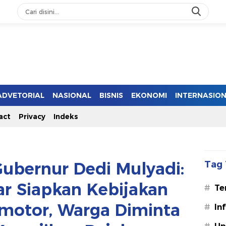
ADVETORIAL
NASIONAL
BISNIS
EKONOMI
INTERNASIO
act
Privacy
Indeks
Gubernur Dedi Mulyadi:
Tag 
r Siapkan Kebijakan
#
Te
motor, Warga Diminta
#
In