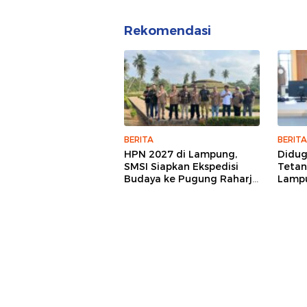
Rekomendasi
BERITA
BERITA
HPN 2027 di Lampung,
Didu
SMSI Siapkan Ekspedisi
Tetan
Budaya ke Pugung Raharjo
Lampu
dan Way Kambas
Hukum
Jurna