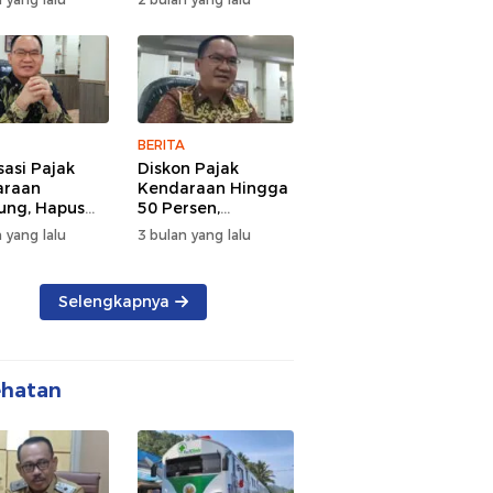
d Semangat
Tengah Kepadatan
 dan
Lalu Lintas Pagi
rsamaan
Hari
BERITA
sasi Pajak
Diskon Pajak
araan
Kendaraan Hingga
ng, Hapus
50 Persen,
 dan Beri
Lampung Genjot
 yang lalu
3 bulan yang lalu
n BBN
Mutasi Kendaraan
Luar Daerah
Selengkapnya
ehatan