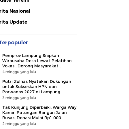
date Terkini
rita Nasional
rita Update
Terpopuler
Pemprov Lampung Siapkan
Wirausaha Desa Lewat Pelatihan
Vokasi, Dorong Masyarakat
Ciptakan Lapangan Kerja
4 minggu yang lalu
Putri Zulhas Nyatakan Dukungan
untuk Sukseskan HPN dan
Porwanas 2027 di Lampung
3 minggu yang lalu
Tak Kunjung Diperbaiki, Warga Way
Kanan Patungan Bangun Jalan
Rusak, Donasi Mulai Rp1.000
2 minggu yang lalu