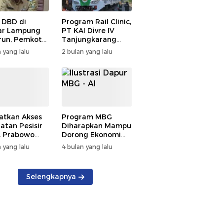
 DBD di
Program Rail Clinic,
ar Lampung
PT KAI Divre IV
un, Pemkot
Tanjungkarang
t PSN
Beri Layanan
 yang lalu
2 bulan yang lalu
kan Nol
Kesehatan Gratis
tian
250 Warga
atkan Akses
Program MBG
atan Pesisir
Diharapkan Mampu
, Prabowo
Dorong Ekonomi
ikan RSUD KH
Daerah, DPRD
 yang lalu
4 bulan yang lalu
mmad Thohir
Lampung Tekankan
Pemanfaatan
Produk Lokal
Selengkapnya