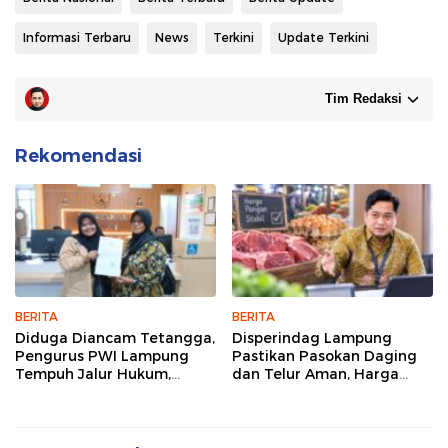
Informasi Terbaru
News
Terkini
Update Terkini
Tim Redaksi
Rekomendasi
BERITA
BERITA
Diduga Diancam Tetangga,
Disperindag Lampung
Pengurus PWI Lampung
Pastikan Pasokan Daging
Tempuh Jalur Hukum,
dan Telur Aman, Harga
Legislator dan Jurnalis Beri
Tetap Stabil Meski El Nino
Dukungan
Mengancam