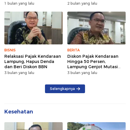
Wujud Semangat Sehat
Lintas Pagi Hari
1 bulan yang lalu
2 bulan yang lalu
dan Kebersamaan
BISNIS
BERITA
Relaksasi Pajak Kendaraan
Diskon Pajak Kendaraan
Lampung, Hapus Denda
Hingga 50 Persen,
dan Beri Diskon BBN
Lampung Genjot Mutasi
Kendaraan Luar Daerah
3 bulan yang lalu
3 bulan yang lalu
Selengkapnya
Kesehatan