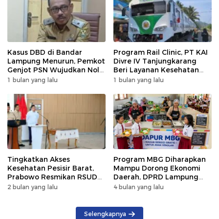
Kasus DBD di Bandar
Program Rail Clinic, PT KAI
Lampung Menurun, Pemkot
Divre IV Tanjungkarang
Genjot PSN Wujudkan Nol
Beri Layanan Kesehatan
Kematian
Gratis 250 Warga
1 bulan yang lalu
1 bulan yang lalu
Tingkatkan Akses
Program MBG Diharapkan
Kesehatan Pesisir Barat,
Mampu Dorong Ekonomi
Prabowo Resmikan RSUD
Daerah, DPRD Lampung
KH Muhammad Thohir
Tekankan Pemanfaatan
2 bulan yang lalu
4 bulan yang lalu
Produk Lokal
Selengkapnya