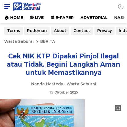
Warta Saburai
Sumber Informasi Terkini
🏠︎ HOME
🔴 LIVE
📰 E-PAPER
ADVETORIAL
NASI
Terms
Pedoman
About
Contact
Privacy
Ind
Warta Saburai
BERITA
Cek NIK KTP Dipakai Pinjol Ilegal
atau Tidak, Begini Langkah Aman
untuk Memastikannya
Nanda Hastedy - Warta Saburai
15 Oktober 2025