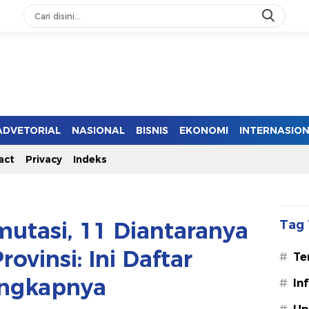
ADVETORIAL
NASIONAL
BISNIS
EKONOMI
INTERNASIO
act
Privacy
Indeks
mutasi, 11 Diantaranya
Tag 
rovinsi: Ini Daftar
#
Te
ngkapnya
#
In