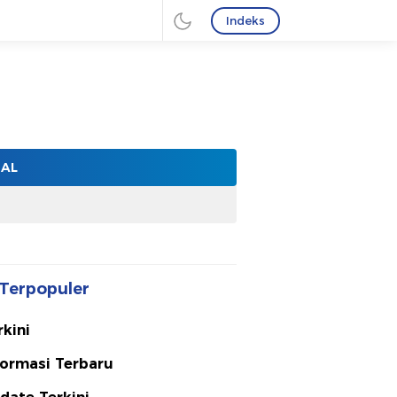
Indeks
NAL
Terpopuler
rkini
formasi Terbaru