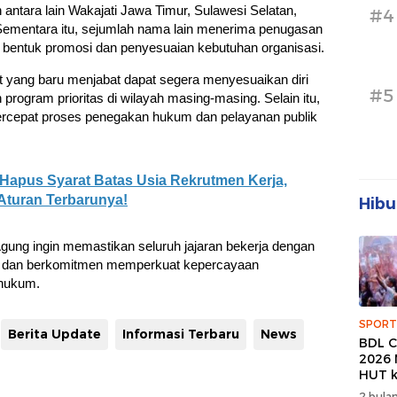
 antara lain Wakajati Jawa Timur, Sulawesi Selatan,
#4
Sementara itu, sejumlah nama lain menerima penugasan
i bentuk promosi dan penyesuaian kebutuhan organisasi.
t yang baru menjabat dapat segera menyesuaikan diri
#5
program prioritas di wilayah masing-masing. Selain itu,
ercepat proses penegakan hukum dan pelayanan publik
 Hapus Syarat Batas Usia Rekrutmen Kerja,
 Aturan Terbarunya!
Hibu
 Agung ingin memastikan seluruh jajaran bekerja dengan
as, dan berkomitmen memperkuat kepercayaan
 hukum.
SPORT
Berita Update
Informasi Terbaru
News
BDL C
2026 
HUT k
Banda
2 bulan