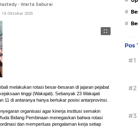
#
Up
astedy - Warta Saburai
#
Be
16 Oktober 2025
#
Be
Pos 
#1
li melakukan rotasi besar-besaran di jajaran pejabat
#2
 kejaksaan tinggi (Wakajati). Sebanyak 23 Wakajati
 11 di antaranya hanya bertukar posisi antarprovinsi.
nyegaran organisasi agar kinerja institusi semakin
#3
g Muda Bidang Pembinaan menegaskan bahwa rotasi
oordinasi dan memperluas pengalaman kerja setiap