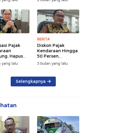
d Semangat
Tengah Kepadatan
 dan
Lalu Lintas Pagi
rsamaan
Hari
BERITA
sasi Pajak
Diskon Pajak
araan
Kendaraan Hingga
ng, Hapus
50 Persen,
 dan Beri
Lampung Genjot
 yang lalu
3 bulan yang lalu
n BBN
Mutasi Kendaraan
Luar Daerah
Selengkapnya
ehatan