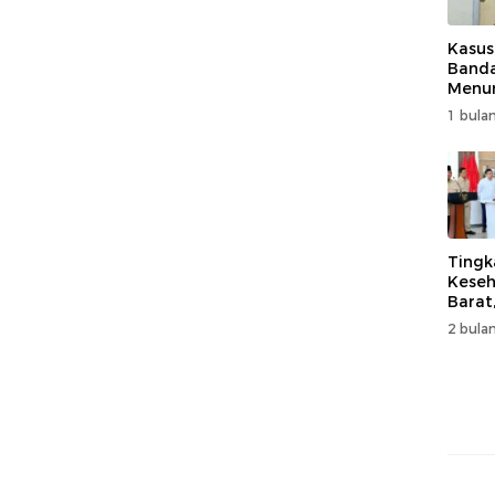
Kasus
Band
Menur
Genjo
1 bulan
Wujud
Kema
Tingk
Keseh
Barat
Resm
2 bulan
Muha