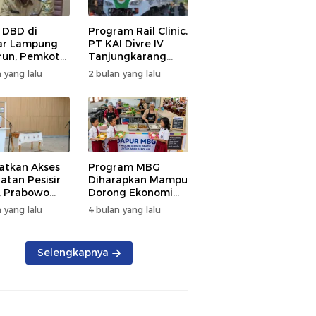
 DBD di
Program Rail Clinic,
ar Lampung
PT KAI Divre IV
un, Pemkot
Tanjungkarang
t PSN
Beri Layanan
 yang lalu
2 bulan yang lalu
kan Nol
Kesehatan Gratis
tian
250 Warga
atkan Akses
Program MBG
atan Pesisir
Diharapkan Mampu
, Prabowo
Dorong Ekonomi
ikan RSUD KH
Daerah, DPRD
 yang lalu
4 bulan yang lalu
mmad Thohir
Lampung Tekankan
Pemanfaatan
Produk Lokal
Selengkapnya