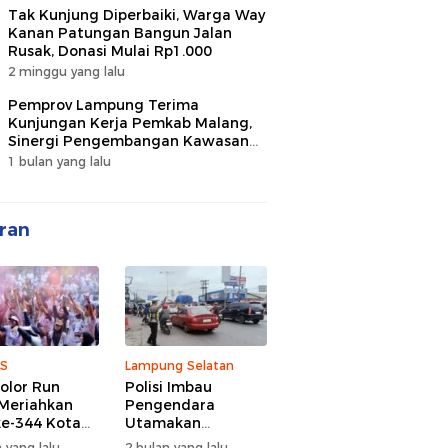
Tak Kunjung Diperbaiki, Warga Way
Kanan Patungan Bangun Jalan
Rusak, Donasi Mulai Rp1.000
2 minggu yang lalu
Pemprov Lampung Terima
Kunjungan Kerja Pemkab Malang,
Sinergi Pengembangan Kawasan
Industri dan Investasi
1 bulan yang lalu
ran
S
Lampung Selatan
olor Run
Polisi Imbau
Meriahkan
Pengendara
e-344 Kota
Utamakan
r Lampung,
Keselamatan di
 yang lalu
2 bulan yang lalu