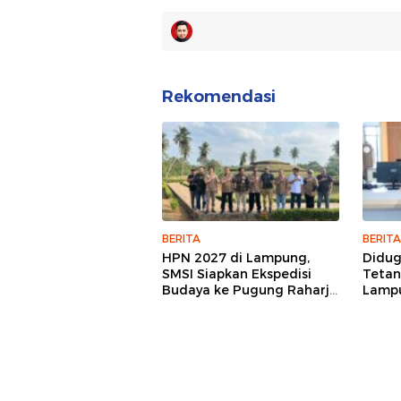
Rekomendasi
BERITA
BERITA
HPN 2027 di Lampung,
Didu
SMSI Siapkan Ekspedisi
Tetan
Budaya ke Pugung Raharjo
Lampu
dan Way Kambas
Hukum
Jurna