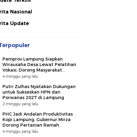
date Terkini
rita Nasional
rita Update
Terpopuler
Pemprov Lampung Siapkan
Wirausaha Desa Lewat Pelatihan
Vokasi, Dorong Masyarakat
Ciptakan Lapangan Kerja
4 minggu yang lalu
Putri Zulhas Nyatakan Dukungan
untuk Sukseskan HPN dan
Porwanas 2027 di Lampung
2 minggu yang lalu
PHC Jadi Andalan Produktivitas
Kopi Lampung, Gubernur Mirza
Dorong Pertanian Ramah
Lingkungan
4 minggu yang lalu