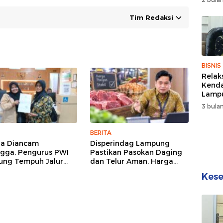
Wuju
Sehat
Tim Redaksi
Kebe
BISNIS
Relak
Kend
Lampu
Denda
3 bulan
Disko
BERITA
ga Diancam
Disperindag Lampung
gga, Pengurus PWI
Pastikan Pasokan Daging
ng Tempuh Jalur
dan Telur Aman, Harga
, Legislator dan
Tetap Stabil Meski El Nino
Kes
lis Beri Dukungan
Mengancam