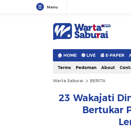
Menu
Warta Saburai
Sumber Informasi Terkini
🏠︎ HOME
🔴 LIVE
📰 E-PAPER
Terms
Pedoman
About
Cont
Warta Saburai
BERITA
23 Wakajati Di
Bertukar P
Le