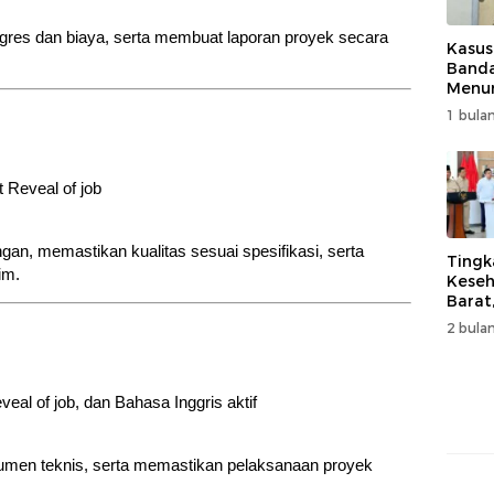
res dan biaya, serta membuat laporan proyek secara
Kasus
Band
Menur
Genjo
1 bulan
Wujud
Kema
Reveal of job
gan, memastikan kualitas sesuai spesifikasi, serta
Tingk
im.
Keseh
Barat
Resm
2 bulan
Muha
al of job, dan Bahasa Inggris aktif
umen teknis, serta memastikan pelaksanaan proyek