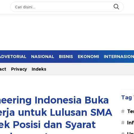
ADVETORIAL
NASIONAL
BISNIS
EKONOMI
INTERNASIO
act
Privacy
Indeks
eering Indonesia Buka
Tag 
rja untuk Lulusan SMA
#
Te
ek Posisi dan Syarat
#
In