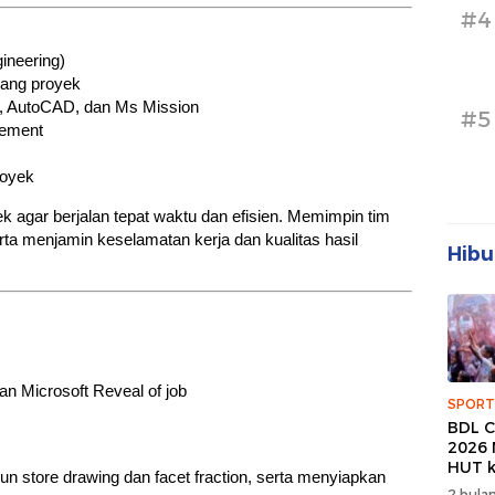
#4
ineering)
dang proyek
b, AutoCAD, dan Ms Mission
#5
gement
royek
agar berjalan tepat waktu dan efisien. Memimpin tim
ta menjamin keselamatan kerja dan kualitas hasil
Hibu
 Microsoft Reveal of job
SPORT
BDL C
2026 
HUT k
 store drawing dan facet fraction, serta menyiapkan
Banda
2 bulan