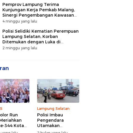
Pemprov Lampung Terima
Kunjungan Kerja Pemkab Malang,
Sinergi Pengembangan Kawasan
Industri dan Investasi
4 minggu yang lalu
Polisi Selidiki Kematian Perempuan
Lampung Selatan, Korban
Ditemukan dengan Luka di
Belakang Kepala
2 minggu yang lalu
ran
S
Lampung Selatan
olor Run
Polisi Imbau
Meriahkan
Pengendara
e-344 Kota
Utamakan
r Lampung,
Keselamatan di
 yang lalu
2 bulan yang lalu