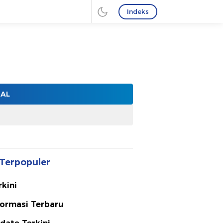
Indeks
NAL
Terpopuler
rkini
formasi Terbaru