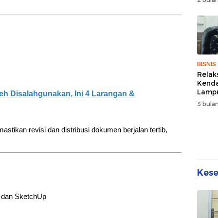
Wuju
Sehat
Kebe
BISNIS
Relak
Kend
Lampu
eh Disalahgunakan, Ini 4 Larangan &
Denda
3 bulan
Disko
tikan revisi dan distribusi dokumen berjalan tertib,
Kes
 dan SketchUp