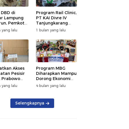
 DBD di
Program Rail Clinic,
ar Lampung
PT KAI Divre IV
un, Pemkot
Tanjungkarang
t PSN
Beri Layanan
 yang lalu
1 bulan yang lalu
kan Nol
Kesehatan Gratis
tian
250 Warga
atkan Akses
Program MBG
atan Pesisir
Diharapkan Mampu
, Prabowo
Dorong Ekonomi
ikan RSUD KH
Daerah, DPRD
 yang lalu
4 bulan yang lalu
mmad Thohir
Lampung Tekankan
Pemanfaatan
Produk Lokal
Selengkapnya