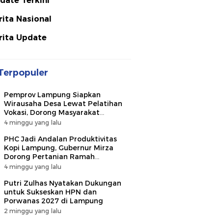
date Terkini
rita Nasional
rita Update
Terpopuler
Pemprov Lampung Siapkan
Wirausaha Desa Lewat Pelatihan
Vokasi, Dorong Masyarakat
Ciptakan Lapangan Kerja
4 minggu yang lalu
PHC Jadi Andalan Produktivitas
Kopi Lampung, Gubernur Mirza
Dorong Pertanian Ramah
Lingkungan
4 minggu yang lalu
Putri Zulhas Nyatakan Dukungan
untuk Sukseskan HPN dan
Porwanas 2027 di Lampung
2 minggu yang lalu