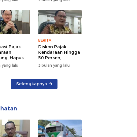
d Semangat
Tengah Kepadatan
 dan
Lalu Lintas Pagi
rsamaan
Hari
BERITA
sasi Pajak
Diskon Pajak
araan
Kendaraan Hingga
ng, Hapus
50 Persen,
 dan Beri
Lampung Genjot
 yang lalu
3 bulan yang lalu
n BBN
Mutasi Kendaraan
Luar Daerah
Selengkapnya
ehatan