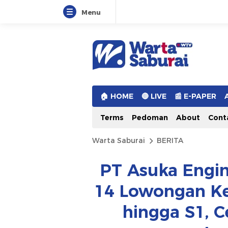
Menu
Warta Saburai
Sumber Informasi Terkini
🏠︎ HOME
🔴 LIVE
📰 E-PAPER
Terms
Pedoman
About
Cont
Warta Saburai
BERITA
PT Asuka Engin
14 Lowongan Ke
hingga S1, C