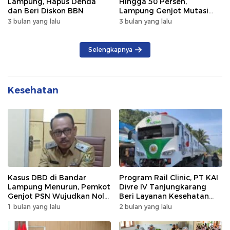
Lampung, Hapus Denda
Hingga 50 Persen,
dan Beri Diskon BBN
Lampung Genjot Mutasi
Kendaraan Luar Daerah
3 bulan yang lalu
3 bulan yang lalu
Selengkapnya
Kesehatan
Kasus DBD di Bandar
Program Rail Clinic, PT KAI
Lampung Menurun, Pemkot
Divre IV Tanjungkarang
Genjot PSN Wujudkan Nol
Beri Layanan Kesehatan
Kematian
Gratis 250 Warga
1 bulan yang lalu
2 bulan yang lalu