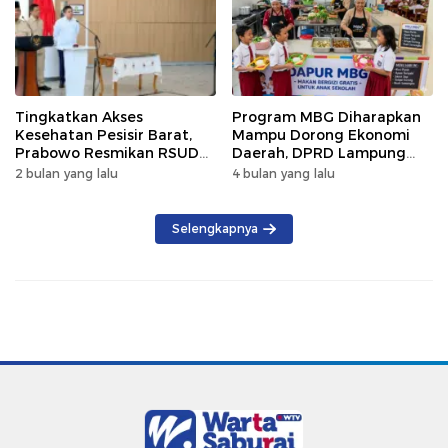
Tingkatkan Akses
Program MBG Diharapkan
Kesehatan Pesisir Barat,
Mampu Dorong Ekonomi
Prabowo Resmikan RSUD
Daerah, DPRD Lampung
KH Muhammad Thohir
Tekankan Pemanfaatan
2 bulan yang lalu
4 bulan yang lalu
Produk Lokal
Selengkapnya