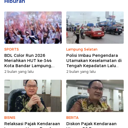
Hiburan
SPORTS
Lampung Selatan
BDL Color Run 2026
Polisi Imbau Pengendara
Meriahkan HUT ke-344
Utamakan Keselamatan di
Kota Bandar Lampung,
Tengah Kepadatan Lalu
Wujud Semangat Sehat
Lintas Pagi Hari
2 bulan yang lalu
2 bulan yang lalu
dan Kebersamaan
BISNIS
BERITA
Relaksasi Pajak Kendaraan
Diskon Pajak Kendaraan