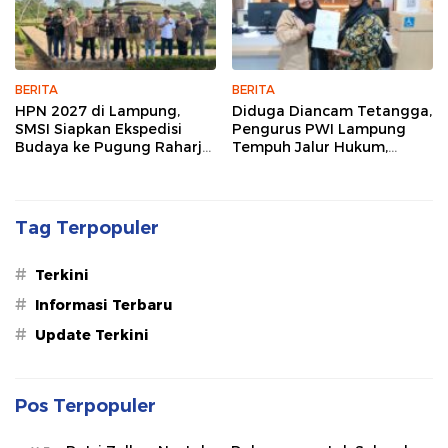
BERITA
BERITA
HPN 2027 di Lampung,
Diduga Diancam Tetangga,
SMSI Siapkan Ekspedisi
Pengurus PWI Lampung
Budaya ke Pugung Raharjo
Tempuh Jalur Hukum,
dan Way Kambas
Legislator dan Jurnalis Beri
Dukungan
Tag Terpopuler
#
Terkini
#
Informasi Terbaru
#
Update Terkini
Pos Terpopuler