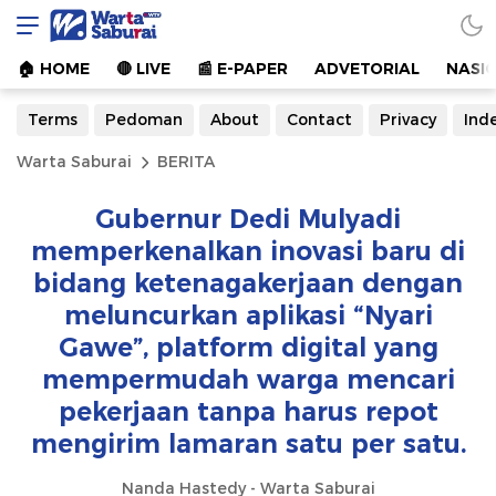
Warta Saburai
Sumber Informasi Terkini
🏠︎ HOME
🔴 LIVE
📰 E-PAPER
ADVETORIAL
NASI
Terms
Pedoman
About
Contact
Privacy
Ind
Warta Saburai
BERITA
Gubernur Dedi Mulyadi
memperkenalkan inovasi baru di
bidang ketenagakerjaan dengan
meluncurkan aplikasi “Nyari
Gawe”, platform digital yang
mempermudah warga mencari
pekerjaan tanpa harus repot
mengirim lamaran satu per satu.
Nanda Hastedy - Warta Saburai