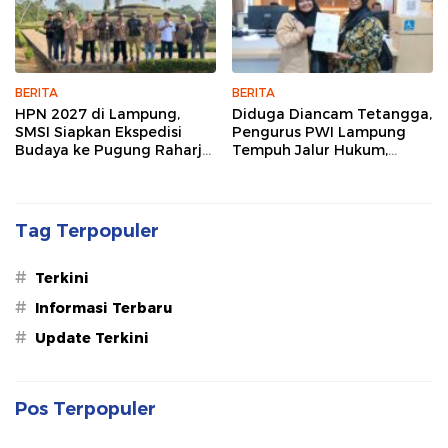
BERITA
BERITA
HPN 2027 di Lampung,
Diduga Diancam Tetangga,
SMSI Siapkan Ekspedisi
Pengurus PWI Lampung
Budaya ke Pugung Raharjo
Tempuh Jalur Hukum,
dan Way Kambas
Legislator dan Jurnalis Beri
Dukungan
Tag Terpopuler
#
Terkini
#
Informasi Terbaru
#
Update Terkini
Pos Terpopuler