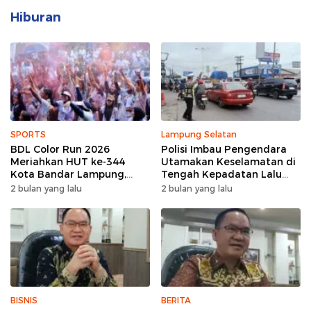
Hiburan
SPORTS
Lampung Selatan
BDL Color Run 2026
Polisi Imbau Pengendara
Meriahkan HUT ke-344
Utamakan Keselamatan di
Kota Bandar Lampung,
Tengah Kepadatan Lalu
Wujud Semangat Sehat
Lintas Pagi Hari
2 bulan yang lalu
2 bulan yang lalu
dan Kebersamaan
BISNIS
BERITA