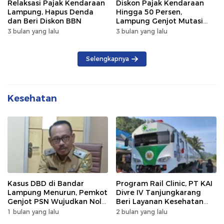
Relaksasi Pajak Kendaraan
Diskon Pajak Kendaraan
Lampung, Hapus Denda
Hingga 50 Persen,
dan Beri Diskon BBN
Lampung Genjot Mutasi
Kendaraan Luar Daerah
3 bulan yang lalu
3 bulan yang lalu
Selengkapnya
Kesehatan
Kasus DBD di Bandar
Program Rail Clinic, PT KAI
Lampung Menurun, Pemkot
Divre IV Tanjungkarang
Genjot PSN Wujudkan Nol
Beri Layanan Kesehatan
Kematian
Gratis 250 Warga
1 bulan yang lalu
2 bulan yang lalu