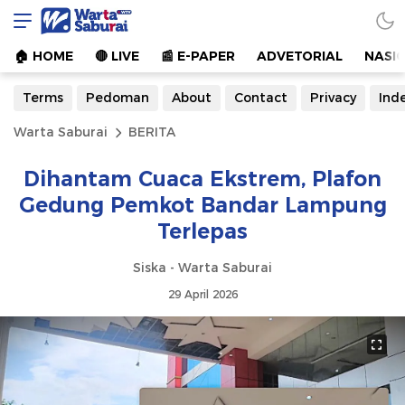
Warta Saburai
Sumber Informasi Terkini
🏠︎ HOME
🔴 LIVE
📰 E-PAPER
ADVETORIAL
NASI
Terms
Pedoman
About
Contact
Privacy
Ind
Warta Saburai
BERITA
Dihantam Cuaca Ekstrem, Plafon
Gedung Pemkot Bandar Lampung
Terlepas
Siska - Warta Saburai
29 April 2026