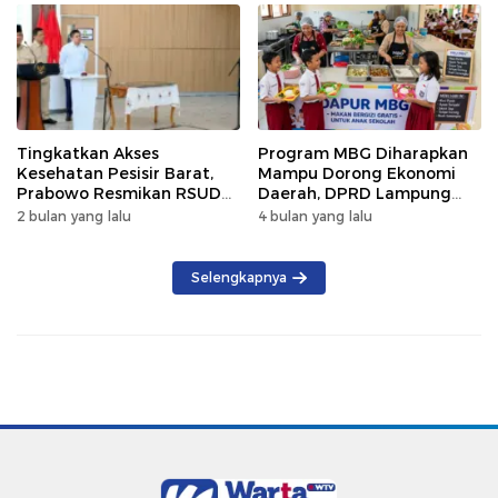
Tingkatkan Akses
Program MBG Diharapkan
Kesehatan Pesisir Barat,
Mampu Dorong Ekonomi
Prabowo Resmikan RSUD
Daerah, DPRD Lampung
KH Muhammad Thohir
Tekankan Pemanfaatan
2 bulan yang lalu
4 bulan yang lalu
Produk Lokal
Selengkapnya