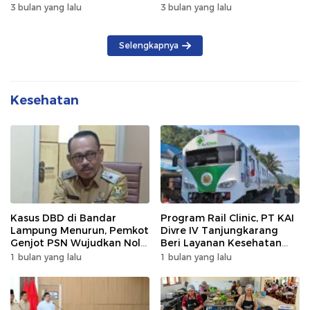
Kendaraan Luar Daerah
3 bulan yang lalu
3 bulan yang lalu
Selengkapnya
Kesehatan
Kasus DBD di Bandar
Program Rail Clinic, PT KAI
Lampung Menurun, Pemkot
Divre IV Tanjungkarang
Genjot PSN Wujudkan Nol
Beri Layanan Kesehatan
Kematian
Gratis 250 Warga
1 bulan yang lalu
1 bulan yang lalu