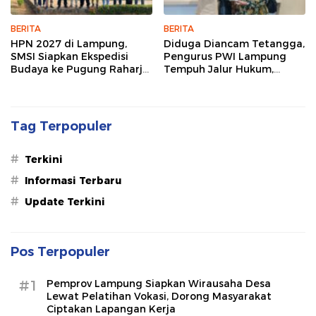
BERITA
BERITA
HPN 2027 di Lampung,
Diduga Diancam Tetangga,
SMSI Siapkan Ekspedisi
Pengurus PWI Lampung
Budaya ke Pugung Raharjo
Tempuh Jalur Hukum,
dan Way Kambas
Legislator dan Jurnalis Beri
Dukungan
Tag Terpopuler
#
Terkini
#
Informasi Terbaru
#
Update Terkini
Pos Terpopuler
#1
Pemprov Lampung Siapkan Wirausaha Desa
Lewat Pelatihan Vokasi, Dorong Masyarakat
Ciptakan Lapangan Kerja