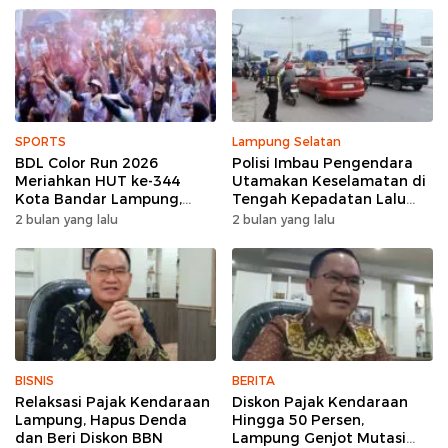
SPORTS
Lampung Selatan
BDL Color Run 2026
Polisi Imbau Pengendara
Meriahkan HUT ke-344
Utamakan Keselamatan di
Kota Bandar Lampung,
Tengah Kepadatan Lalu
Wujud Semangat Sehat
Lintas Pagi Hari
2 bulan yang lalu
2 bulan yang lalu
dan Kebersamaan
BISNIS
BERITA
Relaksasi Pajak Kendaraan
Diskon Pajak Kendaraan
Lampung, Hapus Denda
Hingga 50 Persen,
dan Beri Diskon BBN
Lampung Genjot Mutasi