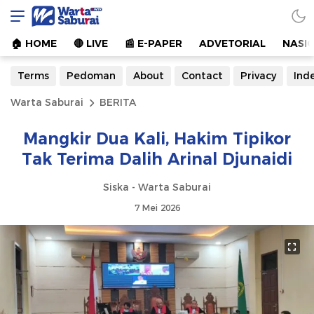
Warta Saburai
Sumber Informasi Terkini
🏠︎ HOME
🔴 LIVE
📰 E-PAPER
ADVETORIAL
NASI
Terms
Pedoman
About
Contact
Privacy
Ind
Warta Saburai
BERITA
Mangkir Dua Kali, Hakim Tipikor
Tak Terima Dalih Arinal Djunaidi
Siska - Warta Saburai
7 Mei 2026