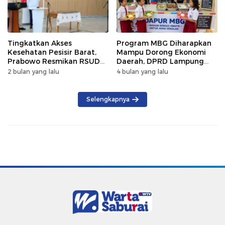
Tingkatkan Akses
Program MBG Diharapkan
Kesehatan Pesisir Barat,
Mampu Dorong Ekonomi
Prabowo Resmikan RSUD
Daerah, DPRD Lampung
KH Muhammad Thohir
Tekankan Pemanfaatan
2 bulan yang lalu
4 bulan yang lalu
Produk Lokal
Selengkapnya