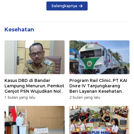
Selengkapnya
Kesehatan
Kasus DBD di Bandar
Program Rail Clinic, PT KAI
Lampung Menurun, Pemkot
Divre IV Tanjungkarang
Genjot PSN Wujudkan Nol
Beri Layanan Kesehatan
Kematian
Gratis 250 Warga
1 bulan yang lalu
2 bulan yang lalu