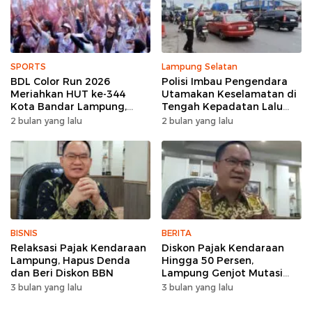
SPORTS
Lampung Selatan
BDL Color Run 2026
Polisi Imbau Pengendara
Meriahkan HUT ke-344
Utamakan Keselamatan di
Kota Bandar Lampung,
Tengah Kepadatan Lalu
Wujud Semangat Sehat
Lintas Pagi Hari
2 bulan yang lalu
2 bulan yang lalu
dan Kebersamaan
BISNIS
BERITA
Relaksasi Pajak Kendaraan
Diskon Pajak Kendaraan
Lampung, Hapus Denda
Hingga 50 Persen,
dan Beri Diskon BBN
Lampung Genjot Mutasi
Kendaraan Luar Daerah
3 bulan yang lalu
3 bulan yang lalu