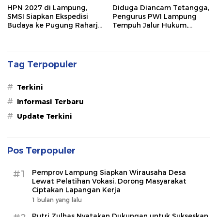
HPN 2027 di Lampung,
Diduga Diancam Tetangga,
SMSI Siapkan Ekspedisi
Pengurus PWI Lampung
Budaya ke Pugung Raharjo
Tempuh Jalur Hukum,
dan Way Kambas
Legislator dan Jurnalis Beri
Dukungan
Tag Terpopuler
#
Terkini
#
Informasi Terbaru
#
Update Terkini
Pos Terpopuler
#1
Pemprov Lampung Siapkan Wirausaha Desa
Lewat Pelatihan Vokasi, Dorong Masyarakat
Ciptakan Lapangan Kerja
1 bulan yang lalu
Putri Zulhas Nyatakan Dukungan untuk Sukseskan