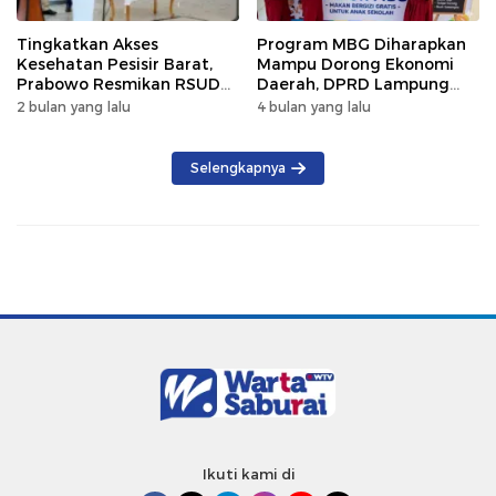
Tingkatkan Akses
Program MBG Diharapkan
Kesehatan Pesisir Barat,
Mampu Dorong Ekonomi
Prabowo Resmikan RSUD
Daerah, DPRD Lampung
KH Muhammad Thohir
Tekankan Pemanfaatan
2 bulan yang lalu
4 bulan yang lalu
Produk Lokal
Selengkapnya
Ikuti kami di