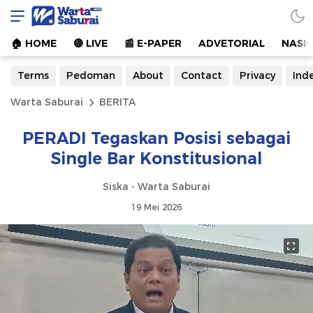
Warta Saburai
Sumber Informasi Terkini
🏠︎ HOME
🔴 LIVE
📰 E-PAPER
ADVETORIAL
NASI
Terms
Pedoman
About
Contact
Privacy
Ind
Warta Saburai
BERITA
PERADI Tegaskan Posisi sebagai
Single Bar Konstitusional
Siska - Warta Saburai
19 Mei 2026