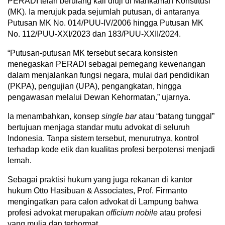
PERADI telah berulang kali diuji di Mahkamah Konstitusi
(MK). Ia merujuk pada sejumlah putusan, di antaranya
Putusan MK No. 014/PUU-IV/2006 hingga Putusan MK
No. 112/PUU-XXI/2023 dan 183/PUU-XXII/2024.
“Putusan-putusan MK tersebut secara konsisten
menegaskan PERADI sebagai pemegang kewenangan
dalam menjalankan fungsi negara, mulai dari pendidikan
(PKPA), pengujian (UPA), pengangkatan, hingga
pengawasan melalui Dewan Kehormatan,” ujarnya.
Ia menambahkan, konsep
single bar
atau “batang tunggal”
bertujuan menjaga standar mutu advokat di seluruh
Indonesia. Tanpa sistem tersebut, menurutnya, kontrol
terhadap kode etik dan kualitas profesi berpotensi menjadi
lemah.
Sebagai praktisi hukum yang juga rekanan di kantor
hukum Otto Hasibuan & Associates, Prof. Firmanto
mengingatkan para calon advokat di Lampung bahwa
profesi advokat merupakan
officium nobile
atau profesi
yang mulia dan terhormat.