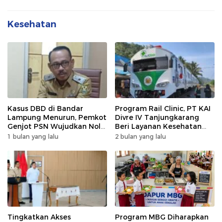
Kesehatan
Kasus DBD di Bandar
Program Rail Clinic, PT KAI
Lampung Menurun, Pemkot
Divre IV Tanjungkarang
Genjot PSN Wujudkan Nol
Beri Layanan Kesehatan
Kematian
Gratis 250 Warga
1 bulan yang lalu
2 bulan yang lalu
Tingkatkan Akses
Program MBG Diharapkan