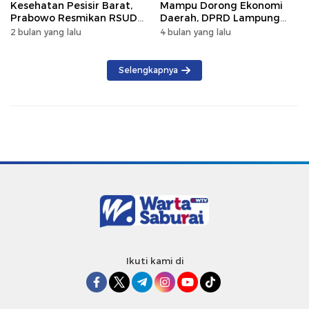
Kesehatan Pesisir Barat,
Mampu Dorong Ekonomi
Prabowo Resmikan RSUD
Daerah, DPRD Lampung
KH Muhammad Thohir
Tekankan Pemanfaatan
2 bulan yang lalu
4 bulan yang lalu
Produk Lokal
Selengkapnya
Ikuti kami di