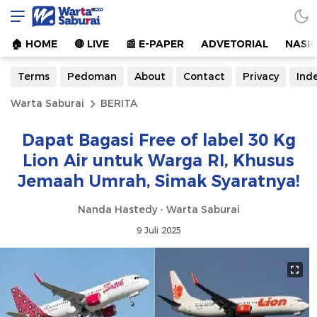
Warta Saburai
Sumber Informasi Terkini
🏠︎ HOME
🔴 LIVE
📰 E-PAPER
ADVETORIAL
NASI
Terms
Pedoman
About
Contact
Privacy
Ind
Warta Saburai
BERITA
Dapat Bagasi Free of label 30 Kg
Lion Air untuk Warga RI, Khusus
Jemaah Umrah, Simak Syaratnya!
Nanda Hastedy - Warta Saburai
9 Juli 2025