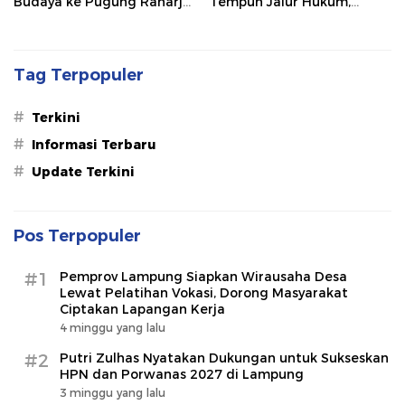
Budaya ke Pugung Raharjo
Tempuh Jalur Hukum,
dan Way Kambas
Legislator dan Jurnalis Beri
Dukungan
Tag Terpopuler
#
Terkini
#
Informasi Terbaru
#
Update Terkini
Pos Terpopuler
#1
Pemprov Lampung Siapkan Wirausaha Desa
Lewat Pelatihan Vokasi, Dorong Masyarakat
Ciptakan Lapangan Kerja
4 minggu yang lalu
#2
Putri Zulhas Nyatakan Dukungan untuk Sukseskan
HPN dan Porwanas 2027 di Lampung
3 minggu yang lalu