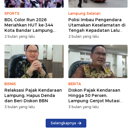
SPORTS
Lampung Selatan
BDL Color Run 2026
Polisi Imbau Pengendara
Meriahkan HUT ke-344
Utamakan Keselamatan di
Kota Bandar Lampung,
Tengah Kepadatan Lalu
Wujud Semangat Sehat
Lintas Pagi Hari
2 bulan yang lalu
2 bulan yang lalu
dan Kebersamaan
BISNIS
BERITA
Relaksasi Pajak Kendaraan
Diskon Pajak Kendaraan
Lampung, Hapus Denda
Hingga 50 Persen,
dan Beri Diskon BBN
Lampung Genjot Mutasi
Kendaraan Luar Daerah
3 bulan yang lalu
3 bulan yang lalu
Selengkapnya