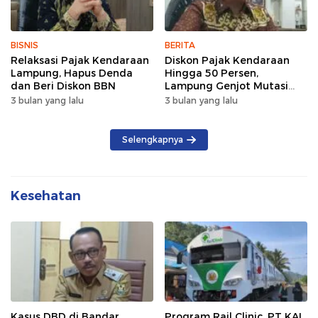
BISNIS
BERITA
Relaksasi Pajak Kendaraan
Diskon Pajak Kendaraan
Lampung, Hapus Denda
Hingga 50 Persen,
dan Beri Diskon BBN
Lampung Genjot Mutasi
Kendaraan Luar Daerah
3 bulan yang lalu
3 bulan yang lalu
Selengkapnya
Kesehatan
Kasus DBD di Bandar
Program Rail Clinic, PT KAI