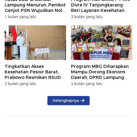
Lampung Menurun, Pemkot
Divre IV Tanjungkarang
Genjot PSN Wujudkan Nol
Beri Layanan Kesehatan
Kematian
Gratis 250 Warga
1 bulan yang lalu
2 bulan yang lalu
Tingkatkan Akses
Program MBG Diharapkan
Kesehatan Pesisir Barat,
Mampu Dorong Ekonomi
Prabowo Resmikan RSUD
Daerah, DPRD Lampung
KH Muhammad Thohir
Tekankan Pemanfaatan
2 bulan yang lalu
4 bulan yang lalu
Produk Lokal
Selengkapnya