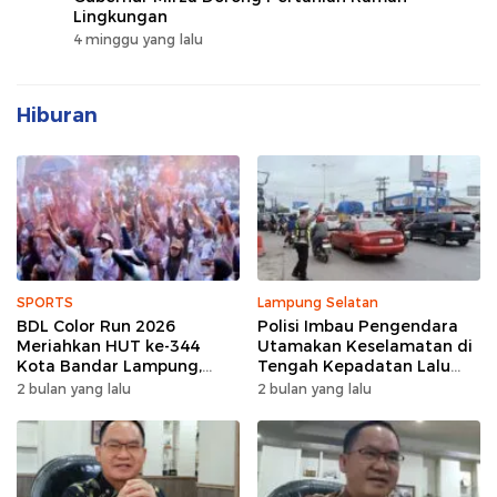
Lingkungan
4 minggu yang lalu
Hiburan
SPORTS
Lampung Selatan
BDL Color Run 2026
Polisi Imbau Pengendara
Meriahkan HUT ke-344
Utamakan Keselamatan di
Kota Bandar Lampung,
Tengah Kepadatan Lalu
Wujud Semangat Sehat
Lintas Pagi Hari
2 bulan yang lalu
2 bulan yang lalu
dan Kebersamaan