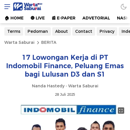
Warta Saburai
Sumber Informasi Terkini
🏠︎ HOME
🔴 LIVE
📰 E-PAPER
ADVETORIAL
NASI
Terms
Pedoman
About
Contact
Privacy
Ind
Warta Saburai
BERITA
17 Lowongan Kerja di PT
Indomobil Finance, Peluang Emas
bagi Lulusan D3 dan S1
Nanda Hastedy - Warta Saburai
28 Juli 2025