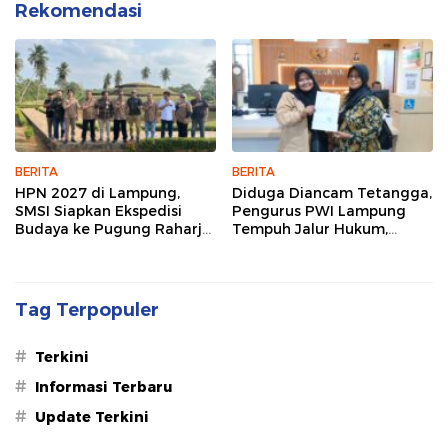
Rekomendasi
BERITA
BERITA
HPN 2027 di Lampung,
Diduga Diancam Tetangga,
SMSI Siapkan Ekspedisi
Pengurus PWI Lampung
Budaya ke Pugung Raharjo
Tempuh Jalur Hukum,
dan Way Kambas
Legislator dan Jurnalis Beri
Dukungan
Tag Terpopuler
#
Terkini
#
Informasi Terbaru
#
Update Terkini