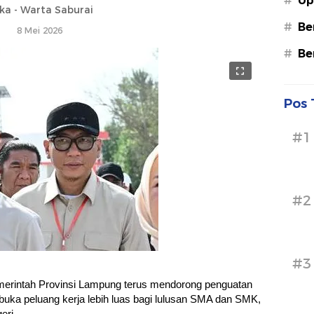
#
Up
ska - Warta Saburai
#
Be
8 Mei 2026
#
Be
Pos 
#1
#2
#3
erintah Provinsi Lampung terus mendorong penguatan
uka peluang kerja lebih luas bagi lulusan SMA dan SMK,
eri.