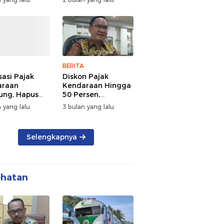
d Semangat
Tengah Kepadatan
 dan
Lalu Lintas Pagi
rsamaan
Hari
BERITA
sasi Pajak
Diskon Pajak
araan
Kendaraan Hingga
ng, Hapus
50 Persen,
 dan Beri
Lampung Genjot
 yang lalu
3 bulan yang lalu
n BBN
Mutasi Kendaraan
Luar Daerah
Selengkapnya
ehatan