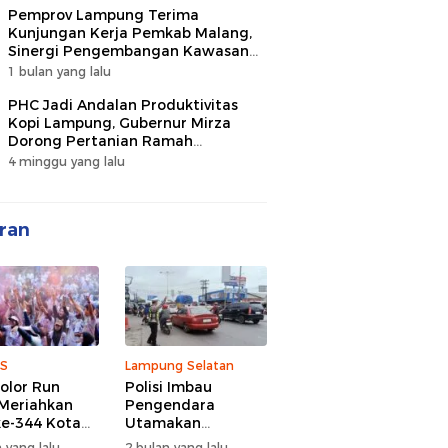
Pemprov Lampung Terima
Kunjungan Kerja Pemkab Malang,
Sinergi Pengembangan Kawasan
Industri dan Investasi
1 bulan yang lalu
PHC Jadi Andalan Produktivitas
Kopi Lampung, Gubernur Mirza
Dorong Pertanian Ramah
Lingkungan
4 minggu yang lalu
ran
S
Lampung Selatan
olor Run
Polisi Imbau
Meriahkan
Pengendara
e-344 Kota
Utamakan
r Lampung,
Keselamatan di
 yang lalu
2 bulan yang lalu