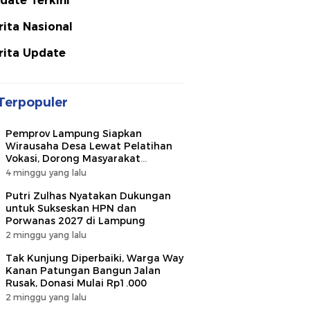
date Terkini
rita Nasional
rita Update
Terpopuler
Pemprov Lampung Siapkan
Wirausaha Desa Lewat Pelatihan
Vokasi, Dorong Masyarakat
Ciptakan Lapangan Kerja
4 minggu yang lalu
Putri Zulhas Nyatakan Dukungan
untuk Sukseskan HPN dan
Porwanas 2027 di Lampung
2 minggu yang lalu
Tak Kunjung Diperbaiki, Warga Way
Kanan Patungan Bangun Jalan
Rusak, Donasi Mulai Rp1.000
2 minggu yang lalu