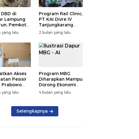
 DBD di
Program Rail Clinic,
ar Lampung
PT KAI Divre IV
un, Pemkot
Tanjungkarang
t PSN
Beri Layanan
 yang lalu
2 bulan yang lalu
kan Nol
Kesehatan Gratis
tian
250 Warga
atkan Akses
Program MBG
atan Pesisir
Diharapkan Mampu
, Prabowo
Dorong Ekonomi
ikan RSUD KH
Daerah, DPRD
 yang lalu
4 bulan yang lalu
mmad Thohir
Lampung Tekankan
Pemanfaatan
Produk Lokal
Selengkapnya