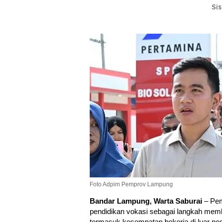
Si
Foto Adpim Pemprov Lampung
Bandar Lampung, Warta Saburai
– Pem
pendidikan vokasi sebagai langkah memb
termasuk kesempatan bekerja di luar neg