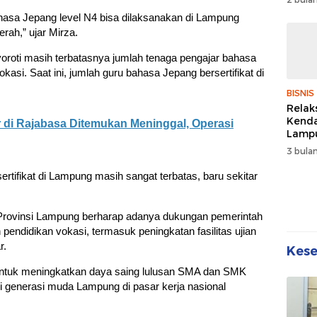
Wuju
sa Jepang level N4 bisa dilaksanakan di Lampung
Sehat
erah,” ujar Mirza.
Kebe
roti masih terbatasnya jumlah tenaga pengajar bahasa
okasi. Saat ini, jumlah guru bahasa Jepang bersertifikat di
BISNIS
Relak
Kend
 di Rajabasa Ditemukan Meninggal, Operasi
Lampu
Denda
3 bulan
Disko
ertifikat di Lampung masih sangat terbatas, baru sekitar
 Provinsi Lampung berharap adanya dukungan pemerintah
ndidikan vokasi, termasuk peningkatan fasilitas ujian
r.
Kes
g untuk meningkatkan daya saing lulusan SMA dan SMK
i generasi muda Lampung di pasar kerja nasional