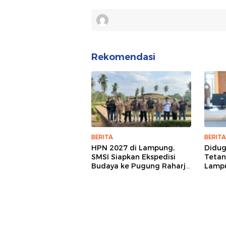
Rekomendasi
BERITA
BERITA
HPN 2027 di Lampung,
Didu
SMSI Siapkan Ekspedisi
Tetan
Budaya ke Pugung Raharjo
Lampu
dan Way Kambas
Hukum
Jurna