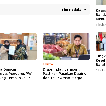
Tim Redaksi
Kasus
Band
Menur
Genjo
1 bulan
Wujud
Kema
Tingk
Keseh
BERITA
Barat
Resm
ga Diancam
Disperindag Lampung
2 bulan
Muha
gga, Pengurus PWI
Pastikan Pasokan Daging
ng Tempuh Jalur
dan Telur Aman, Harga
, Legislator dan
Tetap Stabil Meski El Nino
lis Beri Dukungan
Mengancam