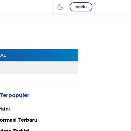
Indeks
NAL
Terpopuler
rkini
formasi Terbaru