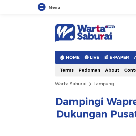
Menu
Warta Saburai
Sumber Informasi Terkini
🏠︎ HOME
🔴 LIVE
📰 E-PAPER
Terms
Pedoman
About
Cont
Warta Saburai
Lampung
Dampingi Wapres
Dukungan Pusa