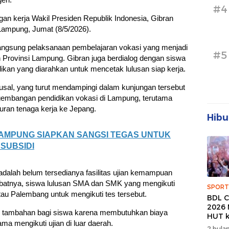
#4
n kerja Wakil Presiden Republik Indonesia,
Gibran
Lampung
, Jumat (8/5/2026).
langsung pelaksanaan pembelajaran vokasi yang menjadi
#5
 Provinsi Lampung. Gibran juga berdialog dengan siswa
dikan yang diarahkan untuk mencetak lulusan siap kerja.
usal
, yang turut mendampingi dalam kunjungan tersebut
embangan pendidikan vokasi di Lampung, terutama
luran tenaga kerja ke Jepang.
Hibu
MPUNG SIAPKAN SANGSI TEGAS UNTUK
SUBSIDI
adalah belum tersedianya fasilitas ujian kemampuan
ibatnya, siswa lulusan SMA dan SMK yang mengikuti
SPORT
tau Palembang untuk mengikuti tes tersebut.
BDL C
2026 
an tambahan bagi siswa karena membutuhkan biaya
HUT k
ma mengikuti ujian di luar daerah.
Banda
2 bulan