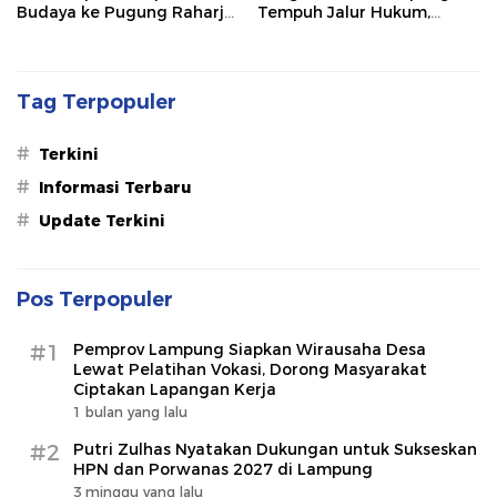
Budaya ke Pugung Raharjo
Tempuh Jalur Hukum,
dan Way Kambas
Legislator dan Jurnalis Beri
Dukungan
Tag Terpopuler
#
Terkini
#
Informasi Terbaru
#
Update Terkini
Pos Terpopuler
#1
Pemprov Lampung Siapkan Wirausaha Desa
Lewat Pelatihan Vokasi, Dorong Masyarakat
Ciptakan Lapangan Kerja
1 bulan yang lalu
#2
Putri Zulhas Nyatakan Dukungan untuk Sukseskan
HPN dan Porwanas 2027 di Lampung
3 minggu yang lalu