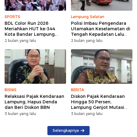
SPORTS
Lampung Selatan
BDL Color Run 2026
Polisi Imbau Pengendara
Meriahkan HUT ke-344
Utamakan Keselamatan di
Kota Bandar Lampung,
Tengah Kepadatan Lalu
Wujud Semangat Sehat
Lintas Pagi Hari
2 bulan yang lalu
2 bulan yang lalu
dan Kebersamaan
BISNIS
BERITA
Relaksasi Pajak Kendaraan
Diskon Pajak Kendaraan
Lampung, Hapus Denda
Hingga 50 Persen,
dan Beri Diskon BBN
Lampung Genjot Mutasi
Kendaraan Luar Daerah
3 bulan yang lalu
3 bulan yang lalu
Selengkapnya