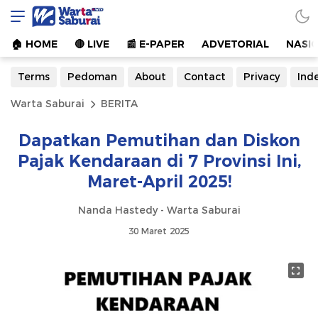
Warta Saburai
Sumber Informasi Terkini
🏠︎ HOME
🔴 LIVE
📰 E-PAPER
ADVETORIAL
NASI
Terms
Pedoman
About
Contact
Privacy
Ind
Warta Saburai
BERITA
Dapatkan Pemutihan dan Diskon
Pajak Kendaraan di 7 Provinsi Ini,
Maret-April 2025!
Nanda Hastedy - Warta Saburai
30 Maret 2025