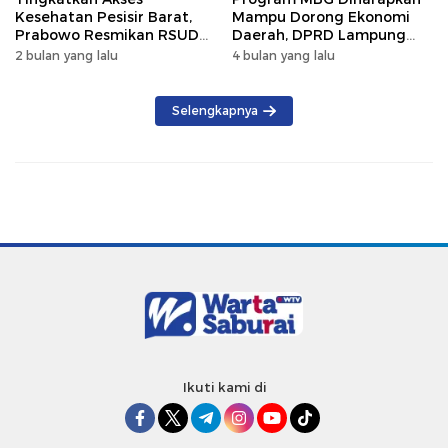
Kesehatan Pesisir Barat,
Mampu Dorong Ekonomi
Prabowo Resmikan RSUD
Daerah, DPRD Lampung
KH Muhammad Thohir
Tekankan Pemanfaatan
2 bulan yang lalu
4 bulan yang lalu
Produk Lokal
Selengkapnya
Ikuti kami di