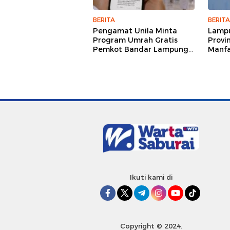
BERITA
BERITA
Pengamat Unila Minta
Lampu
Program Umrah Gratis
Provi
Pemkot Bandar Lampung
Manfa
Dievaluasi Menyeluruh
Satel
Pemb
Ikuti kami di
Copyright © 2024.