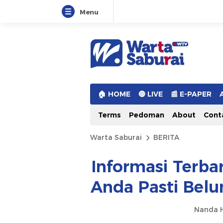
Menu
Warta Saburai
Sumber Informasi Terkini
🏠︎ HOME
🔴 LIVE
📰 E-PAPER
Terms
Pedoman
About
Cont
Warta Saburai
BERITA
Informasi Terba
Anda Pasti Belu
Nanda H