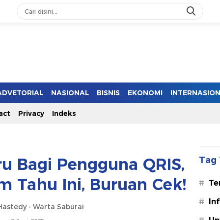
ADVETORIAL
NASIONAL
BISNIS
EKONOMI
INTERNASIO
act
Privacy
Indeks
ru Bagi Pengguna QRIS,
Tag 
m Tahu Ini, Buruan Cek!
#
Te
#
In
astedy - Warta Saburai