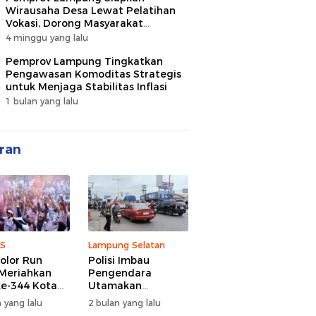
Wirausaha Desa Lewat Pelatihan
Vokasi, Dorong Masyarakat
Ciptakan Lapangan Kerja
4 minggu yang lalu
Pemprov Lampung Tingkatkan
Pengawasan Komoditas Strategis
untuk Menjaga Stabilitas Inflasi
1 bulan yang lalu
ran
S
Lampung Selatan
olor Run
Polisi Imbau
Meriahkan
Pengendara
e-344 Kota
Utamakan
r Lampung,
Keselamatan di
 yang lalu
2 bulan yang lalu
d Semangat
Tengah Kepadatan