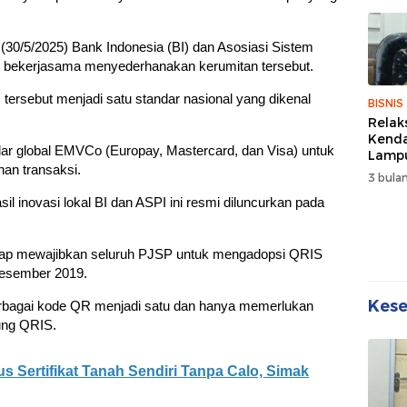
Sehat
Kebe
(30/5/2025) Bank Indonesia (BI) dan Asosiasi Sistem
 bekerjasama menyederhanakan kerumitan tersebut.
ersebut menjadi satu standar nasional yang dikenal
BISNIS
Relak
Kend
 global EMVCo (Europay, Mastercard, dan Visa) untuk
Lampu
an transaksi.
Denda
3 bulan
Disko
il inovasi lokal BI dan ASPI ini resmi diluncurkan pada
ahap mewajibkan seluruh PJSP untuk mengadopsi QRIS
Desember 2019.
Kes
rbagai kode QR menjadi satu dan hanya memerlukan
ung QRIS.
s Sertifikat Tanah Sendiri Tanpa Calo, Simak