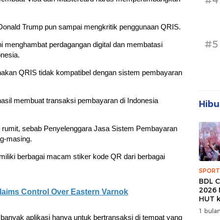
#4
 Donald Trump pun sampai mengkritik penggunaan QRIS.
#5
ini menghambat perdagangan digital dan membatasi
nesia.
akan QRIS tidak kompatibel dengan sistem pembayaran
hasil membuat transaksi pembayaran di Indonesia
Hibu
p rumit, sebab Penyelenggara Jasa Sistem Pembayaran
g-masing.
miliki berbagai macam stiker kode QR dari berbagai
SPORT
BDL C
2026 
laims Control Over Eastern Varnok
HUT k
Banda
1 bulan
Wuju
anyak aplikasi hanya untuk bertransaksi di tempat yang