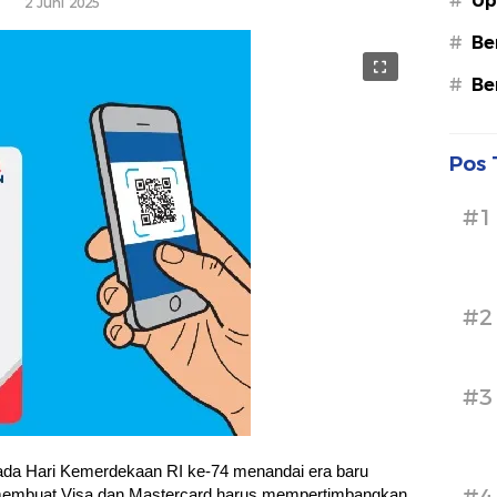
#
Up
2 Juni 2025
#
Be
#
Be
Pos 
#1
#2
#3
ada Hari Kemerdekaan RI ke-74 menandai era baru
 membuat Visa dan Mastercard harus mempertimbangkan