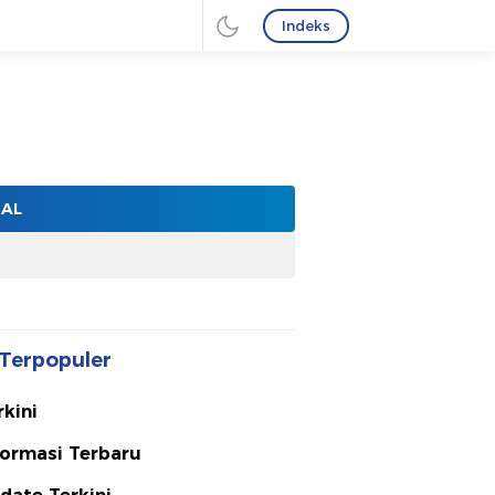
Indeks
NAL
Terpopuler
rkini
formasi Terbaru