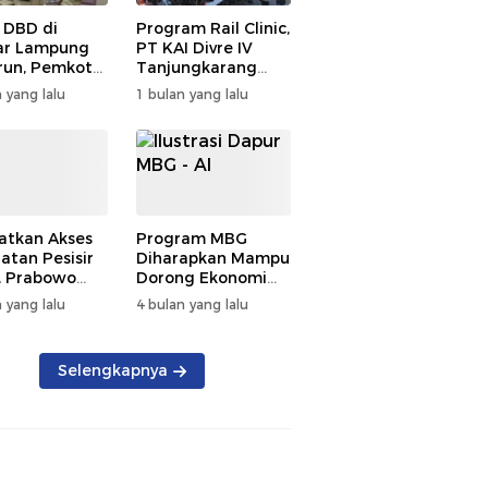
 DBD di
Program Rail Clinic,
ar Lampung
PT KAI Divre IV
un, Pemkot
Tanjungkarang
t PSN
Beri Layanan
 yang lalu
1 bulan yang lalu
kan Nol
Kesehatan Gratis
tian
250 Warga
atkan Akses
Program MBG
atan Pesisir
Diharapkan Mampu
, Prabowo
Dorong Ekonomi
ikan RSUD KH
Daerah, DPRD
 yang lalu
4 bulan yang lalu
mmad Thohir
Lampung Tekankan
Pemanfaatan
Produk Lokal
Selengkapnya