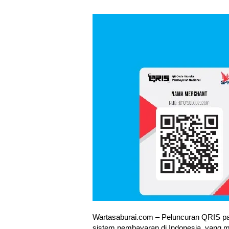
Wartasaburai.com – Peluncuran QRIS p
sistem pembayaran di Indonesia, yang