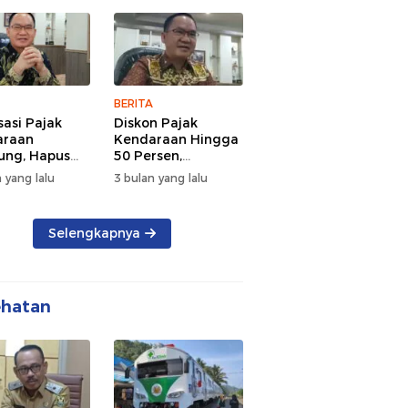
 dan
Lalu Lintas Pagi
rsamaan
Hari
BERITA
sasi Pajak
Diskon Pajak
araan
Kendaraan Hingga
ng, Hapus
50 Persen,
 dan Beri
Lampung Genjot
 yang lalu
3 bulan yang lalu
n BBN
Mutasi Kendaraan
Luar Daerah
Selengkapnya
ehatan