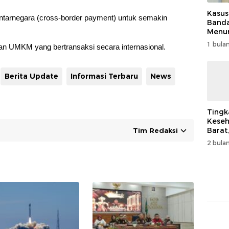
Kasus
tarnegara (cross-border payment) untuk semakin
Band
Menur
Genjo
1 bulan
an UMKM yang bertransaksi secara internasional.
Wujud
Kema
Berita Update
Informasi Terbaru
News
Tingk
Keseh
Barat
Tim Redaksi
Resm
2 bulan
Muha