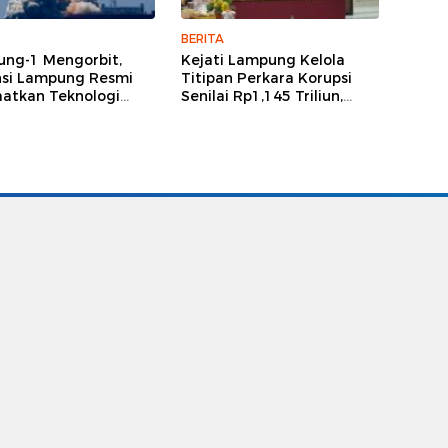
BERITA
ng-1 Mengorbit,
Kejati Lampung Kelola
nsi Lampung Resmi
Titipan Perkara Korupsi
atkan Teknologi
Senilai Rp1,145 Triliun,
it untuk Perencanaan
Didominasi Kasus Tipikor
angunan
Besar