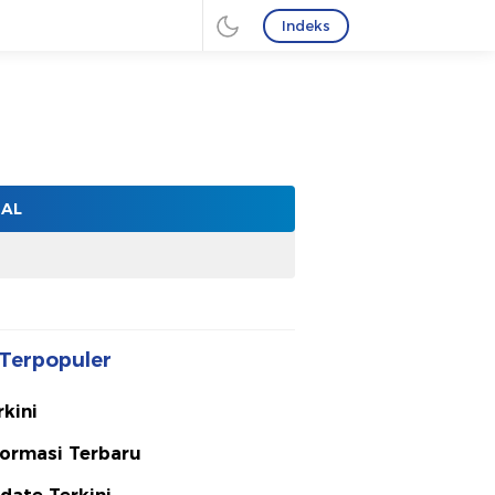
Indeks
NAL
Terpopuler
rkini
formasi Terbaru