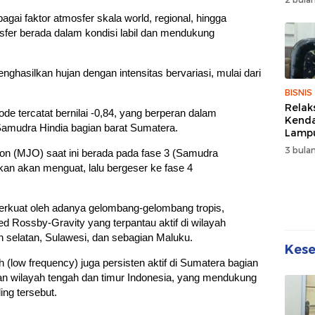
Wuju
rbagai faktor atmosfer skala world, regional, hingga
Sehat
Kebe
fer berada dalam kondisi labil dan mendukung
nghasilkan hujan dengan intensitas bervariasi, mulai dari
BISNIS
Relak
de tercatat bernilai -0,84, yang berperan dalam
Kend
Samudra Hindia bagian barat Sumatera.
Lampu
Denda
3 bulan
on (MJO) saat ini berada pada fase 3 (Samudra
Disko
akan akan menguat, lalu bergeser ke fase 4
perkuat oleh adanya gelombang-gelombang tropis,
d Rossby-Gravity yang terpantau aktif di wilayah
 selatan, Sulawesi, dan sebagian Maluku.
Kes
h (low frequency) juga persisten aktif di Sumatera bagian
ian wilayah tengah dan timur Indonesia, yang mendukung
ng tersebut.