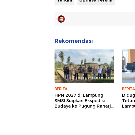
Terkini
Update Terkini
Rekomendasi
BERITA
BERITA
HPN 2027 di Lampung,
Didu
SMSI Siapkan Ekspedisi
Tetan
Budaya ke Pugung Raharjo
Lampu
dan Way Kambas
Hukum
Jurna