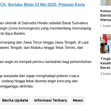
CK, Berlaku Mulai 23 Mei 2025, Pelamar Kerja
Kasus
Band
Menur
lasi siklonik di Samudra Hindia sebelah Barat Sumatera
Genjo
1 bulan
 angin (zona konvergensi) yang membentang memanjang
Wujud
Kema
at daya Banten.
emanjang dari Jawa Timur hingga Jawa Tengah, di Laut
awesi Tengah, dari Maluku hingga Teluk Tomini, dari
Tingk
an angin ini menjadi pemicu tambahan bagi pertumbuhan
Keseh
Barat
Resm
2 bulan
ap waspada dan sigap menghadapi potensi cuaca
Muha
s sedang hingga lebat disertai angin kencang dan
mengganggu aktivitas.
Berita Update
Informasi Terbaru
News