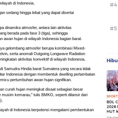
wilayah di Indonesia.
#4
an sedang hingga lebat yang dapat disertai
pa dinamika atmosfer, antara lain aktivitas
#5
ang berada pada fase 3 (tiga), sehingga
 awan hujan di wilayah Indonesia bagian barat.
danya gelombang atmosfer berupa kombinasi Mixed-
vin, serta anomali Outgoing Longwave Radiation
ngkatan aktivitas konvektif di wilayah Indonesia.
Hibu
onik di Samudra Hindia barat Sumatera yang secara tidak
itar Indonesia dengan membentuk dwelling perlambatan
micu pertumbuhan awan hujan signifikan.
an curah hujan meningkat disaat sebagian besar
 musim kemarau,” tulis BMKG, seperti dilansir dari
SPORT
).
BDL C
2026 
ayah di Indonesia berpotensi mengalami pembentukan
HUT k
Banda
2 bulan