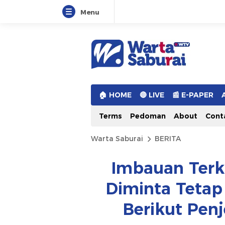
Menu
Warta Saburai
Sumber Informasi Terkini
🏠︎ HOME
🔴 LIVE
📰 E-PAPER
Terms
Pedoman
About
Cont
Warta Saburai
BERITA
Imbauan Terk
Diminta Tetap 
Berikut Pen