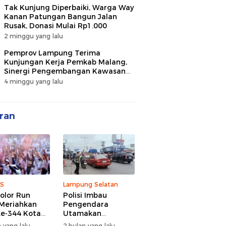
Tak Kunjung Diperbaiki, Warga Way
Kanan Patungan Bangun Jalan
Rusak, Donasi Mulai Rp1.000
2 minggu yang lalu
Pemprov Lampung Terima
Kunjungan Kerja Pemkab Malang,
Sinergi Pengembangan Kawasan
Industri dan Investasi
4 minggu yang lalu
ran
S
Lampung Selatan
olor Run
Polisi Imbau
Meriahkan
Pengendara
e-344 Kota
Utamakan
r Lampung,
Keselamatan di
 yang lalu
2 bulan yang lalu