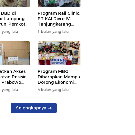
 DBD di
Program Rail Clinic,
ar Lampung
PT KAI Divre IV
un, Pemkot
Tanjungkarang
t PSN
Beri Layanan
 yang lalu
1 bulan yang lalu
kan Nol
Kesehatan Gratis
tian
250 Warga
atkan Akses
Program MBG
atan Pesisir
Diharapkan Mampu
, Prabowo
Dorong Ekonomi
ikan RSUD KH
Daerah, DPRD
 yang lalu
4 bulan yang lalu
mmad Thohir
Lampung Tekankan
Pemanfaatan
Produk Lokal
Selengkapnya