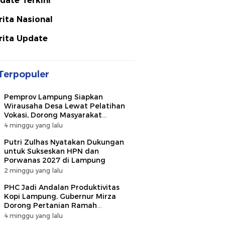
date Terkini
rita Nasional
rita Update
Terpopuler
Pemprov Lampung Siapkan
Wirausaha Desa Lewat Pelatihan
Vokasi, Dorong Masyarakat
Ciptakan Lapangan Kerja
4 minggu yang lalu
Putri Zulhas Nyatakan Dukungan
untuk Sukseskan HPN dan
Porwanas 2027 di Lampung
2 minggu yang lalu
PHC Jadi Andalan Produktivitas
Kopi Lampung, Gubernur Mirza
Dorong Pertanian Ramah
Lingkungan
4 minggu yang lalu