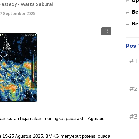
#
Up
astedy - Warta Saburai
#
Be
7 September 2025
#
Be
Pos 
#1
#2
#3
n curah hujan akan meningkat pada akhir Agustus
 19-25 Agustus 2025, BMKG menyebut potensi cuaca