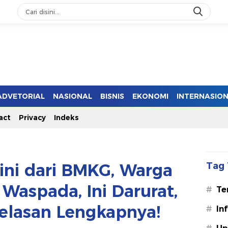
ADVETORIAL
NASIONAL
BISNIS
EKONOMI
INTERNASIO
act
Privacy
Indeks
ini dari BMKG, Warga
Tag 
Waspada, Ini Darurat,
#
Te
jelasan Lengkapnya!
#
In