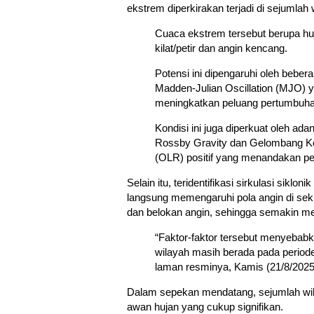
ekstrem diperkirakan terjadi di sejumlah 
Cuaca ekstrem tersebut berupa huj
kilat/petir dan angin kencang.
Potensi ini dipengaruhi oleh bebera
Madden-Julian Oscillation (MJO) y
meningkatkan peluang pertumbuhan
Kondisi ini juga diperkuat oleh a
Rossby Gravity dan Gelombang Kel
(OLR) positif yang menandakan peni
Selain itu, teridentifikasi sirkulasi sikl
langsung memengaruhi pola angin di sek
dan belokan angin, sehingga semakin me
“Faktor-faktor tersebut menyebabk
wilayah masih berada pada periode
laman resminya, Kamis (21/8/2025
Dalam sepekan mendatang, sejumlah wil
awan hujan yang cukup signifikan.