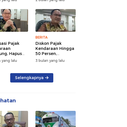
d Semangat
Tengah Kepadatan
 dan
Lalu Lintas Pagi
rsamaan
Hari
BERITA
sasi Pajak
Diskon Pajak
araan
Kendaraan Hingga
ng, Hapus
50 Persen,
 dan Beri
Lampung Genjot
 yang lalu
3 bulan yang lalu
n BBN
Mutasi Kendaraan
Luar Daerah
Selengkapnya
ehatan