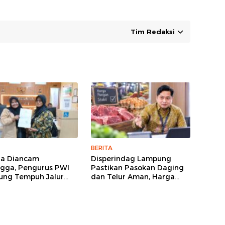
Tim Redaksi
BERITA
ga Diancam
Disperindag Lampung
gga, Pengurus PWI
Pastikan Pasokan Daging
ng Tempuh Jalur
dan Telur Aman, Harga
, Legislator dan
Tetap Stabil Meski El Nino
lis Beri Dukungan
Mengancam