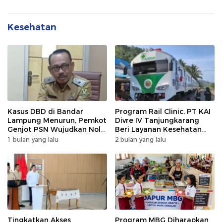
Kesehatan
Kasus DBD di Bandar
Program Rail Clinic, PT KAI
Lampung Menurun, Pemkot
Divre IV Tanjungkarang
Genjot PSN Wujudkan Nol
Beri Layanan Kesehatan
Kematian
Gratis 250 Warga
1 bulan yang lalu
2 bulan yang lalu
Tingkatkan Akses
Program MBG Diharapkan