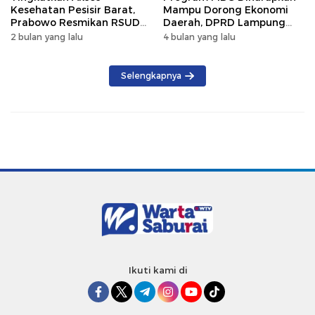
Kesehatan Pesisir Barat,
Mampu Dorong Ekonomi
Prabowo Resmikan RSUD
Daerah, DPRD Lampung
KH Muhammad Thohir
Tekankan Pemanfaatan
2 bulan yang lalu
4 bulan yang lalu
Produk Lokal
Selengkapnya
Ikuti kami di