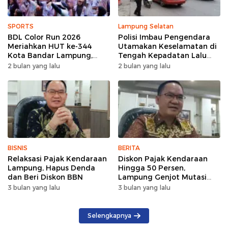
SPORTS
Lampung Selatan
BDL Color Run 2026
Polisi Imbau Pengendara
Meriahkan HUT ke-344
Utamakan Keselamatan di
Kota Bandar Lampung,
Tengah Kepadatan Lalu
Wujud Semangat Sehat
Lintas Pagi Hari
2 bulan yang lalu
2 bulan yang lalu
dan Kebersamaan
BISNIS
BERITA
Relaksasi Pajak Kendaraan
Diskon Pajak Kendaraan
Lampung, Hapus Denda
Hingga 50 Persen,
dan Beri Diskon BBN
Lampung Genjot Mutasi
Kendaraan Luar Daerah
3 bulan yang lalu
3 bulan yang lalu
Selengkapnya