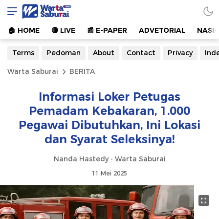
Warta Saburai
Sumber Informasi Terkini
🏠︎ HOME
🔴 LIVE
📰 E-PAPER
ADVETORIAL
NASI
Terms
Pedoman
About
Contact
Privacy
Ind
Warta Saburai
BERITA
Informasi Loker Petugas
Pemadam Kebakaran, 1.000
Pegawai Dibutuhkan, Ini Lokasi
dan Syarat Seleksinya!
Nanda Hastedy - Warta Saburai
11 Mei 2025