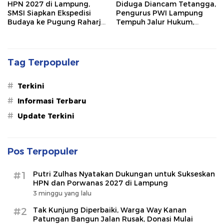
HPN 2027 di Lampung,
Diduga Diancam Tetangga,
SMSI Siapkan Ekspedisi
Pengurus PWI Lampung
Budaya ke Pugung Raharjo
Tempuh Jalur Hukum,
dan Way Kambas
Legislator dan Jurnalis Beri
Dukungan
Tag Terpopuler
#
Terkini
#
Informasi Terbaru
#
Update Terkini
Pos Terpopuler
#1
Putri Zulhas Nyatakan Dukungan untuk Sukseskan
HPN dan Porwanas 2027 di Lampung
3 minggu yang lalu
#2
Tak Kunjung Diperbaiki, Warga Way Kanan
Patungan Bangun Jalan Rusak, Donasi Mulai