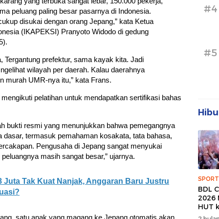
arang yang terbuka sangat lebar, 150.000 pekerja,
#4
uma peluang paling besar pasarnya di Indonesia.
cukup disukai dengan orang Jepang,” kata Ketua
onesia (IKAPEKSI) Pranyoto Widodo di gedung
5).
#5
, Tergantung prefektur, sama kayak kita. Jadi
 ngelihat wilayah per daerah. Kalau daerahnya
n murah UMR-nya itu,” kata Frans.
 mengikuti pelatihan untuk mendapatkan sertifikasi bahas
Hibu
lah bukti resmi yang menunjukkan bahwa pemegangnya
 dasar, termasuk pemahaman kosakata, tata bahasa,
cakapan. Pengusaha di Jepang sangat menyukai
, peluangnya masih sangat besar,” ujarnya.
SPORT
Juta Tak Kuat Nanjak, Anggaran Baru Justru
BDL C
uasi?
2026 
HUT k
Banda
ng, satu anak yang magang ke Jepang otomatis akan
2 bulan