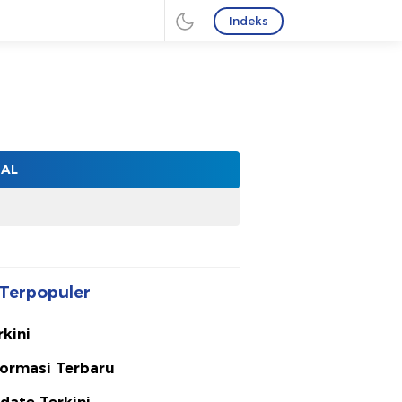
Indeks
NAL
Terpopuler
rkini
formasi Terbaru