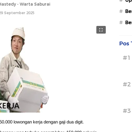
#
Up
astedy - Warta Saburai
#
Be
29 September 2025
#
Be
Pos 
#1
#2
#3
000 lowongan kerja dengan gaji dua digit.