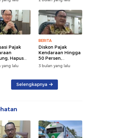
d Semangat
Tengah Kepadatan
 dan
Lalu Lintas Pagi
rsamaan
Hari
BERITA
sasi Pajak
Diskon Pajak
araan
Kendaraan Hingga
ng, Hapus
50 Persen,
 dan Beri
Lampung Genjot
 yang lalu
3 bulan yang lalu
n BBN
Mutasi Kendaraan
Luar Daerah
Selengkapnya
ehatan