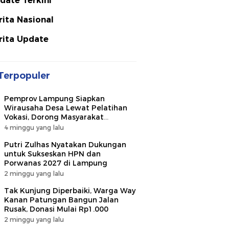
date Terkini
rita Nasional
rita Update
Terpopuler
Pemprov Lampung Siapkan
Wirausaha Desa Lewat Pelatihan
Vokasi, Dorong Masyarakat
Ciptakan Lapangan Kerja
4 minggu yang lalu
Putri Zulhas Nyatakan Dukungan
untuk Sukseskan HPN dan
Porwanas 2027 di Lampung
2 minggu yang lalu
Tak Kunjung Diperbaiki, Warga Way
Kanan Patungan Bangun Jalan
Rusak, Donasi Mulai Rp1.000
2 minggu yang lalu