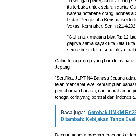
“Lowongan pekerjaan di Jepang sek
itu terbuka untuk seluruh dunia. C
Karena notabene orang Indonesia 
Ikatan Pengusaha Kenshuusei Ind
Vokasi Kemnaker, Senin (21/4/202
“Gaji untuk magang bisa Rp 12 juta
gajinya sama kayak kita kalau kita
semakin ke desa, sebetulnya maki
Calon tenaga kerja yang baru lulus harus
Jepang.
“Sertifikat JLPT N4 Bahasa Jepang ada
telah mencapai level kemampuan bahasa
pemahaman bacaan, dan pemahaman per
tenaga kerja yang berasal dari Indonesia
Baca juga:
Gerobak UMKM Rp28 
Ditambah: Kebijakan Tanpa Eval
Dengan adanya program magang ke Jepa