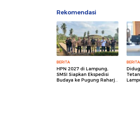
Rekomendasi
BERITA
BERITA
HPN 2027 di Lampung,
Didu
SMSI Siapkan Ekspedisi
Tetan
Budaya ke Pugung Raharjo
Lampu
dan Way Kambas
Hukum
Jurna