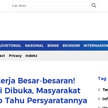
ADVETORIAL
NASIONAL
BISNIS
EKONOMI
INTERNASIO
act
Privacy
Indeks
rja Besar-besaran!
Tag 
i Dibuka, Masyarakat
#
Te
b Tahu Persyaratannya
#
In