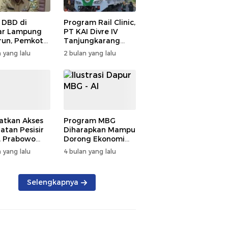
 DBD di
Program Rail Clinic,
ar Lampung
PT KAI Divre IV
un, Pemkot
Tanjungkarang
t PSN
Beri Layanan
 yang lalu
2 bulan yang lalu
kan Nol
Kesehatan Gratis
tian
250 Warga
atkan Akses
Program MBG
atan Pesisir
Diharapkan Mampu
, Prabowo
Dorong Ekonomi
ikan RSUD KH
Daerah, DPRD
 yang lalu
4 bulan yang lalu
mmad Thohir
Lampung Tekankan
Pemanfaatan
Produk Lokal
Selengkapnya