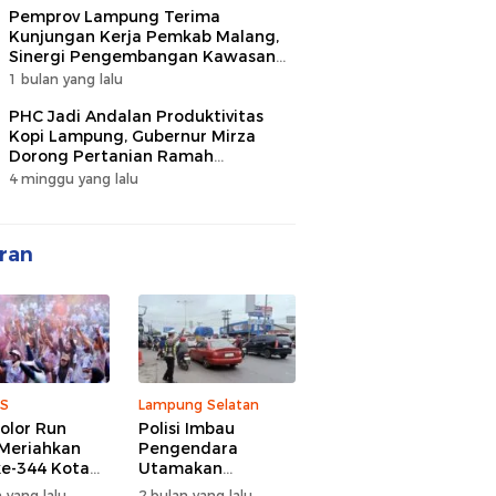
Pemprov Lampung Terima
Kunjungan Kerja Pemkab Malang,
Sinergi Pengembangan Kawasan
Industri dan Investasi
1 bulan yang lalu
PHC Jadi Andalan Produktivitas
Kopi Lampung, Gubernur Mirza
Dorong Pertanian Ramah
Lingkungan
4 minggu yang lalu
ran
S
Lampung Selatan
olor Run
Polisi Imbau
Meriahkan
Pengendara
e-344 Kota
Utamakan
r Lampung,
Keselamatan di
 yang lalu
2 bulan yang lalu