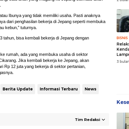
Wuju
.
Sehat
Kebe
 atau Ibunya yang tidak memiliki usaha. Pasti anaknya
ya dari penghasilan bekerja di Jepang seperti membuka
u kebun,” tuturnya.
3 tahun, bisa kembali bekerja di Jepang dengan
BISNIS
Relak
Kend
Lampu
li ke rumah, ada yang membuka usaha di sektor
Denda
Cikarang. Jika kembali bekerja ke Jepang, akan
3 bulan
Disko
 Rp 12 juta yang bekerja di sektor pertanian,
egasnya.
Berita Update
Informasi Terbaru
News
Kes
Tim Redaksi