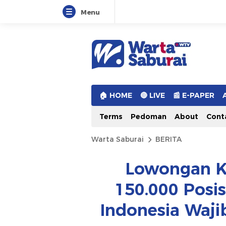
Menu
Warta Saburai
Sumber Informasi Terkini
🏠︎ HOME
🔴 LIVE
📰 E-PAPER
Terms
Pedoman
About
Cont
Warta Saburai
BERITA
Lowongan Ke
150.000 Posis
Indonesia Waji