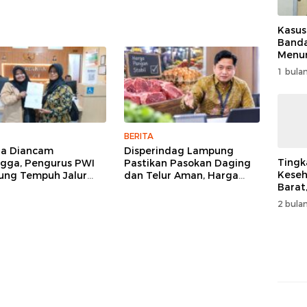
Kasus
Band
Menur
Genjo
1 bulan
Wujud
Kema
BERITA
ga Diancam
Disperindag Lampung
Tingk
gga, Pengurus PWI
Pastikan Pasokan Daging
Keseh
ng Tempuh Jalur
dan Telur Aman, Harga
Barat
, Legislator dan
Tetap Stabil Meski El Nino
Resm
lis Beri Dukungan
Mengancam
2 bulan
Muha